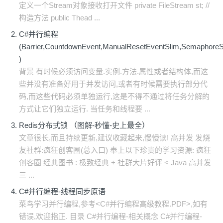
定义一个Stream对象接收打开文件 private FileStream st; //
构造方法 public Thead ...
C#并行编程
(Barrier,CountdownEvent,ManualResetEventSlim,SemaphoreS
)
背景 有时候必须访问变量.实例.方法.属性或者结构体,而这
些并没有准备好用于并发访问,或者有时候需要执行部分代
码,而这些代码必须单独运行,这是不得不通过将任务分解的
方式让它们独立运行. 当任务和线程要 ...
Redis分布式锁 （图解-秒懂-史上最全）
文章很长,而且持续更新,建议收藏起来,慢慢读! 高并发 发烧
友社群:疯狂创客圈(总入口) 奉上以下珍贵的学习资源: 疯狂
创客圈 经典图书 : 极致经典 + 社群大片好评 < Java 高并发
三 ...
C#并行编程-线程同步原语
菜鸟学习并行编程,参考<C#并行编程高级教程.PDF>,如有
错误,欢迎指正. 目录 C#并行编程-相关概念 C#并行编程-