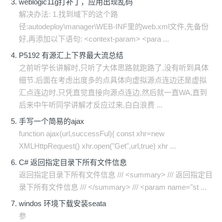
weblogic11g打补丁，应用出现乱码
解决办法: 1.找到域下的这个路
径:autodeploy\manager\WEB-INF里的web.xml文件,先备份
好,再添加以下语句: <context-param> <para ...
P5192 有源汇上下界最大流总结
之前听学长讲解时,只听了大体思路就跑路了,没有听到具体
细节.后面在考虑出度多的点具体向虚拟源点连边还是虚拟
汇点连边时,只凭直觉直接向源点连边,然后就一直WA,直到
后来中午听同学讲解才反应过来,白白浪费 ...
手写一个简易的ajax
function ajax(url,successFul){ const xhr=new
XMLHttpRequest() xhr.open("Get",url,true) xhr ...
C# 返回指定目录下所有文件信息
返回指定目录下所有文件信息 /// <summary> /// 返回指定目
录下所有文件信息 /// </summary> /// <param name="st ...
windos 环境下载安装seata
参