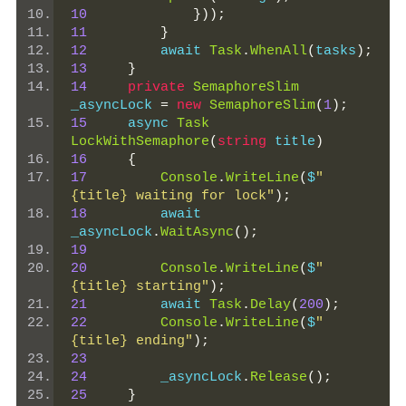
10
}));
11
}
12
         await 
Task
.
WhenAll
(
tasks
);
13
}
14
private
SemaphoreSlim
_asyncLock 
=
new
SemaphoreSlim
(
1
);
15
     async 
Task
LockWithSemaphore
(
string
 title
)
16
{
17
Console
.
WriteLine
(
$
"
{title} waiting for lock"
);
18
         await 
_asyncLock
.
WaitAsync
();
19
20
Console
.
WriteLine
(
$
"
{title} starting"
);
21
         await 
Task
.
Delay
(
200
);
22
Console
.
WriteLine
(
$
"
{title} ending"
);
23
24
         _asyncLock
.
Release
();
25
}