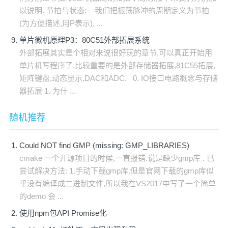
以说明. 节拍与状态: 我们把振荡脉冲的周期定义为节拍
(为方便描述,用P表示), ...
单片微机原理P3：80C51外部拓展系统
外部拓展其实是个相对来说很好玩的章节,可以真正开始用
单片机写程序了,比较重要的是外部存储器拓展,81C55拓展,
矩阵键盘,动态显示,DAC和ADC. 0. IO接口电路概念与存储
器拓展 1. 为什 ...
随机推荐
Could NOT find GMP (missing: GMP_LIBRARIES)
cmake 一个开源项目的时候,一直报错.说是缺少gmp库 . 已
尝试解决方法: 1.手动下载gmp库.但是官网下载的gmp库似
乎没有编译成二进制文件,所以我在VS2017中写了一个简单
的demo 会 ...
使用npm包API Promise化