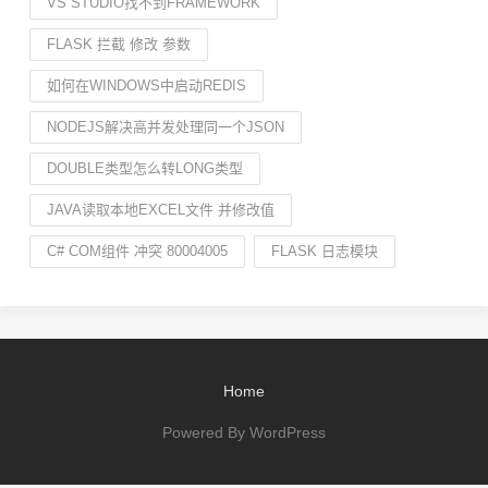
VS STUDIO找不到FRAMEWORK
FLASK 拦截 修改 参数
如何在WINDOWS中启动REDIS
NODEJS解决高并发处理同一个JSON
DOUBLE类型怎么转LONG类型
JAVA读取本地EXCEL文件 并修改值
C# COM组件 冲突 80004005
FLASK 日志模块
Home
Powered By WordPress