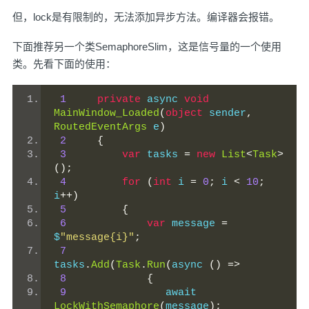
但，lock是有限制的，无法添加异步方法。编译器会报错。
下面推荐另一个类
SemaphoreSlim
，这是信号量的一个使用
类。先看下面的使用：
1
private
 async 
void
MainWindow_Loaded
(
object
 sender
,
RoutedEventArgs
 e
)
2
{
3
var
 tasks 
=
new
List
<
Task
>
();
4
for
(
int
 i 
=
0
;
 i 
<
10
;
i
++)
5
{
6
var
 message 
=
$
"message{i}"
;
7
tasks
.
Add
(
Task
.
Run
(
async 
()
=>
8
{
9
                await 
LockWithSemaphore
(
message
);