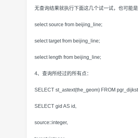
无查询结果就执行下面这几个试一试，也可能是
select source from beijing_line;
select target from beijing_line;
select length from beijing_line;
4、查询所经过的所有点：
SELECT st_astext(the_geom) FROM pgr_dijkstr
SELECT gid AS id,
source::integer,