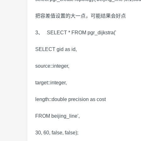
把容差值设置的大一点，可能结果会好点
3、 SELECT * FROM pgr_dijkstra('
SELECT gid as id,
source::integer,
target::integer,
length::double precision as cost
FROM beijing_line',
30, 60, false, false);