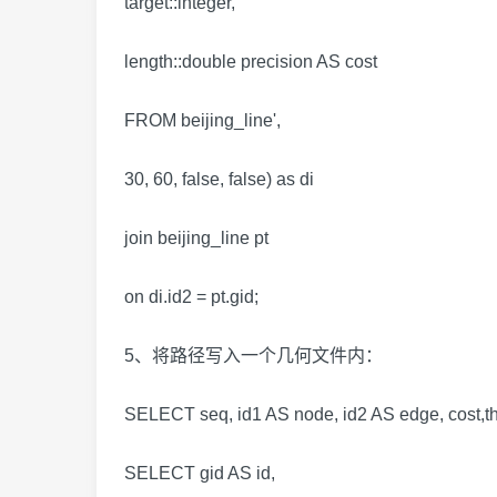
target::integer,
length::double precision AS cost
FROM beijing_line',
30, 60, false, false) as di
join beijing_line pt
on di.id2 = pt.gid;
5、将路径写入一个几何文件内：
SELECT seq, id1 AS node, id2 AS edge, cost,th
SELECT gid AS id,