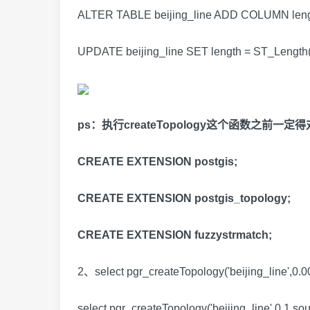
ALTER TABLE beijing_line ADD COLUMN length
UPDATE beijing_line SET length = ST_Length
ps：执行createTopology这个函数之前一
CREATE EXTENSION postgis;
CREATE EXTENSION postgis_topology;
CREATE EXTENSION fuzzystrmatch;
2、select pgr_createTopology('beijing_line',0.001
select pgr_createTopology('beijing_line',0.1,sou