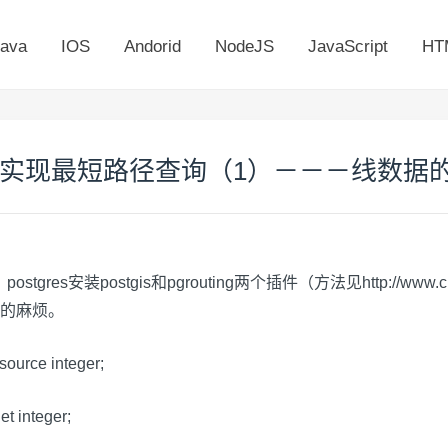
ava
IOS
Andorid
NodeJS
JavaScript
HT
+pgrouting实现最短路径查询（1）－－－
es安装postgis和pgrouting两个插件（方法见http://www.cnblo
的麻烦。
urce integer;
 integer;