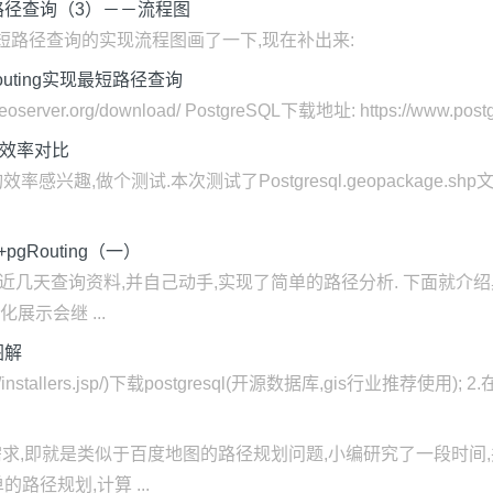
g实现最短路径查询（3）－－流程图
短路径查询的实现流程图画了一下,现在补出来:
pgRouting实现最短路径查询
rver.org/download/ PostgreSQL下载地址: https://www.postgre
件查询效率对比
效率感兴趣,做个测试.本次测试了Postgresql.geopackag
+pgRouting（一）
最近几天查询资料,并自己动手,实现了简单的路径分析. 下面就介
化展示会继 ...
骤图解
sql/installers.jsp/)下载postgresql(开源数据库,gis行业推荐使用); 2.在此(
求,即就是类似于百度地图的路径规划问题,小编研究了一段时间,
了简单的路径规划,计算 ...