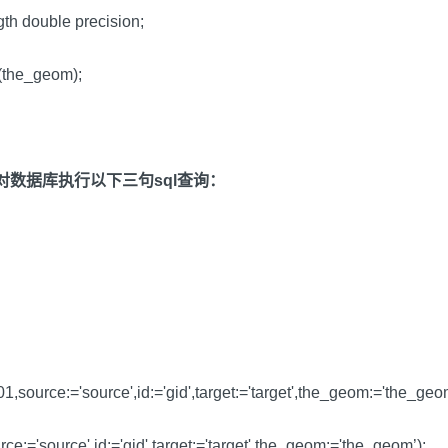
 double precision;
(the_geom);
定得对数据库执行以下三句sql查询：
,source:='source',id:='gid',target:='target',the_geom:='the_geom
rce:='source',id:='gid',target:='target',the_geom:='the_geom’);