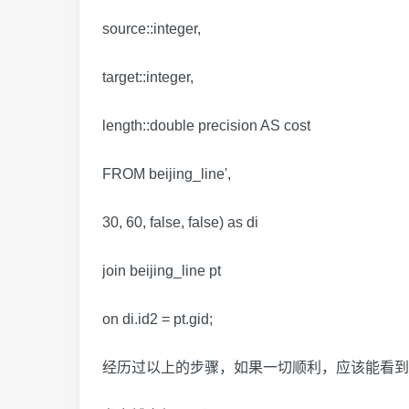
source::integer,
target::integer,
length::double precision AS cost
FROM beijing_line',
30, 60, false, false) as di
join beijing_line pt
on di.id2 = pt.gid;
经历过以上的步骤，如果一切顺利，应该能看到