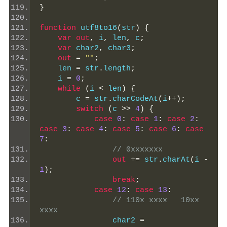
}
function
 utf8to16
(
str
)
{
var
out
,
 i
,
 len
,
 c
;
var
 char2
,
 char3
;
out
=
""
;
    len 
=
 str
.
length
;
    i 
=
0
;
while
(
i 
<
 len
)
{
        c 
=
 str
.
charCodeAt
(
i
++);
switch
(
c 
>>
4
)
{
case
0
:
case
1
:
case
2
:
case
3
:
case
4
:
case
5
:
case
6
:
case
7
:
// 0xxxxxxx
out
+=
 str
.
charAt
(
i 
-
1
);
break
;
case
12
:
case
13
:
// 110x xxxx   10xx 
xxxx
                char2 
=