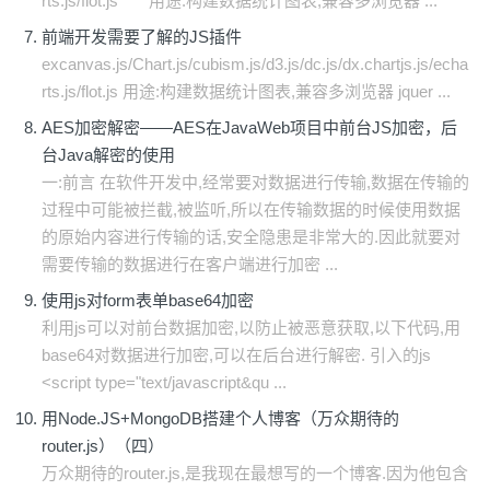
rts.js/flot.js 用途:构建数据统计图表,兼容多浏览器 ...
前端开发需要了解的JS插件
excanvas.js/Chart.js/cubism.js/d3.js/dc.js/dx.chartjs.js/echa
rts.js/flot.js 用途:构建数据统计图表,兼容多浏览器 jquer ...
AES加密解密——AES在JavaWeb项目中前台JS加密，后
台Java解密的使用
一:前言 在软件开发中,经常要对数据进行传输,数据在传输的
过程中可能被拦截,被监听,所以在传输数据的时候使用数据
的原始内容进行传输的话,安全隐患是非常大的.因此就要对
需要传输的数据进行在客户端进行加密 ...
使用js对form表单base64加密
利用js可以对前台数据加密,以防止被恶意获取,以下代码,用
base64对数据进行加密,可以在后台进行解密. 引入的js
<script type="text/javascript&qu ...
用Node.JS+MongoDB搭建个人博客（万众期待的
router.js）（四）
万众期待的router.js,是我现在最想写的一个博客.因为他包含