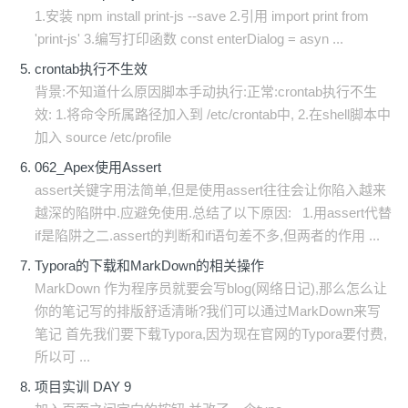
1.安装 npm install print-js --save 2.引用 import print from
'print-js' 3.编写打印函数 const enterDialog = asyn ...
crontab执行不生效
背景:不知道什么原因脚本手动执行:正常:crontab执行不生
效: 1.将命令所属路径加入到 /etc/crontab中, 2.在shell脚本中
加入 source /etc/profile
062_Apex使用Assert
assert关键字用法简单,但是使用assert往往会让你陷入越来
越深的陷阱中.应避免使用.总结了以下原因: 1.用assert代替
if是陷阱之二.assert的判断和if语句差不多,但两者的作用 ...
Typora的下载和MarkDown的相关操作
MarkDown 作为程序员就要会写blog(网络日记),那么怎么让
你的笔记写的排版舒适清晰?我们可以通过MarkDown来写
笔记 首先我们要下载Typora,因为现在官网的Typora要付费,
所以可 ...
项目实训 DAY 9