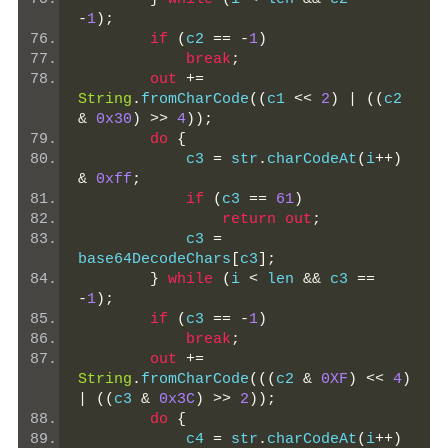
-
1
);
if
(
c2 
==
-
1
)
break
;
out
+=
String
.
fromCharCode
((
c1 
<<
2
)
|
((
c2 
&
0x30
)
>>
4
));
do
{
            c3 
=
 str
.
charCodeAt
(
i
++)
&
0xff
;
if
(
c3 
==
61
)
return
out
;
            c3 
=
base64DecodeChars
[
c3
];
}
while
(
i 
<
 len 
&&
 c3 
==
-
1
);
if
(
c3 
==
-
1
)
break
;
out
+=
String
.
fromCharCode
(((
c2 
&
0XF
)
<<
4
)
|
((
c3 
&
0x3C
)
>>
2
));
do
{
            c4 
=
 str
.
charCodeAt
(
i
++)