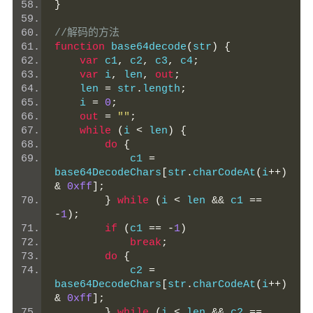
}
//解码的方法
function
 base64decode
(
str
)
{
var
 c1
,
 c2
,
 c3
,
 c4
;
var
 i
,
 len
,
out
;
    len 
=
 str
.
length
;
    i 
=
0
;
out
=
""
;
while
(
i 
<
 len
)
{
do
{
            c1 
=
base64DecodeChars
[
str
.
charCodeAt
(
i
++)
&
0xff
];
}
while
(
i 
<
 len 
&&
 c1 
==
-
1
);
if
(
c1 
==
-
1
)
break
;
do
{
            c2 
=
base64DecodeChars
[
str
.
charCodeAt
(
i
++)
&
0xff
];
}
while
(
i 
<
 len 
&&
 c2 
==