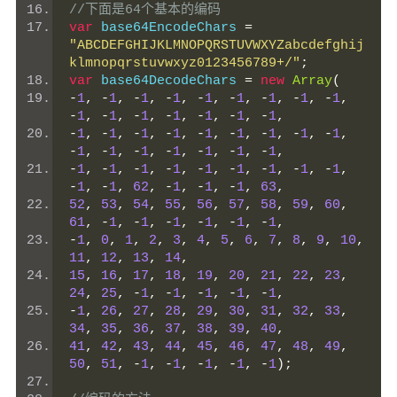
//下面是64个基本的编码
var
 base64EncodeChars 
=
"ABCDEFGHIJKLMNOPQRSTUVWXYZabcdefghij
klmnopqrstuvwxyz0123456789+/"
;
var
 base64DecodeChars 
=
new
Array
(
-
1
,
-
1
,
-
1
,
-
1
,
-
1
,
-
1
,
-
1
,
-
1
,
-
1
,
-
1
,
-
1
,
-
1
,
-
1
,
-
1
,
-
1
,
-
1
,
-
1
,
-
1
,
-
1
,
-
1
,
-
1
,
-
1
,
-
1
,
-
1
,
-
1
,
-
1
,
-
1
,
-
1
,
-
1
,
-
1
,
-
1
,
-
1
,
-
1
,
-
1
,
-
1
,
-
1
,
-
1
,
-
1
,
-
1
,
-
1
,
-
1
,
-
1
,
-
1
,
62
,
-
1
,
-
1
,
-
1
,
63
,
52
,
53
,
54
,
55
,
56
,
57
,
58
,
59
,
60
,
61
,
-
1
,
-
1
,
-
1
,
-
1
,
-
1
,
-
1
,
-
1
,
0
,
1
,
2
,
3
,
4
,
5
,
6
,
7
,
8
,
9
,
10
,
11
,
12
,
13
,
14
,
15
,
16
,
17
,
18
,
19
,
20
,
21
,
22
,
23
,
24
,
25
,
-
1
,
-
1
,
-
1
,
-
1
,
-
1
,
-
1
,
26
,
27
,
28
,
29
,
30
,
31
,
32
,
33
,
34
,
35
,
36
,
37
,
38
,
39
,
40
,
41
,
42
,
43
,
44
,
45
,
46
,
47
,
48
,
49
,
50
,
51
,
-
1
,
-
1
,
-
1
,
-
1
,
-
1
);