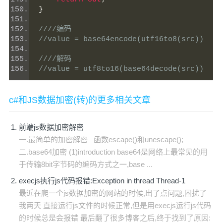
}
////编码
//value = base64encode(utf16to8(src))
////解码
//value = utf8to16(base64decode(src))
c#和JS数据加密(转)的更多相关文章
前端js数据加密解密
一.最简单的加密解密 函数escape()和unescape();
二.base64加密 (1)introduction base64是网络上最常见的用
于传输8bit字节码的编码方式之一,base ...
execjs执行js代码报错:Exception in thread Thread-1
最近在爬一个js数据加密的网站的时候,出了点问题,困扰了
我两天 直接运行js文件的时候正常,但是用execjs运行js代码
的时候总是会报错 最后翻了很多博客之后,终于找到了原因: