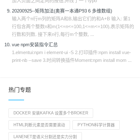
加入页面之间定向的按钮,并改了一个typo
20200925--矩阵加法(奥赛一本通P93 6 多维数组)
输入两个n行m列的矩阵A和B,输出它们的和A+B 输入: 第1
行包含两个整数n和m(1<=n<=100,1<=m<=100),表示矩阵的
行数和列数. 接下来n行,每行m个整数, ...
vue npm安装指令汇总
1.elmentui:npm i element-ui -S 2.打印插件:npm install vue-
print-nb --save 3.时间转换插件Moment:npm install mom ...
热门专题
DOCKER 安装KAFKA 设置多个BROKER
HTML判断元素是否需要滚动
PYTHON科学计算器
LANENET是语义分割还是实力分割