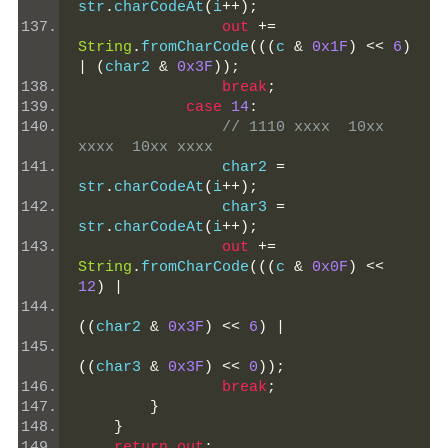
str
.
charCodeAt
(
i
++);
out
+=
String
.
fromCharCode
(((
c 
&
0x1F
)
<<
6
)
|
(
char2 
&
0x3F
));
break
;
case
14
:
// 1110 xxxx  10xx 
xxxx  10xx xxxx
                char2 
=
str
.
charCodeAt
(
i
++);
                char3 
=
str
.
charCodeAt
(
i
++);
out
+=
String
.
fromCharCode
(((
c 
&
0x0F
)
<<
12
)
|
((
char2 
&
0x3F
)
<<
6
)
|
((
char3 
&
0x3F
)
<<
0
));
break
;
}
}
return
out
;