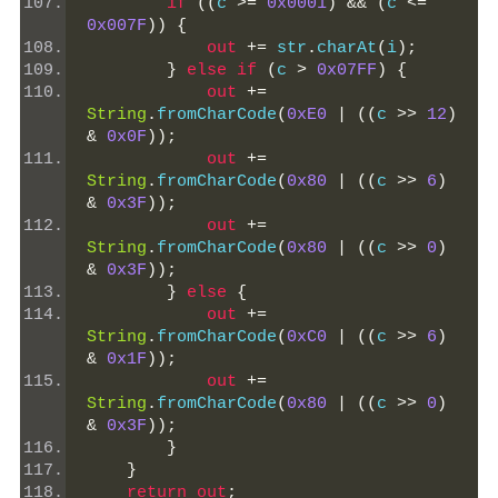
if
((
c 
>=
0x0001
)
&&
(
c 
<=
0x007F
))
{
out
+=
 str
.
charAt
(
i
);
}
else
if
(
c 
>
0x07FF
)
{
out
+=
String
.
fromCharCode
(
0xE0
|
((
c 
>>
12
)
&
0x0F
));
out
+=
String
.
fromCharCode
(
0x80
|
((
c 
>>
6
)
&
0x3F
));
out
+=
String
.
fromCharCode
(
0x80
|
((
c 
>>
0
)
&
0x3F
));
}
else
{
out
+=
String
.
fromCharCode
(
0xC0
|
((
c 
>>
6
)
&
0x1F
));
out
+=
String
.
fromCharCode
(
0x80
|
((
c 
>>
0
)
&
0x3F
));
}
}
return
out
;