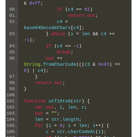
&
0xff
;
if
(
c4 
==
61
)
return
out
;
            c4 
=
base64DecodeChars
[
c4
];
}
while
(
i 
<
 len 
&&
 c4 
==
-
1
);
if
(
c4 
==
-
1
)
break
;
out
+=
String
.
fromCharCode
(((
c3 
&
0x03
)
<<
6
)
|
 c4
);
}
return
out
;
}
function
 utf16to8
(
str
)
{
var
out
,
 i
,
 len
,
 c
;
out
=
""
;
    len 
=
 str
.
length
;
for
(
i 
=
0
;
 i 
<
 len
;
 i
++)
{
        c 
=
 str
.
charCodeAt
(
i
);