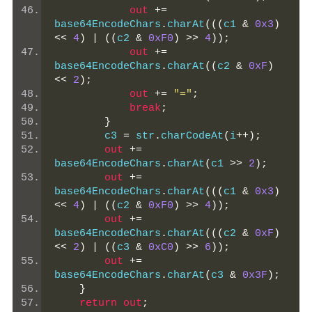
out
+=
base64EncodeChars
.
charAt
(((
c1 
&
0x3
)
<<
4
)
|
((
c2 
&
0xF0
)
>>
4
));
out
+=
base64EncodeChars
.
charAt
((
c2 
&
0xF
)
<<
2
);
out
+=
"="
;
break
;
}
        c3 
=
 str
.
charCodeAt
(
i
++);
out
+=
base64EncodeChars
.
charAt
(
c1 
>>
2
);
out
+=
base64EncodeChars
.
charAt
(((
c1 
&
0x3
)
<<
4
)
|
((
c2 
&
0xF0
)
>>
4
));
out
+=
base64EncodeChars
.
charAt
(((
c2 
&
0xF
)
<<
2
)
|
((
c3 
&
0xC0
)
>>
6
));
out
+=
base64EncodeChars
.
charAt
(
c3 
&
0x3F
);
}
return
out
;