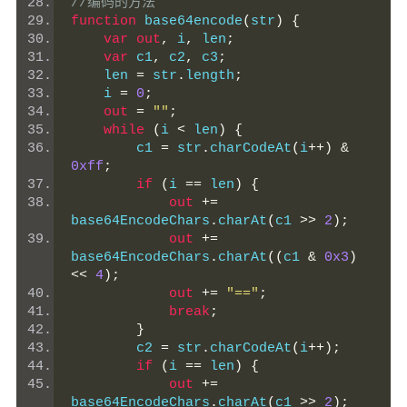
//编码的方法
function
 base64encode
(
str
)
{
var
out
,
 i
,
 len
;
var
 c1
,
 c2
,
 c3
;
    len 
=
 str
.
length
;
    i 
=
0
;
out
=
""
;
while
(
i 
<
 len
)
{
        c1 
=
 str
.
charCodeAt
(
i
++)
&
0xff
;
if
(
i 
==
 len
)
{
out
+=
base64EncodeChars
.
charAt
(
c1 
>>
2
);
out
+=
base64EncodeChars
.
charAt
((
c1 
&
0x3
)
<<
4
);
out
+=
"=="
;
break
;
}
        c2 
=
 str
.
charCodeAt
(
i
++);
if
(
i 
==
 len
)
{
out
+=
base64EncodeChars
.
charAt
(
c1 
>>
2
);