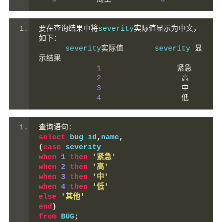
要在查询结果中将
severity
实际值显示为中文，
如下：
      severity
实际值
       severity 
显
示结果
1
紧急
2
高
3
中
4
低
查询语句：
select
 bug_id
,
name
,
(
case
 severity 
when
1
then
'紧急'
when
2
then
'高'
when
3
then
'中'
when
4
then
'低'
else
'其他'
end
)
from
 BUG
;