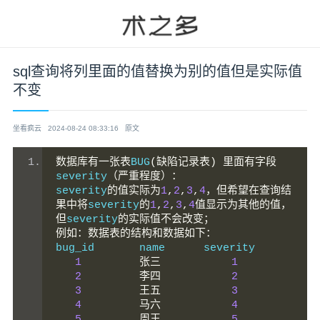
sql查询将列里面的值替换为别的值但是实际值
不变
坐看疯云
2024-08-24 08:33:16
原文
数据库有一张表
BUG
(缺陷记录表)
里面有字段
severity
（严重程度）：
severity
的值实际为
1
,
2
,
3
,
4
，但希望在查询结
果中将
severity
的
1
,
2
,
3
,
4
值显示为其他的值，
但
severity
的实际值不会改变；
例如：数据表的结构和数据如下：
bug_id       name      severity
1
张三
1
2
李四
2
3
王五
3
4
马六
4
5
周王
5