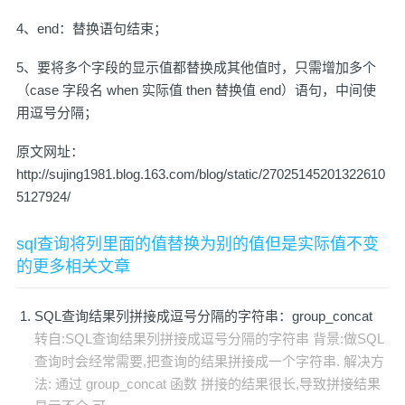
4、end：替换语句结束；
5、要将多个字段的显示值都替换成其他值时，只需增加多个
（case 字段名 when 实际值 then 替换值 end）语句，中间使
用逗号分隔；
原文网址：
http://sujing1981.blog.163.com/blog/static/27025145201322610
5127924/
sql查询将列里面的值替换为别的值但是实际值不变
的更多相关文章
SQL查询结果列拼接成逗号分隔的字符串：group_concat
转自:SQL查询结果列拼接成逗号分隔的字符串 背景:做SQL
查询时会经常需要,把查询的结果拼接成一个字符串. 解决方
法: 通过 group_concat 函数 拼接的结果很长,导致拼接结果