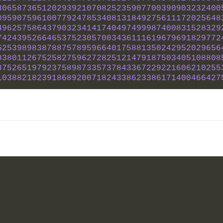
306587365120293921070825235907700390903232400
095907596100779247853408131849275611172025648
496257586437903234141740497499987400831528329
742439526646537523057003436111619679691829772
625398983878875789596640175881350242952029656
838011267525827596272825121479187503405108808
875265197923758987335737843367229221606210255
103882182391868920071824338623386171400466427