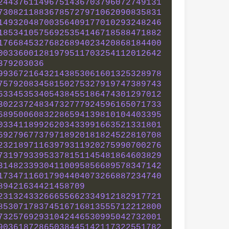
24437611496751436703796072749131
73082118836785727971062090835831
14932048700356409177010293248246
18534105756925354146718588471882
17668453276826894023420868184400
00336001281979511703254112012642
379203036
99367216432143853061601325328978
75792083458150275327919747389743
63345353405438455186474301297012
30223724834732777924596165071733
68950060832286594139810104403395
03341189926203433991663521331801
69279677379718920181824522810708
23218971163979311920275990700276
73197933953378151145481864603829
31482339304110095856689578347142
17347116017904404073266887234740
89421634421458709
23132433266655662334912182917721
85307178374516716813555712212800
73257692931042446530995042732001
90361872865038445142117322551782