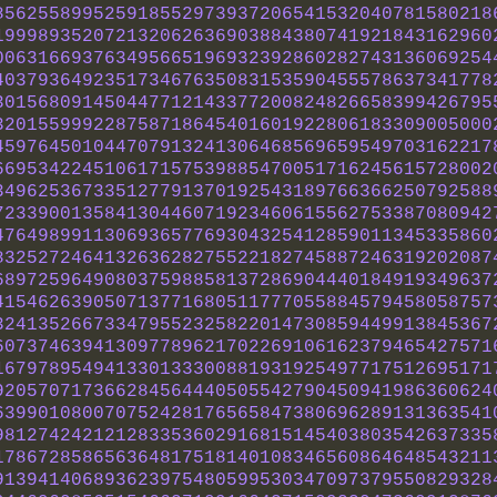
856255899525918552973937206541532040781580218
199989352072132062636903884380741921843162960
006316693763495665196932392860282743136069254
403793649235173467635083153590455578637341778
301568091450447712143377200824826658399426795
320155999228758718645401601922806183309005000
459764501044707913241306468569659549703162217
669534224510617157539885470051716245615728002
349625367335127791370192543189766366250792588
723390013584130446071923460615562753387080942
476498991130693657769304325412859011345335860
832527246413263628275522182745887246319202087
689725964908037598858137286904440184919349637
415462639050713771680511777055884579458058757
324135266733479552325822014730859449913845367
607374639413097789621702269106162379465427571
167978954941330133300881931925497717512695171
920570717366284564440505542790450941986360624
639901080070752428176565847380696289131363541
981274242121283353602916815145403803542637335
178672858656364817518140108346560864648543211
913941406893623975480599530347097379550829328