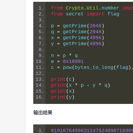
from
Crypto
.
Util
.
number 
imp
from
 secret 
import
 flag
p 
=
 getPrime
(
2048
)
q 
=
 getPrime
(
2048
)
x 
=
 getPrime
(
4096
)
y 
=
 getPrime
(
4096
)
n 
=
 p 
*
 q
e 
=
0x10001
c 
=
 pow
(
bytes_to_long
(
flag
)
print
(
c
)
print
(
x 
*
 p 
-
 y 
*
 q
)
print
(
x
)
print
(
y
)
输出结果
819167649963114752409071690