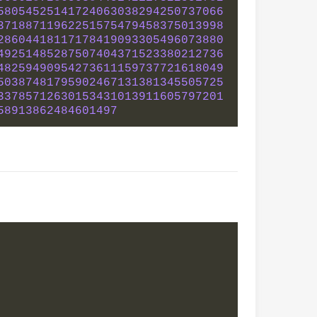
58054525141724063038294250737066
37188711962251575479458375013998
28604418117178419093305496073880
49251485287507404371523380212736
48259490954273611159737721618049
50387481795902467131381345505725
33785712630153431013911605797201
58913862484601497