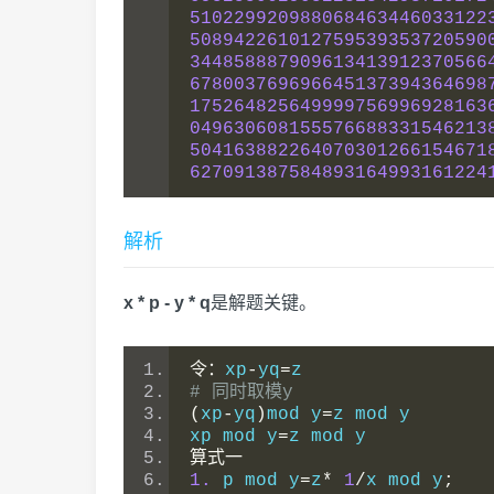
510229920988068463446033122
508942261012759539353720590
344858887909613413912370566
678003769696645137394364698
175264825649999756996928163
049630608155576688331546213
504163882264070301266154671
627091387584893164993161224
解析
x * p - y * q
是解题关键。
令：
xp
-
yq
=
z
# 同时取模y
(
xp
-
yq
)
mod y
=
z mod y
xp mod y
=
z mod y
算式一
1.
 p mod y
=
z
*
1
/
x mod y
;