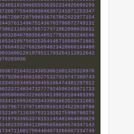
82405181998655536352334925699299
37206775949589846387241071253347
44672007207996936767062822977154
24437611496751436703796072749131
73082118836785727971062090835831
14932048700356409177010293248246
18534105756925354146718588471882
17668453276826894023420868184400
00336001281979511703254112012642
379203036
99367216432143853061601325328978
75792083458150275327919747389743
63345353405438455186474301297012
30223724834732777924596165071733
68950060832286594139810104403395
03341189926203433991663521331801
69279677379718920181824522810708
23218971163979311920275990700276
73197933953378151145481864603829
31482339304110095856689578347142
17347116017904404073266887234740