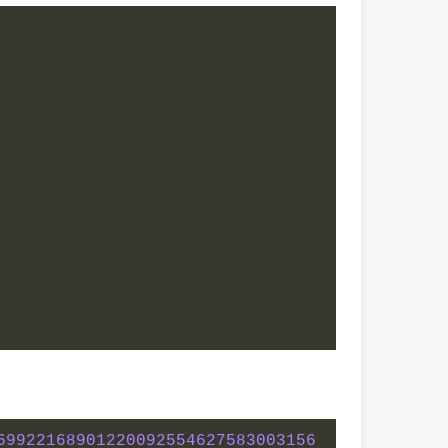
69922168901220092554627583003156