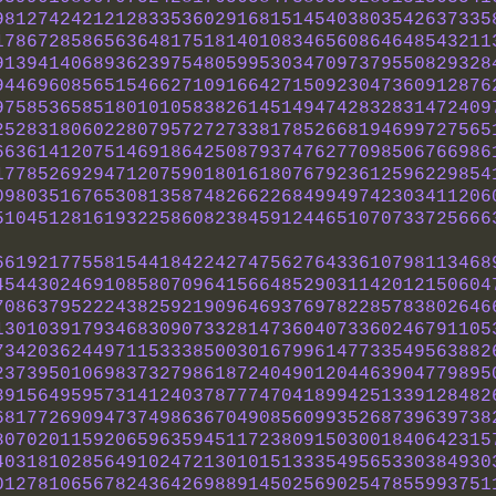
981274242121283353602916815145403803542637335
178672858656364817518140108346560864648543211
913941406893623975480599530347097379550829328
944696085651546627109166427150923047360912876
975853658518010105838261451494742832831472409
252831806022807957272733817852668194699727565
663614120751469186425087937476277098506766986
177852692947120759018016180767923612596229854
098035167653081358748266226849949742303411206
510451281619322586082384591244651070733725666
661921775581544184224274756276433610798113468
454430246910858070964156648529031142012150604
708637952224382592190964693769782285783802646
130103917934683090733281473604073360246791105
734203624497115333850030167996147733549563882
237395010698373279861872404901204463904779895
391564959573141240378777470418994251339128482
681772690947374986367049085609935268739639738
807020115920659635945117238091503001840642315
403181028564910247213010151333549565330384930
012781065678243642698891450256902547855993751