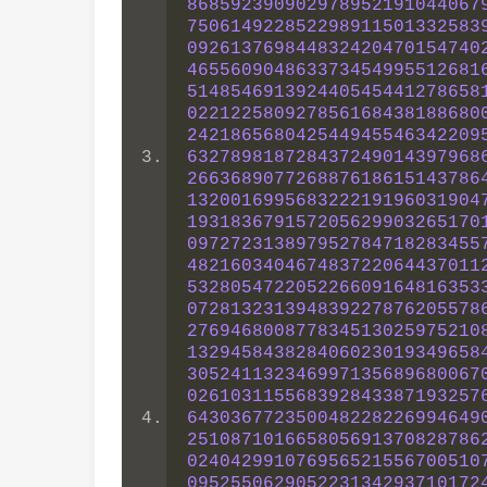
868592390902978952191044067
750614922852298911501332583
092613769844832420470154740
465560904863373454995512681
514854691392440545441278658
022122580927856168438188680
242186568042544945546342209
632789818728437249014397968
266368907726887618615143786
132001699568322219196031904
193183679157205629903265170
097272313897952784718283455
482160340467483722064437011
532805472205226609164816353
072813231394839227876205578
276946800877834513025975210
132945843828406023019349658
305241132346997135689680067
026103115568392843387193257
643036772350048228226994649
251087101665805691370828786
024042991076956521556700510
095255062905223134293710172