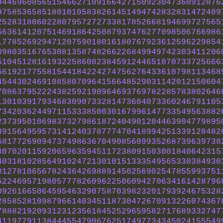
944696085651546627109166427150923047360912876
975853658518010105838261451494742832831472409
252831806022807957272733817852668194699727565
663614120751469186425087937476277098506766986
177852692947120759018016180767923612596229854
098035167653081358748266226849949742303411206
510451281619322586082384591244651070733725666
661921775581544184224274756276433610798113468
454430246910858070964156648529031142012150604
708637952224382592190964693769782285783802646
130103917934683090733281473604073360246791105
734203624497115333850030167996147733549563882
237395010698373279861872404901204463904779895
391564959573141240378777470418994251339128482
681772690947374986367049085609935268739639738
807020115920659635945117238091503001840642315
403181028564910247213010151333549565330384930
012781065678243642698891450256902547855993751
622469571980577782609622506094270634161428796
092616650645954632907587039823201793924675328
285852810987966140345118730472670913226074367
788821920931231235618452529659582717689332747
411977911384445547906762517497734345024155549