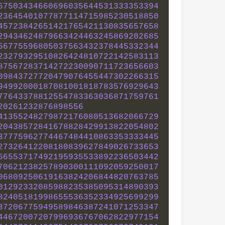
67503434660696035644531333353394
23645401077877114715985230518850
45723842651421765421130835657658
29434624879663424463245869202685
56775596805037563432378445332344
23279329510826424810722142583113
87567283714272230090711723656603
09843727720479076455447302266315
94992000187081001818783576929643
77643378812554783363036871759761
20261232876898556
41355248279872176080513682066729
20438572841678828429913822054802
37775962774467484410863353333445
27326412208180839627849026733653
66553717492195935533892236503442
70621238257890300111092059250017
06809250619163824206844820763785
01292332085988235385095314890393
82405181998655536352334925699299
37206775949589846387241071253347
44672007207996936767062822977154