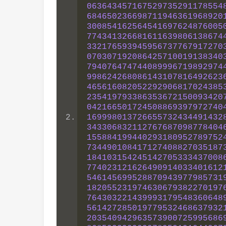
063643457167529735291178554
684650236698711946361968920
300854162564541697624876005
774341326681611639806138674
332176593945956737767917270
070307192086425710019138340
794076474744089996719892974
998624268086143107816492623
465616082052292906817024385
235419793386353672150093420
042166501724508869397972740
169998013726655732434491432
343306832112767687098778404
155884199440293180952789752
734490108417127408827035187
184103154245142705333437008
774023121626490914033401612
546145699528870943977985731
182055231974630679382270197
764303221439993179548360648
561427285019779532468637932
203540942963573900725995686