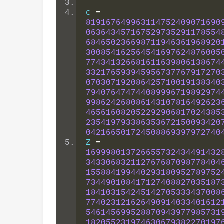
c 
=
819167649963114752409071690
063643457167529735291178554
684650236698711946361968920
300854162564541697624876005
774341326681611639806138674
332176593945956737767917270
070307192086425710019138340
794076474744089996719892974
998624268086143107816492623
465616082052292906817024385
235419793386353672150093420
042166501724508869397972740
Z 
=
169998013726655732434491432
343306832112767687098778404
155884199440293180952789752
734490108417127408827035187
184103154245142705333437008
774023121626490914033401612
546145699528870943977985731
182055231974630679382270197