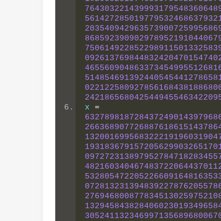
764303221439993179548360648
561427285019779532468637932
203540942963573900725995686
868592390902978952191044067
750614922852298911501332583
092613769844832420470154740
465560904863373454995512681
514854691392440545441278658
022122580927856168438188680
242186568042544945546342209
x 
=
632789818728437249014397968
266368907726887618615143786
132001699568322219196031904
193183679157205629903265170
097272313897952784718283455
482160340467483722064437011
532805472205226609164816353
072813231394839227876205578
276946800877834513025975210
132945843828406023019349658
305241132346997135689680067