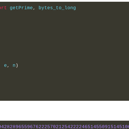
ort
 getPrime
,
 bytes_to_long
,
 e
,
 n
)
942828965596762225702125422224651455091514510