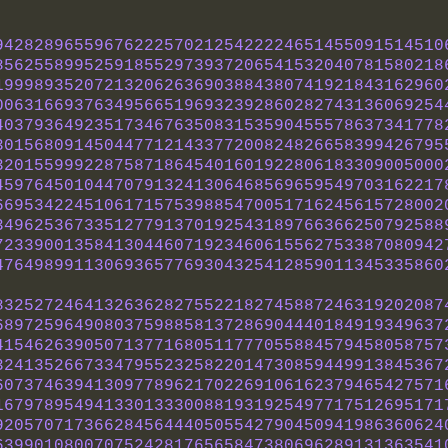
942828965596762225702125422224651455091514510
856255899525918552973937206541532040781580218
199989352072132062636903884380741921843162960
006316693763495665196932392860282743136069254
403793649235173467635083153590455578637341778
301568091450447712143377200824826658399426795
320155999228758718645401601922806183309005000
459764501044707913241306468569659549703162217
669534224510617157539885470051716245615728002
349625367335127791370192543189766366250792588
723390013584130446071923460615562753387080942
476498991130693657769304325412859011345335860
832527246413263628275522182745887246319202087
689725964908037598858137286904440184919349637
415462639050713771680511777055884579458058757
324135266733479552325822014730859449913845367
607374639413097789621702269106162379465427571
167978954941330133300881931925497717512695171
920570717366284564440505542790450941986360624
639901080070752428176565847380696289131363541