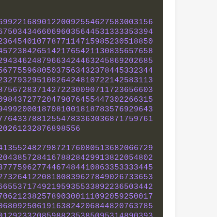
69922168901220092554627583003156
67503434660696035644531333353394
23645401077877114715985230518850
45723842651421765421130835657658
29434624879663424463245869202685
56775596805037563432378445332344
23279329510826424810722142583113
87567283714272230090711723656603
09843727720479076455447302266315
94992000187081001818783576929643
77643378812554783363036871759761
20261232876898556
41355248279872176080513682066729
20438572841678828429913822054802
37775962774467484410863353333445
27326412208180839627849026733653
66553717492195935533892236503442
70621238257890300111092059250017
06809250619163824206844820763785
01292332085988235385095314890393