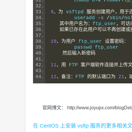
	chmod o
+
w 
/
home
/
ftp
9
、为
 vsftpd 
服务创建用户，用于
	useradd 
-
s 
/
sbin
/
no
其中用户名为：
ftp_user
，可访
如果已存在此用户可以不再创建或
10
、为用户
 ftp_user 
设置密码：
	passwd ftp_user
然后输入新密码
11
、用
 FTP 
客户端软件连接并上传
12
、备注：
FTP 
的默认端口为
21
，
官网博文：
http://www.joyupx.com/blogDeta
在 CentOS 上安装 vsftp 服务的更多相关