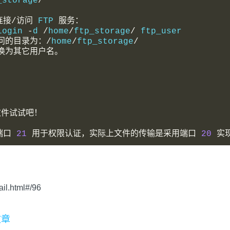
_storage
/
连接/访问
 FTP 
服务：
login 
-
d 
/
home
/
ftp_storage
/
 ftp_user
问的目录为：/
home
/
ftp_storage
/
换为其它用户名。
文件试试吧！
端口
21
用于权限认证，实际上文件的传输是采用端口
20
实
il.html#/96
文章