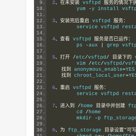
2
、在未安装
 vsftpd 
服务的情况下
	yum 
-
y install vsft
3
、安装完后重启
 vsftpd 
服务：
	service vsftpd rest
4
、查看
 vsftpd 
服务是否已运作：
	ps 
-
aux 
|
 grep vsft
5
、打开
/
etc
/
vsftpd
/
目录下的
 
	vim 
/
etc
/
vsftpd
/
vsf
找到
 anonymous_enable
=
YES
找到
 chroot_local_user
=
YE
6
、重启
 vsftpd 
服务：
	service vsftpd rest
7
、进入到
/
home 
目录中并创建
 ft
	cd 
/
home
	mkdir 
-
p ftp_storag
8
、为
 ftp_storage 
目录设置“可