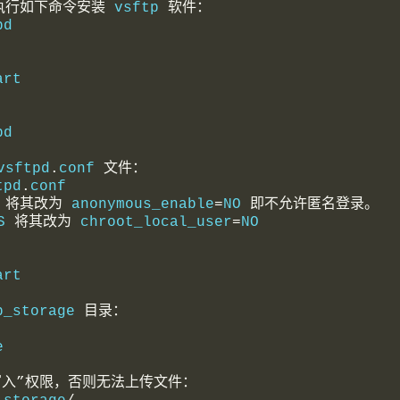
执行如下命令安装
 vsftp 
软件：
pd
art
pd
vsftpd
.
conf 
文件：
tpd
.
conf
 
将其改为
 anonymous_enable
=
NO 
即不允许匿名登录。
S 
将其改为
 chroot_local_user
=
NO
art
p_storage 
目录：
e
写入”权限，否则无法上传文件：