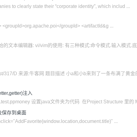
s to clearly state their “corporate identity”, which includ ...
upId>org.apache.poi</groupId> <artifactId&g ...
始的文本编辑器: vi/vim的使用: 有三种模式:命令模式.输入模式.
m/acm/contest/317/D 来源:牛客网 题目描述 小a和小b来到了
er,getter)注入
test.ppmoney 设置java文件夹为代码 在Project Structure 里的 Mo
藏及保存到桌面
ick="AddFavorite(window.location,document.title)" ...