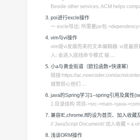
Beside other services, ACM helps companie
poi进行excle操作
一 excle导出: 所需要jar包 <dependency> <gro
vim与vi操作
vim是vi发展而来的文本编辑器: vi是最原
入: 会进入底线命令模式 输 ...
小a与黄金街道（欧拉函数+快速幂）
链接:https://ac.nowcoder.co
城管担心他们 ...
java的Spring学习1--spring引用及属性(sett
1.目录结构 项目->src->main->java->com.
兼容IE,chrome,ff的设为首页、加入收
// JavaScript Document// 加入收藏 < a oncl
浅谈ORM操作