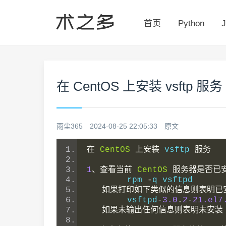
首页
Python
J
在 CentOS 上安装 vsftp 服务
雨尘365
2024-08-25 22:05:33
原文
在
CentOS
上安装
 vsftp 
服务
1
、查看当前
CentOS
服务器是否已
	rpm 
-
q vsftpd
如果打印如下类似的信息则表明已
	vsftpd
-
3.0
.
2
-
21.el7
如果未输出任何信息则表明未安装