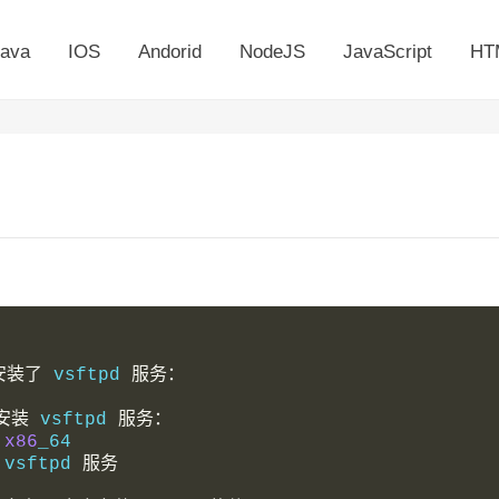
ava
IOS
Andorid
NodeJS
JavaScript
HT
安装了
 vsftpd 
服务：
安装
 vsftpd 
服务：
.x86
_64
 vsftpd 
服务