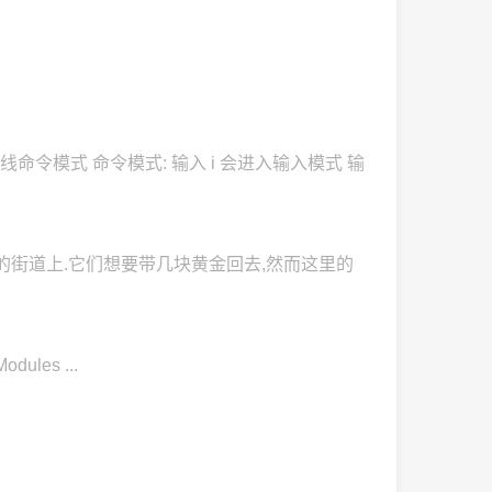
底线命令模式 命令模式: 输入 i 会进入输入模式 输
一条布满了黄金的街道上.它们想要带几块黄金回去,然而这里的
dules ...