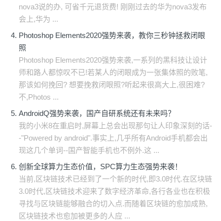
nova3说的办, 可省千元退货费! 刚刚过去的华为nova3发布
会上,华为 ...
Photoshop Elements2020强势来袭，教你三秒钟拯救闭眼
照
Photoshop Elements2020强势来袭,一系列的黑科技让设计
师和路人都惊叹不已!若某人的闭眼成为一张集体照的败笔,
那该如何挽回? 想要挽救闭眼照?听起来很高大上,很困难?
不,Photos ...
AndroidQ强势来袭，国产自研系统还有未来吗？
我的小米8在重启时,屏幕上总会出现那句让人印象深刻的话-
-"Powered by android".事实上,几乎所有Android手机都会出
现这几个单词--国产智能手机也不例外.这 ...
创新全球算力生态价值，SPC算力生态强势来袭！
当前,区块链技术已经到了一个新的时代,即3.0时代.在区块链
3.0时代,区块链技术迎来了数字经济革命,各行各业也在积极
寻找与区块链能够融合的切入点.而随着区块链的愈加成熟,
区块链技术也愈加被更多的人应 ...