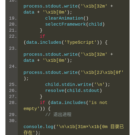
process
.
stdout
.
write
(
'\x1b[32m'
+
data 
+
'\x1b[0m'
);
        clearAnimation
()
        selectFramework
(
child
)
}
if
(
data
.
includes
(
'TypeScript'
))
{
process
.
stdout
.
write
(
'\x1b[32m'
+
data 
+
'\x1b[0m'
);
process
.
stdout
.
write
(
'\x1b[2J\x1b[0f'
);
        child
.
stdin
.
write
(
'\n'
);
        resolve
(
child
.
stdout
)
}
if
(
data
.
includes
(
'is not 
empty'
))
{
// 退出进程
console
.
log
(
'\n\x1b[31m×\x1b[0m 目录已
存在'
);