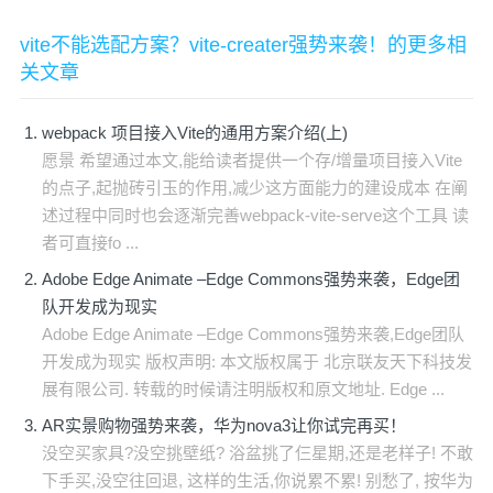
vite不能选配方案？vite-creater强势来袭！的更多相
关文章
webpack 项目接入Vite的通用方案介绍(上)
愿景 希望通过本文,能给读者提供一个存/增量项目接入Vite
的点子,起抛砖引玉的作用,减少这方面能力的建设成本 在阐
述过程中同时也会逐渐完善webpack-vite-serve这个工具 读
者可直接fo ...
Adobe Edge Animate –Edge Commons强势来袭，Edge团
队开发成为现实
Adobe Edge Animate –Edge Commons强势来袭,Edge团队
开发成为现实 版权声明: 本文版权属于 北京联友天下科技发
展有限公司. 转载的时候请注明版权和原文地址. Edge ...
AR实景购物强势来袭，华为nova3让你试完再买！
没空买家具?没空挑壁纸? 浴盆挑了仨星期,还是老样子! 不敢
下手买,没空往回退, 这样的生活,你说累不累! 别愁了, 按华为