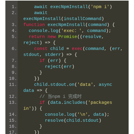
    await execNpmInstall
(
'npm i'
)
    await 
execNpmInstall
(
installCommand
)
function
 execNpmInstall
(
command
)
{
  console
.
log
(
'exec：'
,
 command
);
return
new
Promise
((
resolve
,
reject
)
=>
{
const
 child 
=
exec
(
command
,
(
err
,
stdout
,
 stderr
)
=>
{
if
(
err
)
{
        reject
(
err
)
}
})
    child
.
stdout
.
on
(
'data'
,
 async 
data 
=>
{
// 当npm i 完成时
if
(
data
.
includes
(
'packages 
in'
))
{
        console
.
log
(
'\n'
,
 data
);
        resolve
(
child
.
stdout
)
}
})