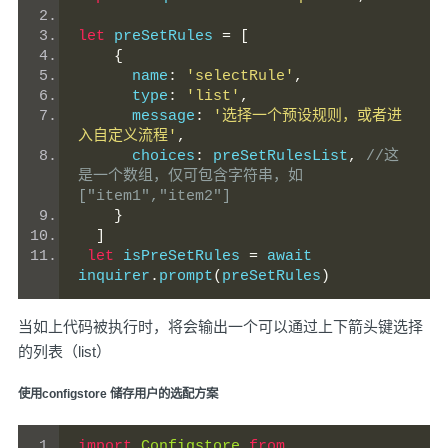
let
 preSetRules 
=
[
{
      name
:
'selectRule'
,
      type
:
'list'
,
      message
:
'选择一个预设规则，或者进
入自定义流程'
,
      choices
:
 preSetRulesList
,
//这
是一个数组，仅可包含字符串，如
["item1","item2"]
}
]
let
 isPreSetRules 
=
 await 
inquirer
.
prompt
(
preSetRules
)
当如上代码被执行时，将会输出一个可以通过上下箭头键选择
的列表（list）
使用configstore 储存用户的选配方案
import
Configstore
from