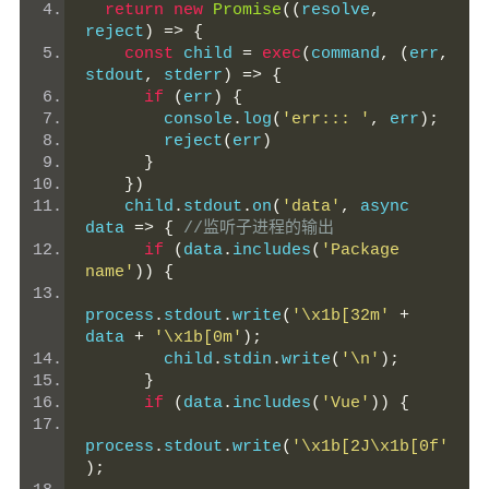
return
new
Promise
((
resolve
,
reject
)
=>
{
const
 child 
=
exec
(
command
,
(
err
,
stdout
,
 stderr
)
=>
{
if
(
err
)
{
        console
.
log
(
'err::: '
,
 err
);
        reject
(
err
)
}
})
    child
.
stdout
.
on
(
'data'
,
 async 
data 
=>
{
//监听子进程的输出
if
(
data
.
includes
(
'Package 
name'
))
{
process
.
stdout
.
write
(
'\x1b[32m'
+
data 
+
'\x1b[0m'
);
        child
.
stdin
.
write
(
'\n'
);
}
if
(
data
.
includes
(
'Vue'
))
{
process
.
stdout
.
write
(
'\x1b[2J\x1b[0f'
);