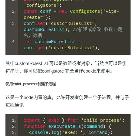
'configstore'
;
const
 conf 
=
new
Configstore
(
'vite-
creater'
);
conf
.
set
(
"customRulesList"
,
customRulesList
);
//新建或修改 参数：键
名，数据
let
 customRulesList 
=
conf
.
get
(
'customRulesList'
);
其中customRulesList 可以是数组或者对象，当然也可以是字
符串等，你可以把configstore 完全当作cookie来使用。
使用child_process创建子进程
这是一个node内置的库，允许开发者创建一个子进程，并与子
进程通讯
import
{
exec
}
from
'child_process'
;
function
 execCreateTs
(
command
)
{
  console
.
log
(
'exec：'
,
 command
);