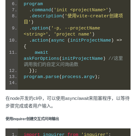
program
.
command
(
'init <projectName>'
)
.
description
(
'使用vite-creater创建项
目'
)
.
option
(
'-p, --projectName 
<string>'
,
'project name'
)
.
action
(
async 
(
initProjectName
)
=>
{
    await 
askForOptions
(
initProjectName
)
//这里
调用我们的自定义问询函数
});
program
.
parse
(
process
.
argv
);
在node开发的cli中，可以使用async/await来阻塞程序，以等待
步骤完成或者用户输入。
使用inquirer创建交互式问询输出
import
 inquirer 
from
'inquirer'
;