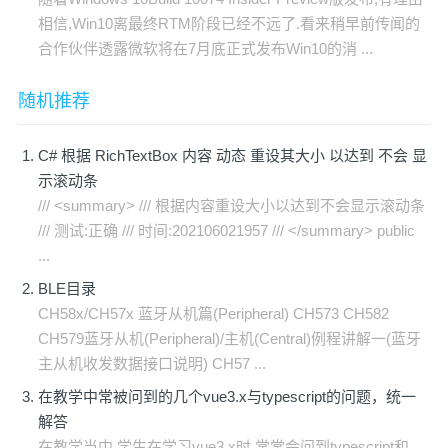
相信,Win10离最终RTM阶段已经不远了.看来稍早前传闻的
合作伙伴透露微软将在7月底正式发布Win10的消 ...
随机推荐
C# 根据 RichTextBox 内容 动态 重设其大小 以达到 不会 显
示滚动条
/// <summary> /// 根据内容重设大小以达到不会显示滚动条
/// 测试:正确 /// 时间:202106021957 /// </summary> public
...
BLE目录
CH58x/CH57x 蓝牙从机篇(Peripheral) CH573 CH582
CH579蓝牙从机(Peripheral)/主机(Central)例程讲解一(蓝牙
主从机收发数据接口说明) CH57 ...
在教学中常被问到的几个vue3.x与typescript的问题，统一
解答
在教学当中,学生在学习vue3.x时,常常会问到typescript和