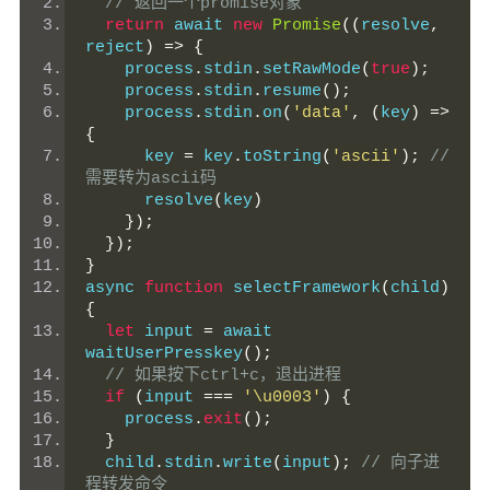
// 返回一个promise对象
return
 await 
new
Promise
((
resolve
,
reject
)
=>
{
    process
.
stdin
.
setRawMode
(
true
);
    process
.
stdin
.
resume
();
    process
.
stdin
.
on
(
'data'
,
(
key
)
=>
{
      key 
=
 key
.
toString
(
'ascii'
);
//
需要转为ascii码
      resolve
(
key
)
});
});
}
async 
function
 selectFramework
(
child
)
{
let
 input 
=
 await 
waitUserPresskey
();
// 如果按下ctrl+c，退出进程
if
(
input 
===
'\u0003'
)
{
    process
.
exit
();
}
  child
.
stdin
.
write
(
input
);
// 向子进
程转发命令