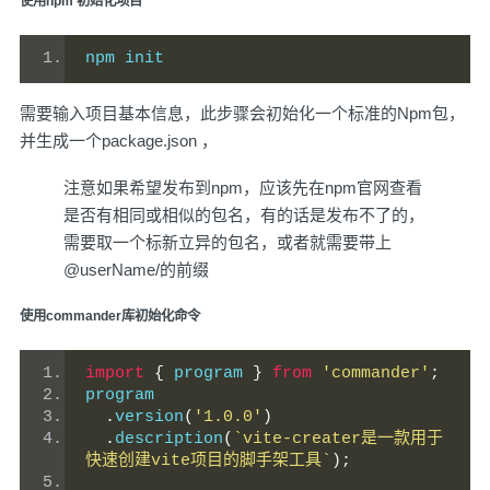
使用npm 初始化项目
npm init
需要输入项目基本信息，此步骤会初始化一个标准的Npm包，
并生成一个package.json ，
注意如果希望发布到npm，应该先在npm官网查看
是否有相同或相似的包名，有的话是发布不了的，
需要取一个标新立异的包名，或者就需要带上
@userName/的前缀
使用commander库初始化命令
import
{
 program 
}
from
'commander'
;
program
.
version
(
'1.0.0'
)
.
description
(
`vite-creater是一款用于
快速创建vite项目的脚手架工具`
);