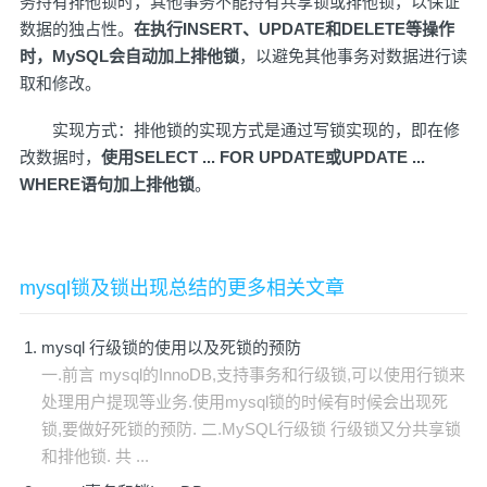
务持有排他锁时，其他事务不能持有共享锁或排他锁，以保证
数据的独占性。
在执行INSERT、UPDATE和DELETE等操作
时，MySQL会自动加上排他锁
，以避免其他事务对数据进行读
取和修改。
实现方式：排他锁的实现方式是通过写锁实现的，即在修
改数据时，
使用SELECT ... FOR UPDATE或UPDATE ...
WHERE语句加上排他锁
。
mysql锁及锁出现总结的更多相关文章
mysql 行级锁的使用以及死锁的预防
一.前言 mysql的InnoDB,支持事务和行级锁,可以使用行锁来
处理用户提现等业务.使用mysql锁的时候有时候会出现死
锁,要做好死锁的预防. 二.MySQL行级锁 行级锁又分共享锁
和排他锁. 共 ...