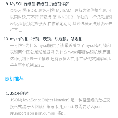
MySQL行级锁,表级锁,页级锁详解
页级:引擎 BDB. 表级:引擎 MyISAM , 理解为锁住整个表,可
以同时读,写不行 行级:引擎 INNODB , 单独的一行记录加锁
表级,直接锁定整张表,在你锁定期间,其它进程无法对该表进
行写 ...
mysql的锁--行锁，表锁，乐观锁，悲观锁
一 引言--为什么mysql提供了锁 最近看到了mysql有行锁和
表锁两个概念,越想越疑惑.为什么mysql要提供锁机制,而且
这种机制不是一个摆设,还有很多人在用.在现代数据库里几
乎有事务机制,aci ...
随机推荐
JSON详述
JSON(JavaScript Object Notation) 是一种轻量级的数据交
换格式,易于人阅读和编写 使用json函数需要导入json
库,import json json.dumps 将p ...