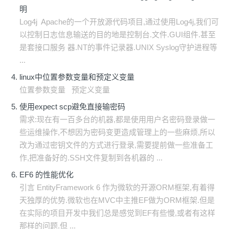
明
Log4j Apache的一个开放源代码项目,通过使用Log4j,我们可
以控制日志信息输送的目的地是控制台.文件.GUI组件.甚至
是套接口服务 器.NT的事件记录器.UNIX Syslog守护进程等
...
linux中位置参数变量和预定义变量
位置参数变量 预定义变量
使用expect scp避免直接输密码
需求:现在有一百多台的机器,都是使用用户名密码登录做一
些运维操作,不想因为密码变更造成管理上的一些麻烦,所以
改为通过密钥文件的方式进行登录,需要提前做一些准备工
作,把准备好的.SSH文件复制到各机器的 ...
EF6 的性能优化
引言 EntityFramework 6 作为微软的开源ORM框架,有着得
天独厚的优势.微软也在MVC中主推EF做为ORM框架.但是
在实际的项目开发中我们总是感觉到EF有些慢,或者有这样
那样的问题.但 ...