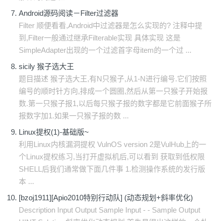
Android源码阅读－Filter过滤器
Filter 顺便看看,Android中过滤器是怎么实现的? 注释中提
到,Filter一般通过继承Filterable实现 具体实现 这是
SimpleAdapter出现的一个过滤首字母item的一个过 ...
sicily 猴子选大王
题目描述 猴子选大王,有N只猴子,从1-N进行编号.它们按照
编号的顺时针方向,排成一个圆圈,然后从第一只猴子开始报
数.第一只猴子报1,以后每只猴子报的数字都是它前面猴子所
报数字加1.如果一只猴子报的数 ...
Linux提权(1)-基础版~
利用Linux内核漏洞提权 VulnOS version 2是VulHub上的一
个Linux提权练习,当打开虚拟机后,可以看到 获取到低权限
SHELL后我们通常做下面几件事 1.检测操作系统的发行版
本 ...
[bzoj1911][Apio2010特别行动队] (动态规划+斜率优化)
Description Input Output Sample Input - - Sample Output