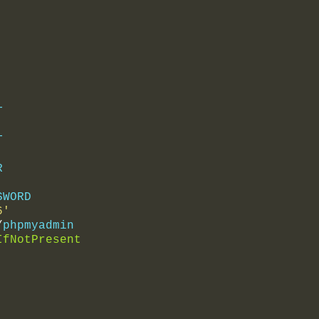
T
T
R
SWORD
6'
/
phpmyadmin
IfNotPresent