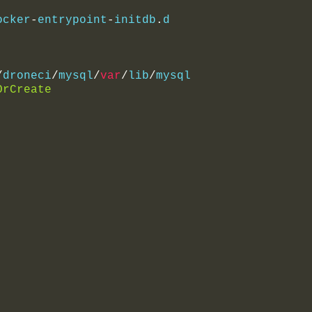
ocker
-
entrypoint
-
initdb
.
d
/
droneci
/
mysql
/
var
/
lib
/
mysql
OrCreate