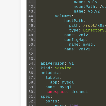
              name
:
 volv
-
 mountPath
:
/
d
              name
:
 volv2
      volumes
:
-
 hostPath
:
            path
:
/root/
k8s
            type
:
Directory
          name
:
 volv
-
 configMap
:
            name
:
 mysql
          name
:
 volv2
---
apiVersion
:
 v1
kind
:
Service
metadata
:
  labels
:
    app
:
 mysql
  name
:
 mysql
namespace
:
 droneci
spec
:
  ports
: