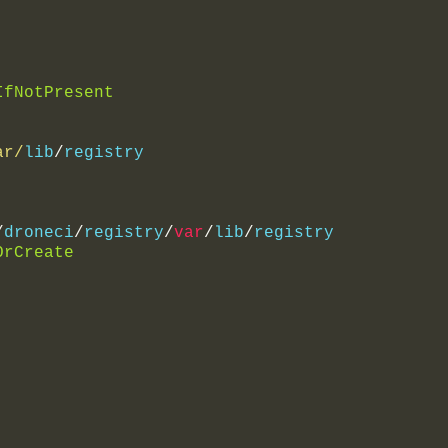
IfNotPresent
ar/
lib
/
registry
/
droneci
/
registry
/
var
/
lib
/
registry
OrCreate