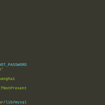
OOT_PASSWORD
6'
hanghai
'
IfNotPresent
ar/
lib
/
mysql