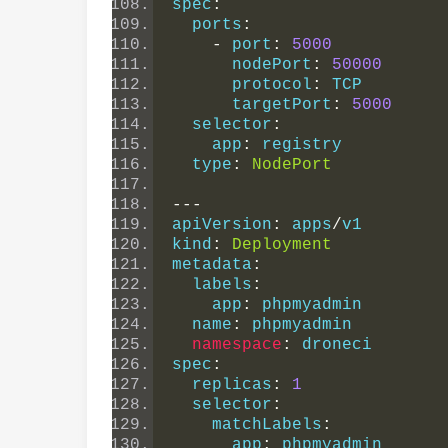
spec
:
  ports
:
-
 port
:
5000
      nodePort
:
50000
      protocol
:
 TCP
      targetPort
:
5000
  selector
:
    app
:
 registry
  type
:
NodePort
---
apiVersion
:
 apps
/
v1
kind
:
Deployment
metadata
:
  labels
:
    app
:
 phpmyadmin
  name
:
 phpmyadmin
namespace
:
 droneci
spec
:
  replicas
:
1
  selector
:
    matchLabels
:
      app
:
 phpmyadmin