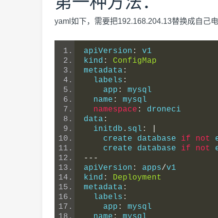
第一种方法：
yaml如下，需要把192.168.204.13替换成自己
apiVersion
:
 v1
kind
:
ConfigMap
metadata
:
  labels
:
    app
:
 mysql
  name
:
 mysql
namespace
:
 droneci
data
:
  initdb
.
sql
:
|
    create database 
if
not
 
    create database 
if
not
 
---
apiVersion
:
 apps
/
v1
kind
:
Deployment
metadata
:
  labels
:
    app
:
 mysql
  name
:
 mysql