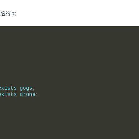
电脑的ip：
exists gogs
;
exists drone
;