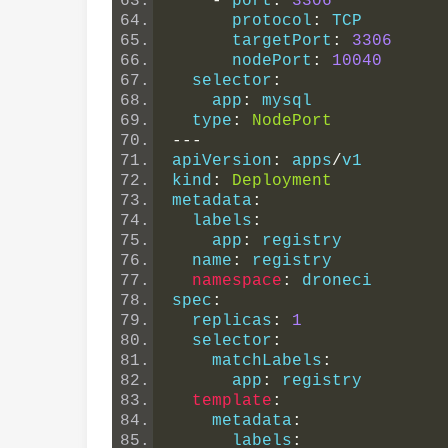
-
 port
:
3306
      protocol
:
 TCP
      targetPort
:
3306
      nodePort
:
10040
  selector
:
    app
:
 mysql
  type
:
NodePort
---
apiVersion
:
 apps
/
v1
kind
:
Deployment
metadata
:
  labels
:
    app
:
 registry
  name
:
 registry
namespace
:
 droneci
spec
:
  replicas
:
1
  selector
:
    matchLabels
:
      app
:
 registry
template
:
    metadata
:
      labels
: