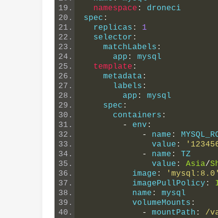
namespace
:
 droneci
spec
:
  replicas
:
1
  selector
:
    matchLabels
:
      app
:
 mysql
template
:
    metadata
:
      labels
:
        app
:
 mysql
    spec
:
      containers
:
-
 env
:
-
 name
:
 MYSQL_R
              value
:
'12345
-
 name
:
 TZ
              value
:
Asia
/
S
          image
:
'mysql:8.0
          imagePullPolicy
:
          name
:
 mysql
          volumeMounts
:
-
 mountPath
:
/v