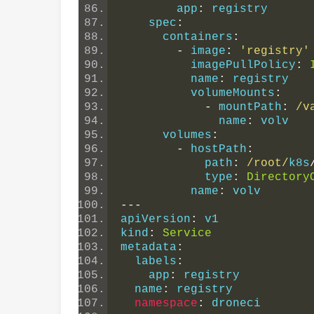
        app
:
 registry
    spec
:
      containers
:
-
 image
:
'registry'
          imagePullPolicy
:
          name
:
 registry
          volumeMounts
:
-
 mountPath
:
/v
              name
:
 volv
      volumes
:
-
 hostPath
:
            path
:
/root/
k8s
            type
:
Directory
          name
:
 volv
---
apiVersion
:
 v1
kind
:
Service
metadata
:
  labels
:
    app
:
 registry
  name
:
 registry
namespace
:
 droneci