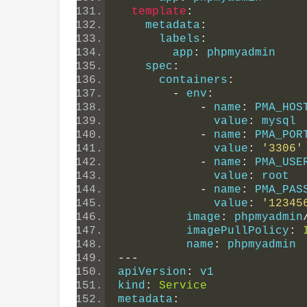
template
:
    metadata
:
      labels
:
        app
:
 phpmyadmin
    spec
:
      containers
:
-
 env
:
-
 name
:
 PMA_HOS
              value
:
 mysql
-
 name
:
 PMA_POR
              value
:
'3306'
-
 name
:
 PMA_USE
              value
:
 root
-
 name
:
 PMA_PAS
              value
:
'12345
          image
:
 phpmyadmin
          imagePullPolicy
:
          name
:
 phpmyadmin
---
apiVersion
:
 v1
kind
:
Service
metadata
: