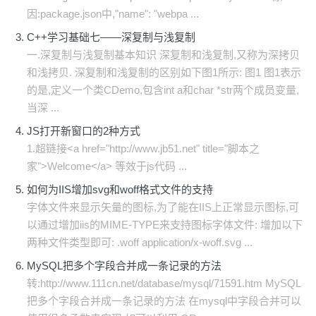
因:package.json中,"name": "webpa ...
C++学习基础七——深复制与浅复制
一.深复制与浅复制基本知识 深复制和浅复制,又称为深拷贝
和浅拷贝. 深复制和浅复制的区别如下图1所示: 图1 图1表示
的是,定义一个类CDemo,包含int a和char *str两个成员变量,
当深 ...
JS打开新窗口的2种方式
1.超链接<a href="http://www.jb51.net" title="脚本之
家">Welcome</a> 等效于js代码 ...
如何为IIS增加svg和woff格式文件的支持
字体文件来显示矢量的图标,为了能在IIS上正常显示图标,可
以通过增加iis的MIME-TYPE来支持图标字体文件: 增加以下
两种文件类型即可: .woff application/x-woff.svg ...
MySQL把多个字段合并成一条记录的方法
转:http://www.111cn.net/database/mysql/71591.htm MySQL
把多个字段合并成一条记录的方法 在mysql中字段合并可以