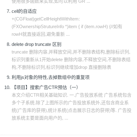
使用很多函数来实现,如可以利用 GR ...
cell的自适应
+(CGFloat)getCellHeightWithItem:
(FXOwnershipStrutureInfo *)item { if (item.rowH) {//如有
rowH就直接返回,避免重新 ...
delete drop truncate 区别
truncate 删除内容,并释放空间,并不删除表结构,删除标识列,
标识列重新从1开始delete 删除内容,不释放空间,不删除表结
构,不删除标识列,标识列继续增加drop 直接删除表
利用js对象的特性,去掉数组中的重复项
【项目】搜索广告CTR预估（一）
本文介绍CTR相关基础知识. 一.广告投放系统 广告系统包含
多个子系统.除了上图所示的广告投放系统外,还包含商业系
统(广告库的获得),统计系统(点击展示日志的获得)等. 广告投
放系统主要是面向用户的, ...