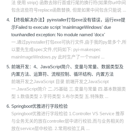
法 使用 strip() 函数去除行首或行尾的换行符(如果你url中间
包含这些符号replace函数替换, 但是如果中间包含只能说 ...
【终极解决办法】pyinstaller打包exe没有错误，运行exe提
示Failed to execute script 'mainlmageWindows' due
tounhandled exception: No module named 'docx'
一.通过pyinstaller打包exe可执行文件,由于我的py是多个,所
以要先生成spec文件,代码如下: pyi-makespec
mainImageWindows.py 此时生产了一个mainI ...
前端开发：4、JavaScript简介、变量与常量、数据类型及
内置方法、运算符、流程控制、循环结构、内置方法
前端开发之JavaScript 目录 前端开发之JavaScript
一.JavaScript简介 二.JS基础 三.变量与常量 四.基本数据类
型 1.数值类型 2.字符类型 3.布尔类型 五.特殊数 ...
Springboot优雅进行字段检验
Springboot优雅进行字段检验 1.Controller VS Service 推荐
与业务无关的放在controller层中进行校验,而与业务相关的
放在service层中校验. 2.常用校验工具 ...