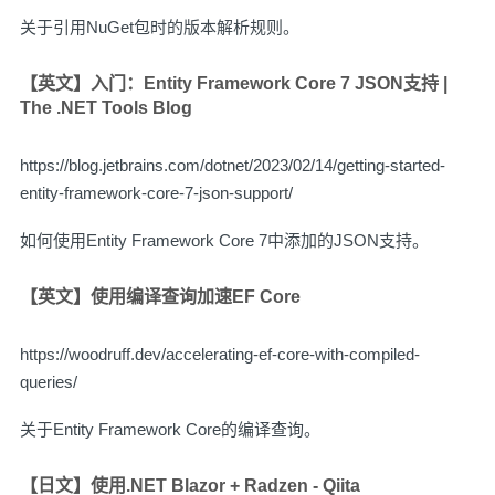
关于引用NuGet包时的版本解析规则。
【英文】入门：Entity Framework Core 7 JSON支持 |
The .NET Tools Blog
https://blog.jetbrains.com/dotnet/2023/02/14/getting-started-
entity-framework-core-7-json-support/
如何使用Entity Framework Core 7中添加的JSON支持。
【英文】使用编译查询加速EF Core
https://woodruff.dev/accelerating-ef-core-with-compiled-
queries/
关于Entity Framework Core的编译查询。
【日文】使用.NET Blazor + Radzen - Qiita