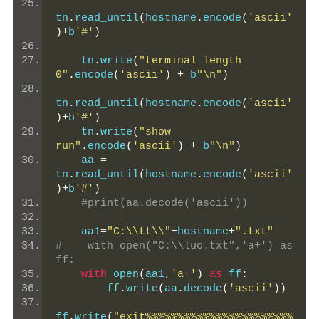
tn
.
read_until
(
hostname
.
encode
(
'ascii'
)+
b
'#'
)
    tn
.
write
(
"terminal length 
0"
.
encode
(
'ascii'
)
+
 b
"\n"
)
tn
.
read_until
(
hostname
.
encode
(
'ascii'
)+
b
'#'
)
    tn
.
write
(
"show 
run"
.
encode
(
'ascii'
)
+
 b
"\n"
)
    aa 
=
tn
.
read_until
(
hostname
.
encode
(
'ascii'
)+
b
'#'
)
#print(aa.decode('ascii'))
    aa1
=
"C:\\tt\\"
+
hostname
+
".txt"
#    with open("C:\\luo.txt",'a+') as 
ff:
with
 open
(
aa1
,
'a+'
)
as
 ff
:
        ff
.
write
(
aa
.
decode
(
'ascii'
))
ff
.
write
(
"exit%%%%%%%%%%%%%%%%%%%%%%%