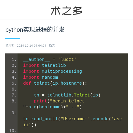
python实现进程的并发
猫儿爹
2024-10-14 07:04:24
原文
__author__ 
=
'luozt'
import
 telnetlib
import
 multiprocessing
import
 random
def
 telnet
(
ip
,
hostname
):
    tn 
=
 telnetlib
.
Telnet
(
ip
)
print
(
"begin telnet 
"
+
str
(
hostname
)+
"..."
)
tn
.
read_until
(
"Username:"
.
encode
(
'asc
ii'
))