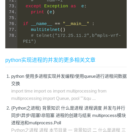
#     num+=1
except
Exception
as
  e
:
print
(
e
)
if
 __name__ 
==
"__main__"
:
   multitelnet
()
# telnet("172.25.11.2",b"mpls-vrf-
PE1")
python实现进程的并发的更多相关文章
python 使用多进程实现并发编程/使用queue进行进程间数据
交换
import time import os import multiprocessing from
multiprocessing import Queue, pool ""&qu ...
{Python之进程} 背景知识 什么是进程 进程调度 并发与并行
同步\异步\阻塞\非阻塞 进程的创建与结束 multiprocess模块
进程池和mutiprocess.Poll
Python之进程 进程 本节目录 一 背景知识 二 什么是进程 三