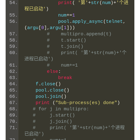
print
(
'第'
+
str
(
num
)+
'个进
程已启动'
)
            num
+=
1
            pool
.
apply_async
(
telnet
,
(
argu
[
0
],
argu
[
1
]))
#    multipro.append(t)
#    t.start()
#    t.join()
#    print( '第'+str(num)+'个
进程已启动')
#    num+=1
else
:
break
    f
.
close
()
    pool
.
close
()
    pool
.
join
()
print
(
"Sub-process(es) done"
)
# for j in multipro:
#     j.start()
#     j.join()
#     print( '第'+str(num)+'个进程
已启动')