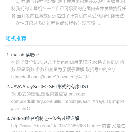
一.进程池与线程池介绍 池子使用来限制并发的任务数目,限
制我们的计算机在一个自己可承受的范围内去并发地执行任
务 当并发的任务数远远超过了计算机的承受能力时,即无法
一次性开启过多的进程数或线程数时就应该 ...
随机推荐
matlab 读取nc
在这里做个记录,这几个是matlab用来读取.nc格式数据的函
数.只是函数,参数和变量为了便于理解,取括号中的名字.
fid=netcdf.open('fname','nowriter');%打开 ...
JAVA ArraySet<E> SET形式的有序LIST
Set形式的数组,数组内容重复 package
com.sicdt.library.core.utils; import java.util.ArrayList; import
java.util.C ...
Android签名机制之---签名过程详解
http://www.2cto.com/kf/201512/455388.html 一.前言 又是过