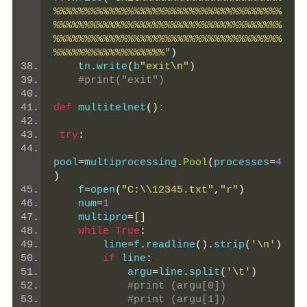
%%%%%%%%%%%%%%%%%%%%%%%%%%%%%%%%%%%%%
%%%%%%%%%%%%%%%%%%%%%%%%%%%%%%%%%%%%%
%%%%%%%%%%%%%%%%%%%%%%%%%%%%%%%%%%%%%
%%%%%%%%%%%%%%%%%%"
)
    tn
.
write
(
b
"exit\n"
)
#print("exit")
def
 multitelnet
():
try
:
pool
=
multiprocessing
.
Pool
(
processes
=
4
)
    f
=
open
(
"C:\\12345.txt"
,
"r"
)
    num
=
1
    multipro
=[]
while
True
:
        line
=
f
.
readline
().
strip
(
'\n'
)
if
 line
:
            argu
=
line
.
split
(
'\t'
)
#print (argu[0])
#print (argu[1])