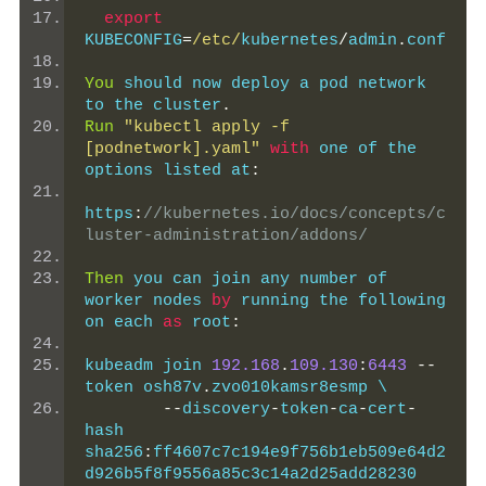
export
KUBECONFIG
=
/etc/
kubernetes
/
admin
.
conf
You
 should now deploy a pod network 
to the cluster
.
Run
"kubectl apply -f 
[podnetwork].yaml"
with
 one of the 
options listed at
:
https
:
//kubernetes.io/docs/concepts/c
luster-administration/addons/
Then
 you can join any number of 
worker nodes 
by
 running the following 
on each 
as
 root
:
kubeadm join 
192.168
.
109.130
:
6443
--
token osh87v
.
zvo010kamsr8esmp \
--
discovery
-
token
-
ca
-
cert
-
hash 
sha256
:
ff4607c7c194e9f756b1eb509e64d2
d926b5f8f9556a85c3c14a2d25add28230