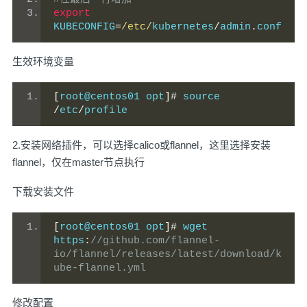
export
KUBECONFIG
=
/etc/
kubernetes
/
admin
.
conf
生效环境变量
[
root@centos01 opt
]#
 source 
/
etc
/
profile
2.安装网络插件，可以选择calico或flannel，这里选择安装
flannel，仅在master节点执行
下载安装文件
[
root@centos01 opt
]#
 wget 
https
:
//github.com/flannel-
io/flannel/releases/latest/download/k
ube-flannel.yml
修改配置