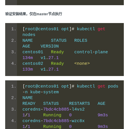
验证安装结果，仅在master节点执行
[
root@centos01 opt
]#
 kubectl 
get
nodes
NAME       STATUS   ROLES           
AGE    VERSION
centos01   
Ready
    control
-
plane   
134m
   v1
.
27.1
centos02   
Ready
<none>
133m
   v1
.
27.1
[
root@centos01 opt
]#
 kubectl 
get
 pods 
-
n kube
-
system
NAME                               
READY   STATUS    RESTARTS   AGE
coredns
-
7bdc4cb885
-
l4vs2           
1
/
1
Running
0
9m3s
coredns
-
7bdc4cb885
-
wzc8x           
1
/
1
Running
0
9m3s