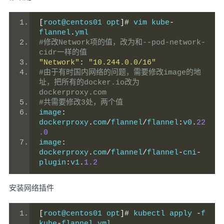
[
root@centos01 opt
]#
 vim kube
-
flannel
.
yml
#修改Network项的值，改为和--pod-network-
cidr一样的值
"Network"
:
"10.244.0.0/16"
#由于有时国内网络的问题，需要修改image的地
址，把所有的docker.io改为
dockerproxy.com
#共需要修改3处，两个值
image
:
dockerproxy
.
com
/
flannel
/
flannel
:
v0
.
22
.0
image
:
dockerproxy
.
com
/
flannel
/
flannel
-
cni
-
plugin
:
v1
.
1.2
安装网络插件
[
root@centos01 opt
]#
 kubectl apply 
-
f 
kube
-
flannel
.
yml