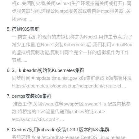
机): .关闭防火墙,关闭selinux(生产环境按需关闭或打开) .同
步服务器时间,选择公网ntpd服务器或者自建ntpd服务器 .关
闭swap ...
搭建K8S集群
一.前言 我们将现有的虚拟机称之为Node1,用作主节点.为了
减少工作量,在Node1安装Kubernetes后,我们利用VirtualBox
的虚拟机复制功能,复制出两个完全一样的虚拟机作为工作
节点. ...
3、kubeadm初始化Kubernetes集群
同步时间 # ntpdate time.nist.gov k8s集群组成 k8s部署环境
https://kubernetes.io/docs/setup/independent/create-cl ...
centos安装k8s集群
准备工作 关闭swap,注释swap分区 swapoff -a 配置内核参
数,将桥接的IPv4流量传递到iptables的链 cat >
/etc/sysctl.d/k8s.conf < ...
Centos7使用kubeadm安装1.23.1版本的k8s集群
系统环境 #cat /etc/redhat-release CentOS Linux release