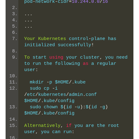
pod
-
network
-
cidr
=
10.244
.
0.0
/
16
...
...
...
Your
Kubernetes
 control
-
plane has 
initialized successfully
!
To
 start 
using
 your cluster
,
 you need 
to run the following 
as
 a regular 
user
:
  mkdir 
-
p $HOME
/.
kube
  sudo cp 
-
i 
/
etc
/
kubernetes
/
admin
.
conf 
$HOME
/.
kube
/
config
  sudo chown $
(
id 
-
u
):
$
(
id 
-
g
)
$HOME
/.
kube
/
config
Alternatively
,
if
 you are the root 
user
,
 you can run
: