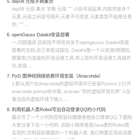
day08 元组字典集合
day08 元组 集合 字典 元组 """ 小括号括起来,内部存放多个
元素,元组之间逗号隔开,元素不可改变,元素类型不能是任意
的, """ ...
openGauss Datakit安装部署
一.问题描述:目前找不到任何关于opengauuss Datakit安装
部署的文档,自己来尝试踩坑. DataKit是一个以资源(物理机,
数据库)为底座的开发运维工具,将上层的开发运维工具插件
化,各插 ...
PyG 图神经网络依赖环境安装（Anaconda）
1.默认用户在Anaconda的虚拟环境中已安装Pytorch 2.打开
anaconda prompt命令窗, activate "你的虚拟环境名称" 3.在
激活后的虚拟环境下输入 ...
利用机器人类Robot写出自动登录QQ的小代码
最近写了一个小代码控制鼠标键盘使他自己登录QQ,下面给
大家分享下这一小代码. 这段小程序是用Java里的Robot类
实现的,控制鼠标键盘的一个机器人类. 我们想要实现自动登