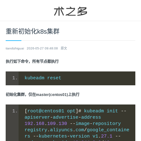
重新初始化k8s集群
tiandizhiguai
2026-05-27 09:48:08
原文
执行如下命令，所有节点都执行
kubeadm reset
初始化集群，仅在master(centos01)上执行
[
root@centos01 opt
]#
 kubeadm init 
--
apiserver
-
advertise
-
address 
192.168
.
109.130
--
image
-
repository 
registry
.
aliyuncs
.
com
/
google_containe
rs 
--
kubernetes
-
version v1
.
27.1
--