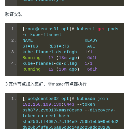
验证安装
[
root@centos01 opt
]#
 kubectl 
get
 pods 
-
n kube
-
flannel
NAME                    READY   
STATUS    RESTARTS       AGE
kube
-
flannel
-
ds
-
dfngh   
1
/
1
Running
17
(
13m
 ago
)
6d1h
kube
-
flannel
-
ds
-
qll8g   
1
/
1
Running
12
(
13m
 ago
)
6d1h
3.其他节点加入集群，非master节点都执行
[
root@centos02 opt
]#
 kubeadm join 
192.168
.
109.130
:
6443
--
token 
osh87v
.
zvo010kamsr8esmp 
--
discovery
-
token
-
ca
-
cert
-
hash 
sha256
:
ff4607c7c194e9f756b1eb509e64d2
d926b5f8f9556a85c3c14a2d25add28230