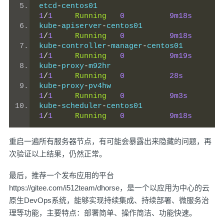
etcd
-
centos01                      
1
/
1
Running
0
9m18s
kube
-
apiserver
-
centos01            
1
/
1
Running
0
9m18s
kube
-
controller
-
manager
-
centos01   
1
/
1
Running
0
9m19s
kube
-
proxy
-
m92hr                   
1
/
1
Running
0
28s
kube
-
proxy
-
pv4hw                   
1
/
1
Running
0
9m3s
kube
-
scheduler
-
centos01            
1
/
1
Running
0
9m18s
重启一遍所有服务器节点，有可能会暴露出来隐藏的问题，再
次验证以上结果，仍然正常。
最后，推荐一个发布应用的平台
https://gitee.com/i512team/dhorse
，是一个以应用为中心的云
原生DevOps系统，能够实现持续集成、持续部署、微服务治
理等功能，主要特点：部署简单、操作简洁、功能快速。