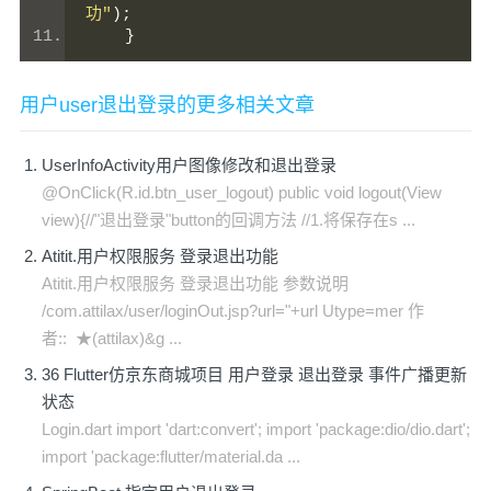
功"
);
}
用户user退出登录的更多相关文章
UserInfoActivity用户图像修改和退出登录
@OnClick(R.id.btn_user_logout) public void logout(View
view){//"退出登录"button的回调方法 //1.将保存在s ...
Atitit.用户权限服务 登录退出功能
Atitit.用户权限服务 登录退出功能 参数说明
/com.attilax/user/loginOut.jsp?url="+url Utype=mer 作
者:: ★(attilax)&g ...
36 Flutter仿京东商城项目 用户登录 退出登录 事件广播更新
状态
Login.dart import 'dart:convert'; import 'package:dio/dio.dart';
import 'package:flutter/material.da ...