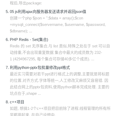
程后,导出package:
05 js利用ajax向服务器发送请求并返回json值
创建一个php $json = '';$data = array();$con
=mysqli_connect($servername, $username, $password,
$dbname); ...
PHP Redis - Set(集合)
Redis 的 set 无序集合,与 list 类似,特殊之处在于 set 可以自
动排重,不会出现重复数据 集合中最大的成员数为 232-
1 (4294967295, 每个集合可存储40多亿个成员). ...
利用python-pptx包批量修改ppt格式
最近实习需要对若干ppt进行格式上的调整,主要就是将标题
的位置.对齐方式.字体等统一,人工修改又麻烦又容易错. 因
此结合网上的pptx包资料,使用python脚本完成处理. 主要的
坑点在于,shape ...
c++项目
如题, 想搞1-2个c++项目把目前除了进程.线程管理的所有所
学都用起来. 在自己设想中.