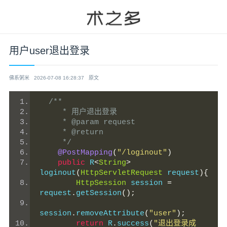
用户user退出登录
佛系粥米
2026-07-08 16:28:37
原文
/**
     * 用户退出登录
     * @param request
     * @return
     */
@PostMapping
(
"/loginout"
)
public
 R
<
String
>
loginout
(
HttpServletRequest
 request
){
HttpSession
 session 
=
request
.
getSession
();
session
.
removeAttribute
(
"user"
);
return
 R
.
success
(
"退出登录成