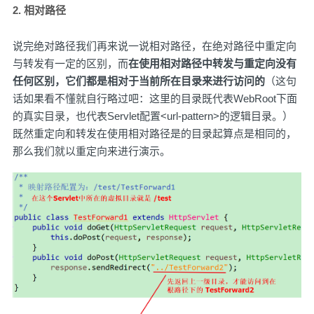
2. 相对路径
说完绝对路径我们再来说一说相对路径，在绝对路径中重定向
与转发有一定的区别，而
在使用相对路径中转发与重定向没有
任何区别，它们都是相对于当前所在目录来进行访问的
（这句
话如果看不懂就自行略过吧：这里的目录既代表WebRoot下面
的真实目录，也代表Servlet配置<url-pattern>的逻辑目录。）
既然重定向和转发在使用相对路径是的目录起算点是相同的，
那么我们就以重定向来进行演示。