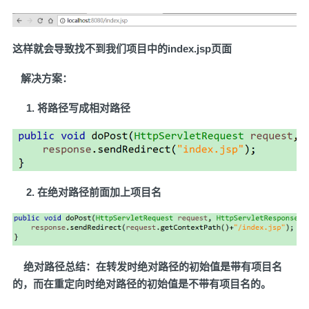
这样就会导致找不到我们项目中的index.jsp页面
解决方案：
1. 将路径写成相对路径
2. 在绝对路径前面加上项目名
绝对路径总结：在转发时绝对路径的初始值是带有项目名
的，而在重定向时绝对路径的初始值是不带有项目名的。