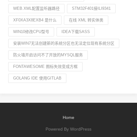
WEB.XML配置监听器路径
STM32F401接ILI9341
XF0XA3X8EXB4 是什么
在线 XML 转实体类
WIN10修改CPU型号
IDEA下载SASS
安装WIN7无法创建新的系统分区也无法定位现有系统分区
防火墙开启访问不了开放的MYSQL服务
FONTAWESOME 图标失效变成方框
GOLANG IDE 使用GITLAB
Home
Powered By WordPress