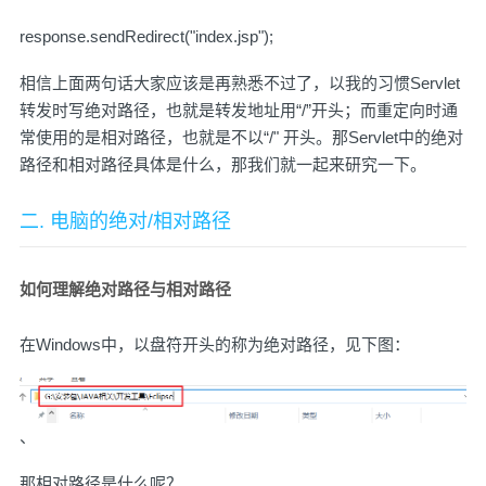
response.sendRedirect("index.jsp");
相信上面两句话大家应该是再熟悉不过了，以我的习惯Servlet
转发时写绝对路径，也就是转发地址用“/”开头；而重定向时通
常使用的是相对路径，也就是不以“/" 开头。那Servlet中的绝对
路径和相对路径具体是什么，那我们就一起来研究一下。
二. 电脑的绝对/相对路径
如何理解绝对路径与相对路径
在Windows中，以盘符开头的称为绝对路径，见下图：
、
那相对路径是什么呢？