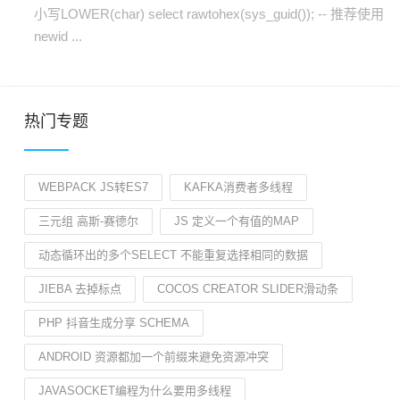
小写LOWER(char) select rawtohex(sys_guid()); -- 推荐使用
newid ...
热门专题
WEBPACK JS转ES7
KAFKA消费者多线程
三元组 高斯-赛德尔
JS 定义一个有值的MAP
动态循环出的多个SELECT 不能重复选择相同的数据
JIEBA 去掉标点
COCOS CREATOR SLIDER滑动条
PHP 抖音生成分享 SCHEMA
ANDROID 资源都加一个前缀来避免资源冲突
JAVASOCKET编程为什么要用多线程