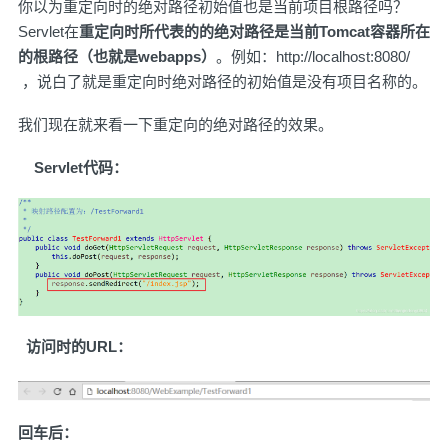
你以为重定向时的绝对路径初始值也是当前项目根路径吗？
Servlet在
重定向时
所代表的的绝对路径是当前Tomcat容器所在
的根路径（也就是webapps）
。例如：http://localhost:8080/
，说白了就是重定向时绝对路径的初始值是没有项目名称的。
我们现在就来看一下重定向的绝对路径的效果。
Servlet代码：
访问时的URL：
回车后：