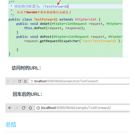
访问时的URL：
回车后的URL：
总结