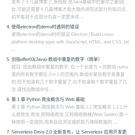
发布了十几篇博客了,多线程 是Java基础中的重中之重!因
此,可能还需要十几篇博客才能大致的讲完这部分的知识点,
初学者对于这部分内容一定要多花 ...
使用electron的demo时遇到的错误
使用electron的demo时的错误 Electron | Build cross-
platform desktop apps with JavaScript, HTML, and CSS. (el
...
剑指offer03(Java)-数组中重复的数字（简单）
题目: 找出数组中重复的数字. 在一个长度为 n 的数组 nums
里的所有数字都在 0-n-1 的范围内.数组中某些数字是重复
的,但不知道有几个数字重复了,也不知道每个数字重复了几
次.请找出数组中任 ...
第 1 章 Python 爬虫概念与 Web 基础
第 1 章 Python 爬虫概念与 Web 基础 1.1 爬虫概念 1.1.1 什
么是爬虫 爬虫,即网络爬虫,又称网络蜘蛛(Web Spider),是一
种按照一定规则,用来自动浏览或抓取万维网数据的 ...
Serverless Devs 2.0 全新发布，让 Serverless 应用开发更