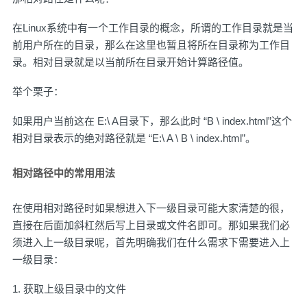
在Linux系统中有一个工作目录的概念，所谓的工作目录就是当
前用户所在的目录，那么在这里也暂且将所在目录称为工作目
录。相对目录就是以当前所在目录开始计算路径值。
举个栗子：
如果用户当前这在 E:\ A目录下，那么此时 “B \ index.html”这个
相对目录表示的绝对路径就是 “E:\ A \ B \ index.html”。
相对路径中的常用用法
在使用相对路径时如果想进入下一级目录可能大家清楚的很，
直接在后面加斜杠然后写上目录或文件名即可。那如果我们必
须进入上一级目录呢，首先明确我们在什么需求下需要进入上
一级目录：
1. 获取上级目录中的文件