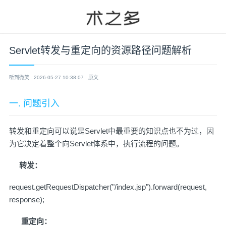
Servlet转发与重定向的资源路径问题解析
听到微笑
2026-05-27 10:38:07
原文
一. 问题引入
转发和重定向可以说是Servlet中最重要的知识点也不为过，因
为它决定着整个向Servlet体系中，执行流程的问题。
转发：
request.getRequestDispatcher("/index.jsp").forward(request,
response);
重定向：