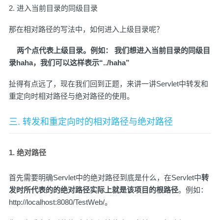
2. 进入当前目录的同级目录
那在相对路径的写法中，如何进入上级目录呢？
两个点代表上级目录。例如： 我们想进入当前目录的同级目
录haha，我们可以这样表示“../haha”
扯得有点远了，现在我们回到正题，来讲一讲Servlet中转发和
重定向时相对路径与绝对路径的使用。
三. 转发和重定向时的相对路径与绝对路径
1. 绝对路径
首先需要明确Servlet中的绝对路径到底是什么，在Servlet中
转
发时
所代表的的绝对路径实际上就是该项目的根路径
。例如：
http://localhost:8080/TestWeb/。