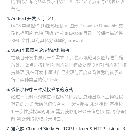
的"阶段",dp的状态表示中,第一维通常是节点编号(代表以该
节点 ...
Android 开发入门（4）
0x06 中级控件 (1)图形绘制 a. 图形 Drawable Drawable 类
型包括图片.色块.画板.背景 drawable 目录一般保存描述性
XML 文件,具有具体分辨率的 drawabl ...
Vue3实现图片滚轮缩放和拖拽
在项目开发中遇到一个需求: 1:用鼠标滚轮可对图片进行缩
放处理 2:点击按钮可对图片进行缩放处理 3:可对图片进行拖
拽处理 我在开发中通过自己实现与百度查看优秀的铁子进
行了两种类型的使用 <te ...
微信小程序三种授权登录的方式
经过一段时间对微信小程序的研发后 总结出以下三种授权
登录的方式,我给他们命名为'一次性授权''永久授权''不授权'
1.一次性授权常规写法,需要获取用户公开信息(头像,昵称等)
时,判断调取授权登录接口 ...
第六課-Channel Study For TCP Listener & HTTP Listener &