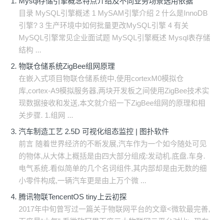
Mysql存储引擎概念特点介绍及不同业务场景选用依据
目录 MySQL引擎概述 1 MySAM引擎介绍 2 什么是InnoDB
引擎? 3 生产环境中如何批量更改MySQL引擎 4 有关
MySQL引擎常见企业面试题 MySQL引擎概述 Mysql表存储
结构 ...
物联仓储系统ZigBee组网原理
在嵌入式项目物联仓储系统中,使用cortexM0模拟仓
库,cortex-A9模拟服务器,两块开发板之间使用ZigBee技术实
现数据接收和发送,本文就介绍一下ZigBee组网的原理和相
关步骤. 1.组网 ...
汽车制造工艺 2.5D 可视化组态监控 | 图扑软件
前言 随着世界经济的不断发展,汽车作为一个如今随处可见
的物体,从大体上概括是由四大部分组成:发动机.底盘.车身.
电气系统.看似简单的几个名词组件,其内部却是由无数的细
小零件构成,一辆汽车更是由上万个微 ...
腾讯物联TencentOS tiny上云初探
2017年中旬曾写过一篇关于物联网平台的文章<微软最完善,