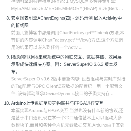
存储引擎的独特特点的描述: 1.MySQL有多种存储引擎:
MyISAM.InnoDB.MERGE.MEMORY(HEAP).BDB(Berk ...
安卓图表引擎AChartEngine(四) - 源码示例 嵌入Acitivity中
的折线图
前面几篇博客中都是调用ChartFactory.get***Intent()方法,本
节讲的内容调用ChartFactory.get***View()方法,这个方法调
用的结果可以嵌入到任何一个Activ ...
[视频]物联网&集成系统中的物联交互、数据存储、效果展
示形成快速解决方案。附：ServerSuperIO 3.6.2 版本发
布。
ServerSuperIO v3.6.2版本更新内容: 设备驱动与实时库对接
的Tag配置与OPC Client读取数据的配置统一用一个配置文
件. 设备驱动继承DeviceDynamic接口的子类支持存 ...
Arduino上传数据至贝壳物联并与FPGA进行交互
本篇实现Arduino与FPGA交互,当然也没有什么新的协议,还
是基于串口通讯,现在学一个串口通信基本上可以驱动大多
数模块了,而且和各种单片机无缝数据交互,Arduino由于其强