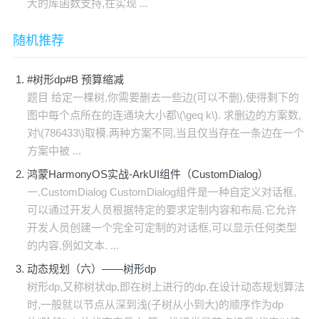
大的库函数支持,在实现 ...
随机推荐
#树形dp#B 预算缩减
题目 给定一棵树,你需要删去一些边(可以不删),使得剩下的
图中每个点所在的连通块大小都\(\geq k\). 求删边的方案数,
对\(786433\)取模.两种方案不同,当且仅当存在一条边在一个
方案中被 ...
鸿蒙HarmonyOS实战-ArkUI组件（CustomDialog）
一.CustomDialog CustomDialog组件是一种自定义对话框,
可以通过开发人员根据特定的要求定制内容和布局.它允许
开发人员创建一个完全可定制的对话框,可以显示任何类型
的内容,例如文本. ...
动态规划（六）——树形dp
树形dp,又称树状dp,即在树上进行的dp,在设计动态规划算法
时,一般就以节点从深到浅(子树从小到大)的顺序作为dp