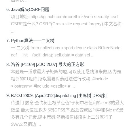
Java解决CSRF问题
项目地址: https://github.com/morethink/web-security-csrf
CSRF是什么? CSRF(Cross-site request forgery),中文名称:
...
Python算法——二叉树
一.二叉树 from collections import deque class BiTreeNode:
def __init__(self, data): self.data = data sel ...
洛谷 [P1169] [ZJOI2007] 最大的正方形
本题是一道求最大子矩阵的题,可以使用悬线法来做,因为是
相邻的01矩阵,所以需要对悬线法进行改动. #include
<iostream> #include <cstdio> # ...
BZOJ 2809: [Apio2012]dispatching [主席树 DFS序]
传送门 题意:查询树上根节点值*子树中权值和$\le m$的最大
数量 最大值是多少 求$DFS$序,然后变成区间中和$\le m$最
多有几个元素,建主席树,然后权值线段树上二分就行了
$WA$:又把边 ...