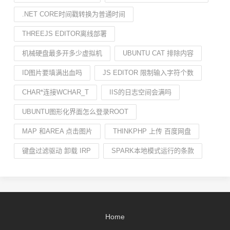
.NET CORE时间戳转换为普通时间
THREEJS EDITOR离线部署
机械硬盘最多开多少虚拟机
UBUNTU CAT 排除内容
ID图片要填满出血吗
JS EDITOR 限制输入字符个数
CHAR*连接WCHAR_T
IIS的日志空间会满吗
UBUNTU图形化界面怎么登录ROOT
MAP 和AREA 点击图片
THINKPHP 上传 百度网盘
键盘过滤驱动 卸载 IRP
SPARK本地模式运行的条款
Home