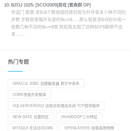
BZOJ 1025: [SCOI2009]游戏 [置换群 DP]
传送门 题意:求$n$个数组成的排列变为升序有多少种不同的
步数 步数就是循环长度的$lcm$..... 那么就是求$n$划分成一
些数几种不同的$lcm$咯 然后我太弱了这种$DP$都想不出
来.... ...
热门专题
ORACLE JDBC 创建触发器 索引中丢失
CORE快速开发框架
SQLSERVER2012 远程主机强迫关闭 TCP提供程序
NEW DATE 设置时区
JAVA的OOP三大特征
MYSQL8 无法访问3306
OPENLAYERS 加载高德地图