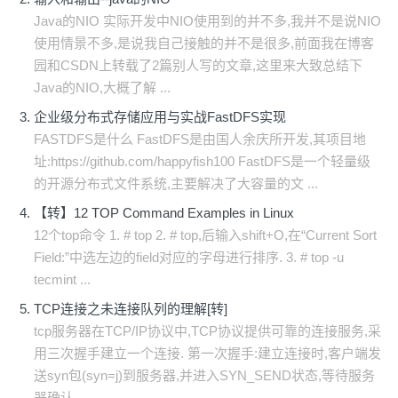
Java的NIO 实际开发中NIO使用到的并不多,我并不是说NIO
使用情景不多,是说我自己接触的并不是很多,前面我在博客
园和CSDN上转载了2篇别人写的文章,这里来大致总结下
Java的NIO,大概了解 ...
企业级分布式存储应用与实战FastDFS实现
FASTDFS是什么 FastDFS是由国人余庆所开发,其项目地
址:https://github.com/happyfish100 FastDFS是一个轻量级
的开源分布式文件系统,主要解决了大容量的文 ...
【转】12 TOP Command Examples in Linux
12个top命令 1. # top 2. # top,后输入shift+O,在“Current Sort
Field:”中选左边的field对应的字母进行排序. 3. # top -u
tecmint ...
TCP连接之未连接队列的理解[转]
tcp服务器在TCP/IP协议中,TCP协议提供可靠的连接服务,采
用三次握手建立一个连接. 第一次握手:建立连接时,客户端发
送syn包(syn=j)到服务器,并进入SYN_SEND状态,等待服务
器确认 ...