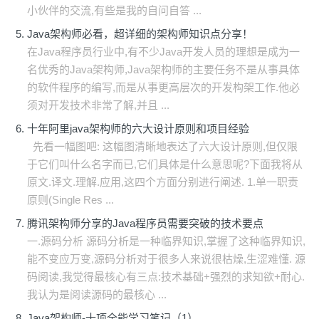
小伙伴的交流,有些是我的自问自答 ...
Java架构师必看，超详细的架构师知识点分享！
在Java程序员行业中,有不少Java开发人员的理想是成为一
名优秀的Java架构师,Java架构师的主要任务不是从事具体
的软件程序的编写,而是从事更高层次的开发构架工作.他必
须对开发技术非常了解,并且 ...
十年阿里java架构师的六大设计原则和项目经验
先看一幅图吧: 这幅图清晰地表达了六大设计原则,但仅限
于它们叫什么名字而已,它们具体是什么意思呢?下面我将从
原文.译文.理解.应用,这四个方面分别进行阐述. 1.单一职责
原则(Single Res ...
腾讯架构师分享的Java程序员需要突破的技术要点
一.源码分析 源码分析是一种临界知识,掌握了这种临界知识,
能不变应万变,源码分析对于很多人来说很枯燥,生涩难懂. 源
码阅读,我觉得最核心有三点:技术基础+强烈的求知欲+耐心.
我认为是阅读源码的最核心 ...
Java架构师-十项全能学习笔记（1）