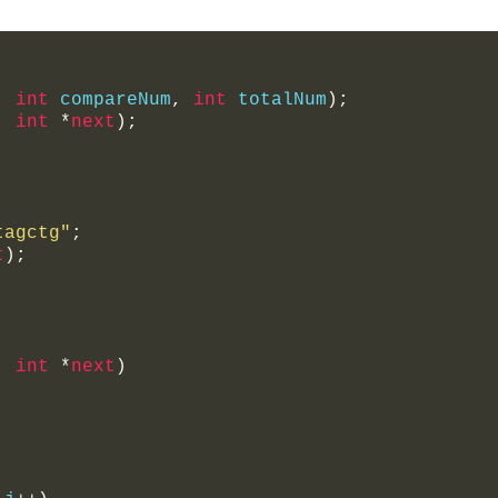
,
int
 compareNum
,
int
 totalNum
);
,
int
*
next
);
tagctg"
;
t
);
,
int
*
next
)