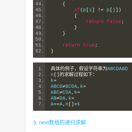
{
if
(
p
[
i
]
!=
 p
[
j
])
{
return
false
;
}
}
return
true
;
}
具体的例子，假设字符串为
ABCDABD
n
[]的求解过程如下：
k
=
ABCD
≠
BCDA
,
k
=
ABC
≠
CDA
,
k
=
AB
≠
DA
,
k
=
A
==
A
,
n
[]=
k
3. next数组的递归求解