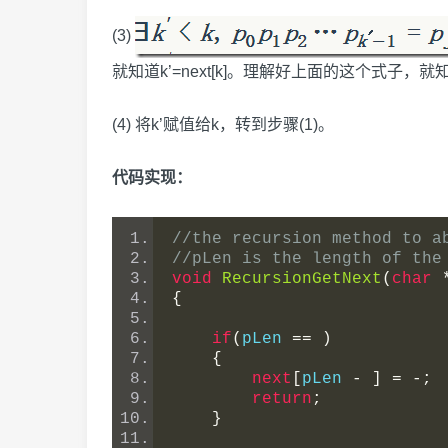
(3)
就知道k’=next[k]。理解好上面的这个式子，
(4) 将k’赋值给k，转到步骤(1)。
代码实现：
//the recursion method to a
//pLen is the length of the
void
RecursionGetNext
(
char
{
if
(
pLen 
==
)
{
next
[
pLen 
-
]
=
-;
return
;
}