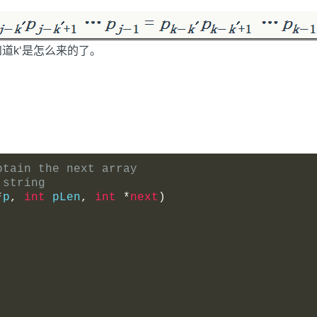
就知道k‘是怎么来的了。
btain the next array
 string
*
p
,
int
 pLen
,
int
*
next
)