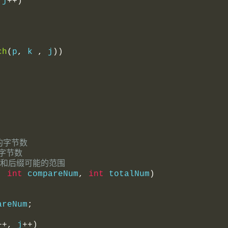
 j
++)
ch
(
p
,
 k 
,
 j
))
较的字节数
的字节数
缀和后缀可能的范围
,
int
 compareNum
,
int
 totalNum
)
areNum
;
++,
 j
++)