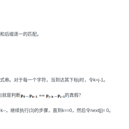
和后缀逐一的匹配。
式串。对于每一个字符，当到达其下标j时，令k=j-1。
也就是判断
的真假？
k--，继续执行(3)的步骤，直到k==0，然后令next[j]= 0。