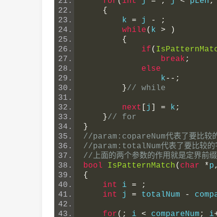
for
(
int
 j 
=
;
 j 
<
 pLen
;
{
        k 
=
 j 
-
;
while
(
k 
>
)
{
if
(
IsPatternMat
break
;
else
                k
--;
}
// while
next
[
j
]
=
 k
;
}
// for
}
//param:copareNum代表了要比
//param:totalNum代表了要比较
//上面的两个参数的作用就是定界前
bool
IsPatternMatch
(
char
*
p
{
int
 i 
=
;
int
 j 
=
 totalNum 
-
 comp
for
(;
 i 
<
 compareNum
;
 i