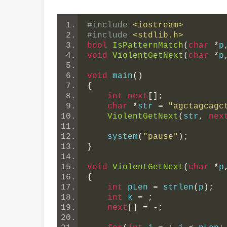
#include
<iostream>
#include
<stdlib.h>
bool
IsPatternMatch
(
char
*
p
void
ViolentGetNext
(
char
*
p
void
 main
()
{
int
next
[];
char
*
str 
=
"agctagcagc
ViolentGetNext
(
str
,
nex
    system
(
"pause"
);
}
void
ViolentGetNext
(
char
*
p
{
int
 pLen 
=
 strlen
(
p
);
int
 k 
=
;
next
[]
=
-;