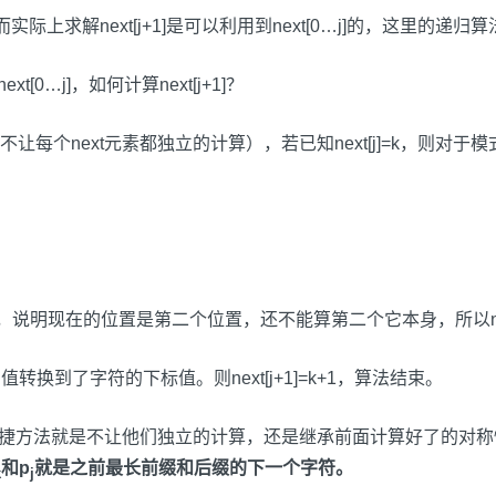
实际上求解next[j+1]是可以利用到next[0…j]的，这里的递
[0…j]，如何计算next[j+1]？
每个next元素都独立的计算），若已知next[j]=k，则对于
-1），说明现在的位置是第二个位置，还不能算第二个它本身，所以nex
的值转换到了字符的下标值。则next[j+1]=k+1，算法结束。
快捷方法就是不让他们独立的计算，还是继承前面计算好了的对称性。
和p
就是之前最长前缀和后缀的下一个字符。
k
j