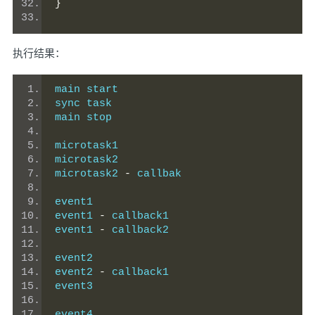
}
执行结果：
main start
sync task
main stop
microtask1
microtask2
microtask2 
-
 callbak
event1
event1 
-
 callback1
event1 
-
 callback2
event2
event2 
-
 callback1
event3
event4