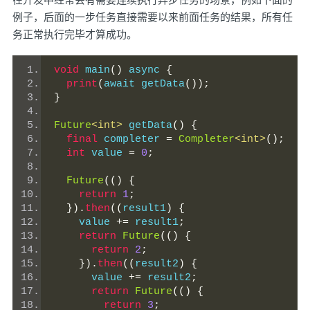
例子，后面的一步任务直接需要以来前面任务的结果，所有任
务正常执行完毕才算成功。
void
 main
()
 async 
{
print
(
await getData
());
}
Future
<int>
 getData
()
{
final
 completer 
=
Completer
<int>
();
int
 value 
=
0
;
Future
(()
{
return
1
;
}).
then
((
result1
)
{
    value 
+=
 result1
;
return
Future
(()
{
return
2
;
}).
then
((
result2
)
{
      value 
+=
 result2
;
return
Future
(()
{
return
3
;