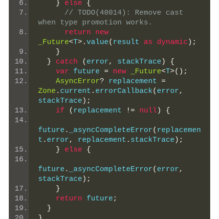
}
else
{
// TODO(40014): Remove cast 
when type promotion works.
return
new
_Future
<
T
>.
value
(
result 
as
dynamic
);
}
}
catch
(
error
,
 stackTrace
)
{
var
 future 
=
new
_Future
<
T
>();
AsyncError
?
 replacement 
=
Zone
.
current
.
errorCallback
(
error
,
stackTrace
);
if
(
replacement 
!=
null
)
{
future
.
_asyncCompleteError
(
replacemen
t
.
error
,
 replacement
.
stackTrace
);
}
else
{
future
.
_asyncCompleteError
(
error
,
stackTrace
);
}
return
 future
;
}
}