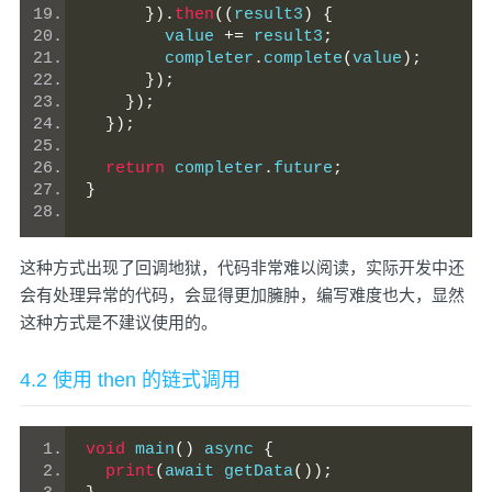
}).
then
((
result3
)
{
        value 
+=
 result3
;
        completer
.
complete
(
value
);
});
});
});
return
 completer
.
future
;
}
这种方式出现了回调地狱，代码非常难以阅读，实际开发中还
会有处理异常的代码，会显得更加臃肿，编写难度也大，显然
这种方式是不建议使用的。
4.2 使用 then 的链式调用
void
 main
()
 async 
{
print
(
await getData
());