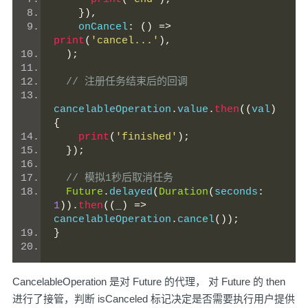
}),
    onCancel
:
()
=>
print
(
'cancel...'
),
);
// 注册任务结束后的回调
cancelableOperation
.
value
.
then
((
val
)
{
print
(
'finished'
);
});
// 模拟1秒后取消任务
Future
.
delayed
(
Duration
(
seconds
:
1
)).
then
((
_
)
=>
cancelableOperation
.
cancel
());
}
CancelableOperation 是对 Future 的代理， 对 Future 的 then
进行了接管，判断 isCanceled 标记决定是否需要执行用户提供