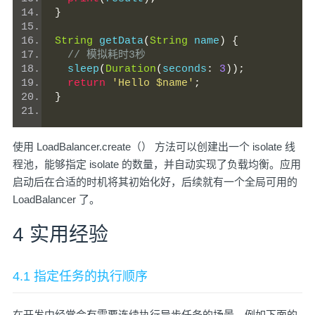
}
String
 getData
(
String
 name
)
{
// 模拟耗时3秒
  sleep
(
Duration
(
seconds
:
3
));
return
'Hello $name'
;
}
使用 LoadBalancer.create（） 方法可以创建出一个 isolate 线
程池，能够指定 isolate 的数量，并自动实现了负载均衡。应用
启动后在合适的时机将其初始化好，后续就有一个全局可用的
LoadBalancer 了。
4 实用经验
4.1 指定任务的执行顺序
在开发中经常会有需要连续执行异步任务的场景，例如下面的