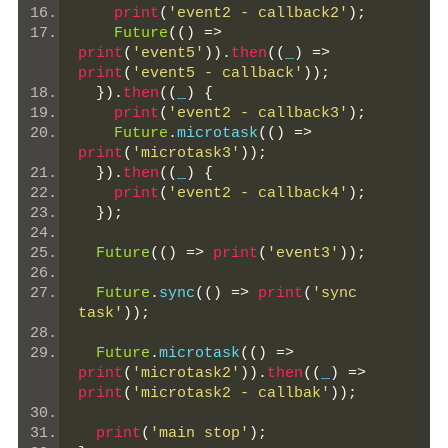
print
(
'event2 - callback2'
);
Future
(()
=>
print
(
'event5'
)).
then
((
_
)
=>
print
(
'event5 - callback'
));
}).
then
((
_
)
{
print
(
'event2 - callback3'
);
Future
.
microtask
(()
=>
print
(
'microtask3'
));
}).
then
((
_
)
{
print
(
'event2 - callback4'
);
});
Future
(()
=>
print
(
'event3'
));
Future
.
sync
(()
=>
print
(
'sync 
task'
));
Future
.
microtask
(()
=>
print
(
'microtask2'
)).
then
((
_
)
=>
print
(
'microtask2 - callbak'
));
print
(
'main stop'
);