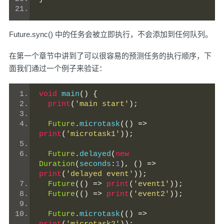
Future.sync() 中的任务会被立即执行，不会添加到任何队列。
在第一个章节中讲到了可以很容易的预测任务的执行顺序，下
面我们通过一个例子来验证：
void
 main
()
{
print
(
'main start'
);
Future
.
microtask
(()
=>
print
(
'microtask1'
));
Future
.
delayed
(
new
Duration
(
seconds
:
1
),
()
=>
print
(
'delayed event'
));
Future
(()
=>
print
(
'event1'
));
Future
(()
=>
print
(
'event2'
));
Future
.
microtask
(()
=>