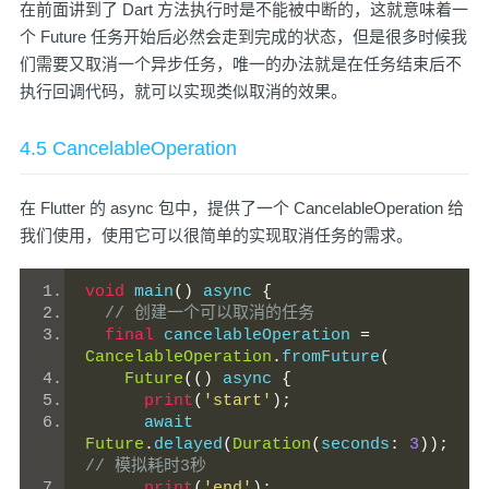
在前面讲到了 Dart 方法执行时是不能被中断的，这就意味着一
个 Future 任务开始后必然会走到完成的状态，但是很多时候我
们需要又取消一个异步任务，唯一的办法就是在任务结束后不
执行回调代码，就可以实现类似取消的效果。
4.5 CancelableOperation
在 Flutter 的 async 包中，提供了一个 CancelableOperation 给
我们使用，使用它可以很简单的实现取消任务的需求。
void
 main
()
 async 
{
// 创建一个可以取消的任务
final
 cancelableOperation 
=
CancelableOperation
.
fromFuture
(
Future
(()
 async 
{
print
(
'start'
);
      await 
Future
.
delayed
(
Duration
(
seconds
:
3
));
// 模拟耗时3秒
print
(
'end'
);