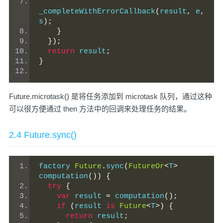
_completeWithErrorCallback
(
result
,
 e
,
s
);
}
});
return
 result
;
}
Future.microtask() 是将任务添加到 microtask 队列，通过这种
可以很方便通过 then 方法中的回调来处理任务的结果。
2.4 Future.sync()
factory 
Future
.
sync
(
FutureOr
<
T
>
computation
())
{
try
{
var
 result 
=
 computation
();
if
(
result 
is
Future
<
T
>)
{
return
 result
;