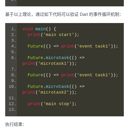
基于以上理论，通过如下代码可以验证 Dart 的事件循环机制：
void
 main
()
{
print
(
'main start'
);
Future
(()
=>
print
(
'event task1'
));
Future
.
microtask
(()
=>
print
(
'microtask1'
));
Future
(()
=>
print
(
'event task1'
));
Future
.
microtask
(()
=>
print
(
'microtask2'
));
print
(
'main stop'
);
执行结果：