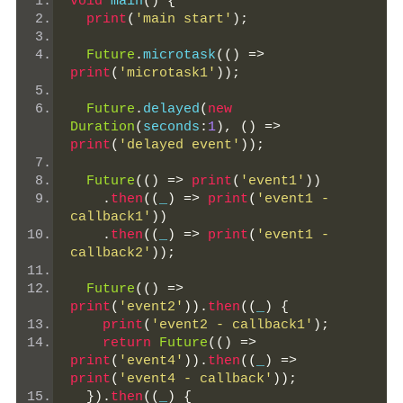
void
 main
()
{
print
(
'main start'
);
Future
.
microtask
(()
=>
print
(
'microtask1'
));
Future
.
delayed
(
new
Duration
(
seconds
:
1
),
()
=>
print
(
'delayed event'
));
Future
(()
=>
print
(
'event1'
))
.
then
((
_
)
=>
print
(
'event1 - 
callback1'
))
.
then
((
_
)
=>
print
(
'event1 - 
callback2'
));
Future
(()
=>
print
(
'event2'
)).
then
((
_
)
{
print
(
'event2 - callback1'
);
return
Future
(()
=>
print
(
'event4'
)).
then
((
_
)
=>
print
(
'event4 - callback'
));
}).
then
((
_
)
{