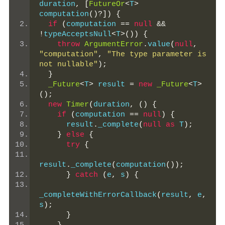
duration
,
[
FutureOr
<
T
>
computation
()?])
{
if
(
computation 
==
null
&&
!
typeAcceptsNull
<
T
>())
{
throw
ArgumentError
.
value
(
null
,
"computation"
,
"The type parameter is 
not nullable"
);
}
_Future
<
T
>
 result 
=
new
_Future
<
T
>
();
new
Timer
(
duration
,
()
{
if
(
computation 
==
null
)
{
      result
.
_complete
(
null
as
 T
);
}
else
{
try
{
result
.
_complete
(
computation
());
}
catch
(
e
,
 s
)
{
_completeWithErrorCallback
(
result
,
 e
,
s
);
}