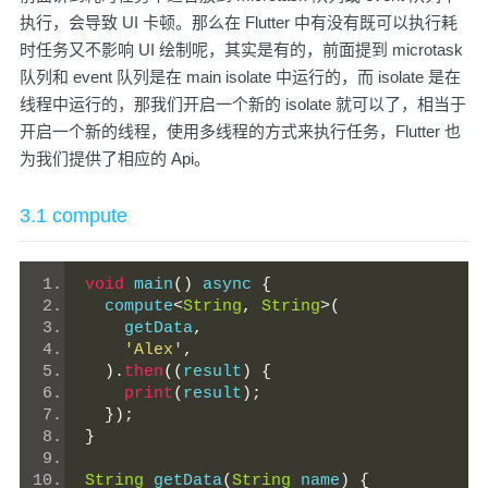
执行，会导致 UI 卡顿。那么在 Flutter 中有没有既可以执行耗
时任务又不影响 UI 绘制呢，其实是有的，前面提到 microtask
队列和 event 队列是在 main isolate 中运行的，而 isolate 是在
线程中运行的，那我们开启一个新的 isolate 就可以了，相当于
开启一个新的线程，使用多线程的方式来执行任务，Flutter 也
为我们提供了相应的 Api。
3.1 compute
void
 main
()
 async 
{
  compute
<
String
,
String
>(
    getData
,
'Alex'
,
).
then
((
result
)
{
print
(
result
);
});
}
String
 getData
(
String
 name
)
{