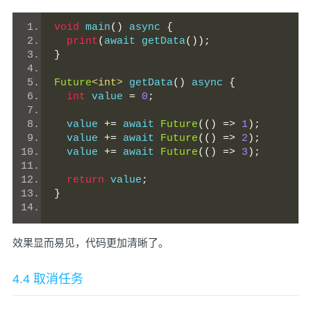
void
 main
()
 async 
{
print
(
await getData
());
}
Future
<int>
 getData
()
 async 
{
int
 value 
=
0
;
  value 
+=
 await 
Future
(()
=>
1
);
  value 
+=
 await 
Future
(()
=>
2
);
  value 
+=
 await 
Future
(()
=>
3
);
return
 value
;
}
效果显而易见，代码更加清晰了。
4.4 取消任务