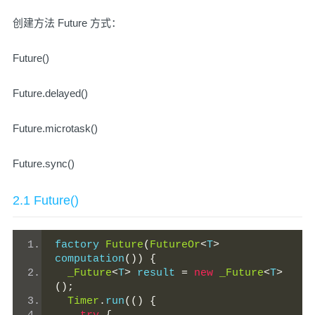
创建方法 Future 方式：
Future()
Future.delayed()
Future.microtask()
Future.sync()
2.1 Future()
factory 
Future
(
FutureOr
<
T
>
computation
())
{
_Future
<
T
>
 result 
=
new
_Future
<
T
>
();
Timer
.
run
(()
{