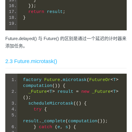
}
});
return
 result
;
}
Future.delayed() 与 Future() 的区别是通过一个延迟的计时器来
添加任务。
2.3 Future.microtask()
factory 
Future
.
microtask
(
FutureOr
<
T
>
computation
())
{
_Future
<
T
>
 result 
=
new
_Future
<
T
>
();
  scheduleMicrotask
(()
{
try
{
result
.
_complete
(
computation
());
}
catch
(
e
,
 s
)
{