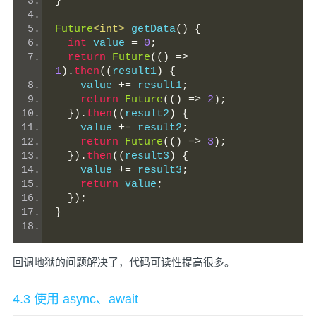
}
Future
<int>
 getData
()
{
int
 value 
=
0
;
return
Future
(()
=>
1
).
then
((
result1
)
{
    value 
+=
 result1
;
return
Future
(()
=>
2
);
}).
then
((
result2
)
{
    value 
+=
 result2
;
return
Future
(()
=>
3
);
}).
then
((
result3
)
{
    value 
+=
 result3
;
return
 value
;
});
}
回调地狱的问题解决了，代码可读性提高很多。
4.3 使用 async、await