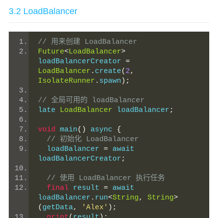
3.2 LoadBalancer
// 用来创建 LoadBalancer
Future
<
LoadBalancer
>
loadBalancerCreator 
=
LoadBalancer
.
create
(
2
,
IsolateRunner
.
spawn
);
// 全局可用的 loadBalancer
late 
LoadBalancer
 loadBalancer
;
void
 main
()
 async 
{
// 初始化 LoadBalancer
  loadBalancer 
=
 await 
loadBalancerCreator
;
// 使用 LoadBalancer 执行任务
final
 result 
=
 await 
loadBalancer
.
run
<
String
,
String
>
(
getData
,
'Alex'
);
print
(
result
);