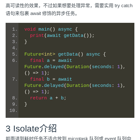
高可读性的效果，不过如果想要处理异常，需要实用 try catch
语句来包裹 await 修饰的异步任务。
void
 main
()
 async 
{
print
(
await getData
());
}
Future
<int>
 getData
()
 async 
{
final
 a 
=
 await 
Future
.
delayed
(
Duration
(
seconds
:
1
),
()
=>
1
);
final
 b 
=
 await 
Future
.
delayed
(
Duration
(
seconds
:
1
),
()
=>
1
);
return
 a 
+
 b
;
}
3 Isolate介绍
前面讲到耗时任务不适合放到 microtask 队列或 event 队列中