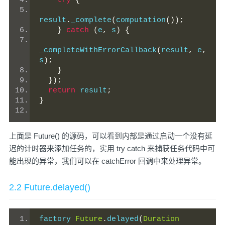
try
{
result
.
_complete
(
computation
());
}
catch
(
e
,
 s
)
{
_completeWithErrorCallback
(
result
,
 e
,
s
);
}
});
return
 result
;
}
上面是 Future() 的源码，可以看到内部是通过启动一个没有延
迟的计时器来添加任务的，实用 try catch 来捕获任务代码中可
能出现的异常，我们可以在 catchError 回调中来处理异常。
2.2 Future.delayed()
factory 
Future
.
delayed
(
Duration