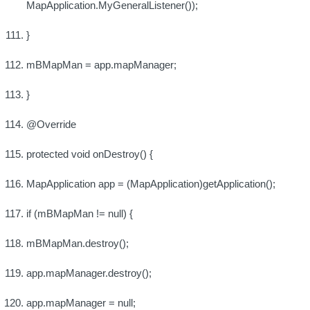
MapApplication.MyGeneralListener());
}
mBMapMan = app.mapManager;
}
@Override
protected void onDestroy() {
MapApplication app = (MapApplication)getApplication();
if (mBMapMan != null) {
mBMapMan.destroy();
app.mapManager.destroy();
app.mapManager = null;