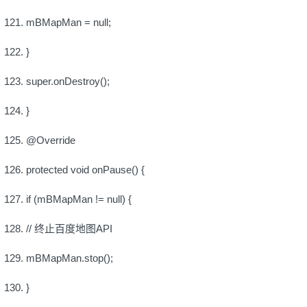
mBMapMan = null;
}
super.onDestroy();
}
@Override
protected void onPause() {
if (mBMapMan != null) {
// 终止百度地图API
mBMapMan.stop();
}