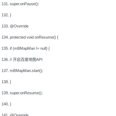
super.onPause();
}
@Override
protected void onResume() {
if (mBMapMan != null) {
// 开启百度地图API
mBMapMan.start();
}
super.onResume();
}
@Override