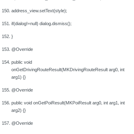
address_view.setText(style);
if(dialog!=null) dialog.dismiss();
}
@Override
public void
onGetDrivingRouteResult(MKDrivingRouteResult arg0, int
arg1) {}
@Override
public void onGetPoiResult(MKPoiResult arg0, int arg1, int
arg2) {}
@Override