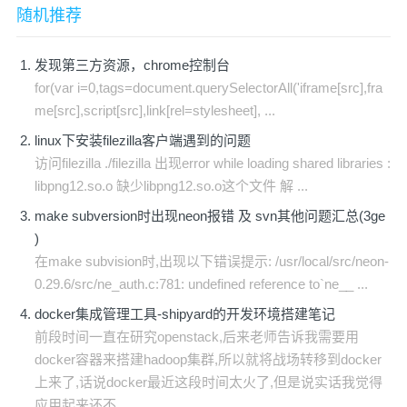
随机推荐
发现第三方资源，chrome控制台
for(var i=0,tags=document.querySelectorAll('iframe[src],fra
me[src],script[src],link[rel=stylesheet], ...
linux下安装filezilla客户端遇到的问题
访问filezilla ./filezilla 出现error while loading shared libraries :
libpng12.so.o 缺少libpng12.so.o这个文件 解 ...
make subversion时出现neon报错 及 svn其他问题汇总(3ge
)
在make subvision时,出现以下错误提示: /usr/local/src/neon-
0.29.6/src/ne_auth.c:781: undefined reference to`ne__ ...
docker集成管理工具-shipyard的开发环境搭建笔记
前段时间一直在研究openstack,后来老师告诉我需要用
docker容器来搭建hadoop集群,所以就将战场转移到docker
上来了,话说docker最近这段时间太火了,但是说实话我觉得
应用起来还不 ...