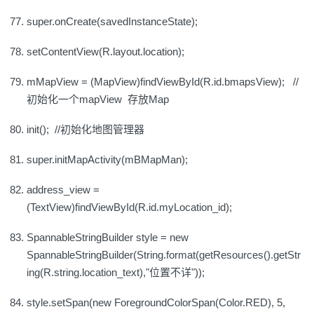
super.onCreate(savedInstanceState);
setContentView(R.layout.location);
mMapView = (MapView)findViewById(R.id.bmapsView); //
初始化一个mapView 存放Map
init(); //初始化地图管理器
super.initMapActivity(mBMapMan);
address_view =
(TextView)findViewById(R.id.myLocation_id);
SpannableStringBuilder style = new
SpannableStringBuilder(String.format(getResources().getStr
ing(R.string.location_text),"位置不详"));
style.setSpan(new ForegroundColorSpan(Color.RED), 5,