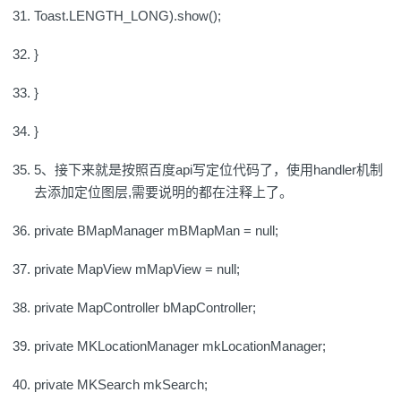
Toast.LENGTH_LONG).show();
}
}
}
5、接下来就是按照百度api写定位代码了，使用handler机制
去添加定位图层,需要说明的都在注释上了。
private BMapManager mBMapMan = null;
private MapView mMapView = null;
private MapController bMapController;
private MKLocationManager mkLocationManager;
private MKSearch mkSearch;