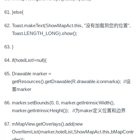
}else{
Toast.makeText(ShowMapAct.this, "没有加载到您的位置",
Toast.LENGTH_LONG).show();
}
if(hotelList!=null){
Drawable marker =
getResources().getDrawable(R.drawable.iconmarka); //设
置marker
marker.setBounds(0, 0, marker.getIntrinsicWidth(),
marker.getIntrinsicHeight()); //为maker定义位置和边界
mMapView.getOverlays().add(new
OverItemList(marker,hotelList,ShowMapAct.this,bMapContr
oller));