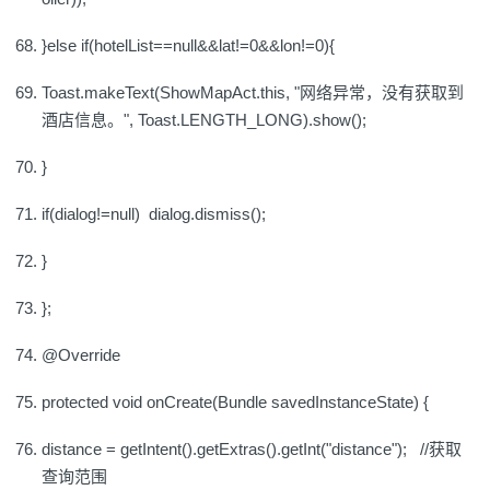
}else if(hotelList==null&&lat!=0&&lon!=0){
Toast.makeText(ShowMapAct.this, "网络异常，没有获取到
酒店信息。", Toast.LENGTH_LONG).show();
}
if(dialog!=null) dialog.dismiss();
}
};
@Override
protected void onCreate(Bundle savedInstanceState) {
distance = getIntent().getExtras().getInt("distance"); //获取
查询范围