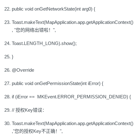
public void onGetNetworkState(int arg0) {
Toast.makeText(MapApplication.app.getApplicationContext()
, "您的网络出错啦！",
Toast.LENGTH_LONG).show();
}
@Override
public void onGetPermissionState(int iError) {
if (iError == MKEvent.ERROR_PERMISSION_DENIED) {
// 授权Key错误：
Toast.makeText(MapApplication.app.getApplicationContext()
,"您的授权Key不正确！",