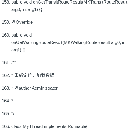
public void onGetTransitRouteResult(MKTransitRouteResult
arg0, int arg1) {}
@Override
public void
onGetWalkingRouteResult(MKWalkingRouteResult arg0, int
arg1) {}
/**
* 重新定位，加载数据
* @author Administrator
*
*/
class MyThread implements Runnable{