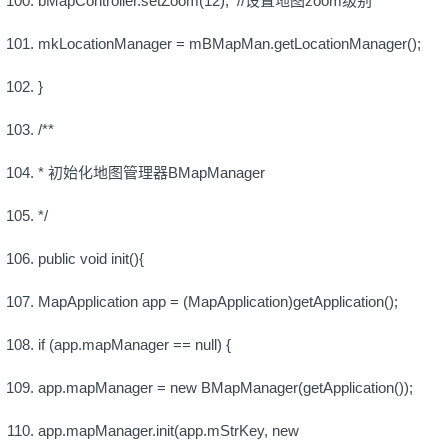
bMapController.setZoom(12); //设置地图zoom级别
mkLocationManager = mBMapMan.getLocationManager();
}
/**
* 初始化地图管理器BMapManager
*/
public void init(){
MapApplication app = (MapApplication)getApplication();
if (app.mapManager == null) {
app.mapManager = new BMapManager(getApplication());
app.mapManager.init(app.mStrKey, new