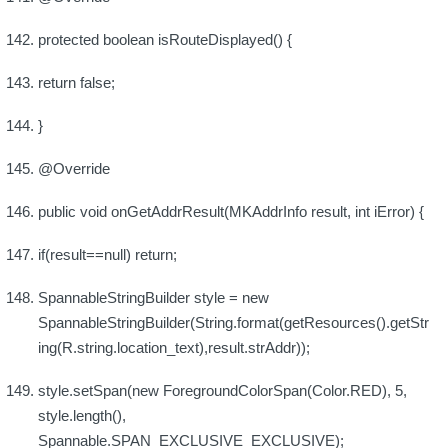
protected boolean isRouteDisplayed() {
return false;
}
@Override
public void onGetAddrResult(MKAddrInfo result, int iError) {
if(result==null) return;
SpannableStringBuilder style = new
SpannableStringBuilder(String.format(getResources().getStr
ing(R.string.location_text),result.strAddr));
style.setSpan(new ForegroundColorSpan(Color.RED), 5,
style.length(),
Spannable.SPAN_EXCLUSIVE_EXCLUSIVE);