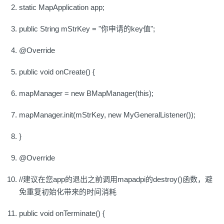
static MapApplication app;
public String mStrKey = "你申请的key值";
@Override
public void onCreate() {
mapManager = new BMapManager(this);
mapManager.init(mStrKey, new MyGeneralListener());
}
@Override
//建议在您app的退出之前调用mapadpi的destroy()函数，避
免重复初始化带来的时间消耗
public void onTerminate() {