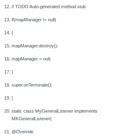
// TODO Auto-generated method stub
if(mapManager != null)
{
mapManager.destroy();
mapManager = null;
}
super.onTerminate();
}
static class MyGeneralListener implements
MKGeneralListener{
@Override