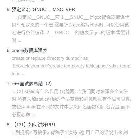
预定义宏_GNUC_ _MSC_VER
一.预定义__GNUC__宏 1 __GNUC__ 是gcc编译器编译代
码时预定义的一个宏.需要针对gcc编写代码时, 可以使用该
宏进行条件编译. 2 __GNUC__ 的值表示gcc的版本.需要针
对 ...
oracle数据库建表
create or replace directory dumpdir as
'E:\oracle\dumpdir';create temporary tablespace ydxt_temp
tem ...
c++面试题总结（2）
1. C中static有什么作用 (1)隐藏. 当我们同时编译多个文件
时,所有未加static前缀的全局变量和函数都具有全局可见性,
故使用static在不同的文件中定义同名函数和同名变量,而不
必担心命 ...
【131】如何讲好PPT
1 列提纲2 写稿子3 背稿子4 演练5遍,用自己的话说出来,最