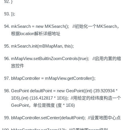
}
});
mkSearch = new MKSearch(); //初始化一个MKSearch，
根据location解析详细地址
mkSearch.init(mBMapMan, this);
mMapView.setBuiltInZoomControls(true); //启用内置的缩
放控件
bMapController = mMapView.getController();
GeoPoint defaultPoint = new GeoPoint((int) (39.920934 *
1E6),(int) (116.412817 * 1E6)); //用给定的经纬度构造一个
GeoPoint，单位是微度 (度 * 1E6)
bMapController.setCenter(defaultPoint); //设置地图中心点