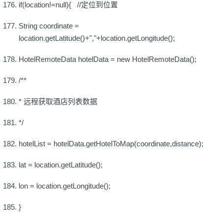
if(location!=null){ //定位到位置
String coordinate =
location.getLatitude()+","+location.getLongitude();
HotelRemoteData hotelData = new HotelRemoteData();
/**
* 远程获取酒店列表数据
*/
hotelList = hotelData.getHotelToMap(coordinate,distance);
lat = location.getLatitude();
lon = location.getLongitude();
}