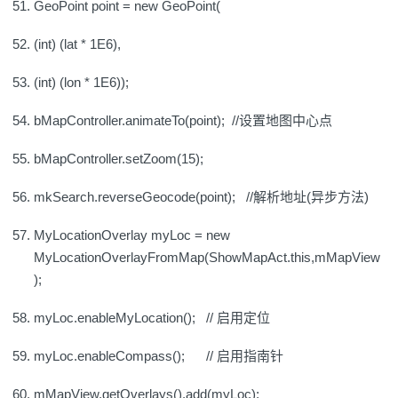
GeoPoint point = new GeoPoint(
(int) (lat * 1E6),
(int) (lon * 1E6));
bMapController.animateTo(point); //设置地图中心点
bMapController.setZoom(15);
mkSearch.reverseGeocode(point); //解析地址(异步方法)
MyLocationOverlay myLoc = new
MyLocationOverlayFromMap(ShowMapAct.this,mMapView
);
myLoc.enableMyLocation(); // 启用定位
myLoc.enableCompass(); // 启用指南针
mMapView.getOverlays().add(myLoc);