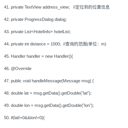
private TextView address_view; //定位到的位置信息
private ProgressDialog dialog;
private List<HotelInfo> hotelList;
private int distance = 1000; //查询的范围(单位：m)
Handler handler = new Handler(){
@Override
public void handleMessage(Message msg) {
double lat = msg.getData().getDouble("lat");
double lon = msg.getData().getDouble("lon");
if(lat!=0&&lon!=0){