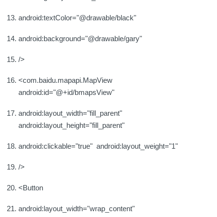
android:textColor="@drawable/black"
android:background="@drawable/gary"
/>
<com.baidu.mapapi.MapView
android:id="@+id/bmapsView"
android:layout_width="fill_parent"
android:layout_height="fill_parent"
android:clickable="true" android:layout_weight="1"
/>
<Button
android:layout_width="wrap_content"