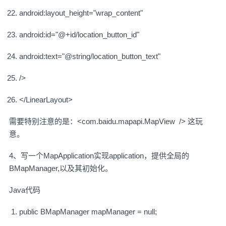
android:layout_height="wrap_content"
android:id="@+id/location_button_id"
android:text="@string/location_button_text"
/>
</LinearLayout>
需要特别注意的是：<com.baidu.mapapi.MapView /> 这玩
意。
4、写一个MapApplication实现application，提供全局的
BMapManager,以及其初始化。
Java代码
public BMapManager mapManager = null;