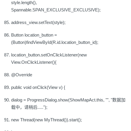
style.length(),
Spannable.SPAN_EXCLUSIVE_EXCLUSIVE);
address_view.setText(style);
Button location_button =
(Button)findViewById(R.id.location_button_id);
location_button.setOnClickListener(new
View.OnClickListener(){
@Override
public void onClick(View v) {
dialog = ProgressDialog.show(ShowMapAct.this, "", "数据加
载中，请稍后.....");
new Thread(new MyThread()).start();