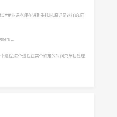
我C#专业课老师在讲到委托时,原话是这样的,同
ers ...
MPM,使用多个进程,每个进程在某个确定的时间只单独处理