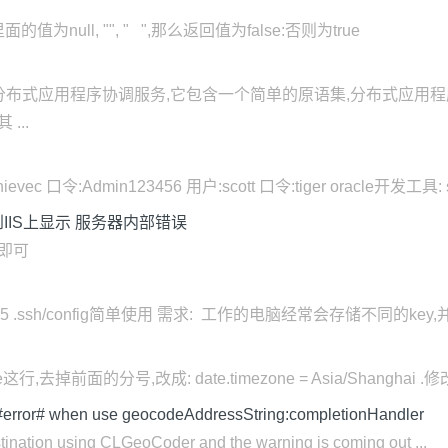
里面的值为null, "", " ",那么返回值为false:否则为true
源码的分布式应用程序协调服务,它包含一个简单的原语集,分布式应
...
口令:Admin123456 用户:scott 口令:tiger oracle开发工具: sqlpl
到IIS上显示 服务器内部错误
下即可
archives/265 .ssh/config简单使用 需求: 工作的电脑经常会存储不同的
行,去掉前面的分号,改成: date.timezone = Asia/Shanghai .修改 .
#error# when use geocodeAddressString:completionHandler
estination using CLGeoCoder and the warning is coming out ...