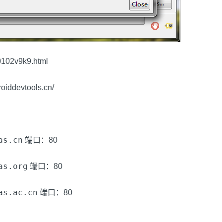
0102v9k9.html
ddevtools.cn/
as.cn
端口：80
as.org
端口：80
as.ac.cn
端口：80