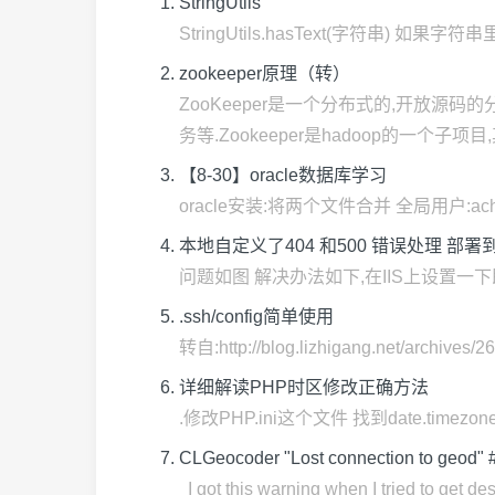
StringUtils
StringUtils.hasText(字符串) 如果字符串
zookeeper原理（转）
ZooKeeper是一个分布式的,开放
务等.Zookeeper是hadoop的一个子项目,其 
【8-30】oracle数据库学习
oracle安装:将两个文件合并 全局用户:achievec 
本地自定义了404 和500 错误处理 部署
问题如图 解决办法如下,在IIS上设置一
.ssh/config简单使用
转自:http://blog.lizhigang.net/
详细解读PHP时区修改正确方法
.修改PHP.ini这个文件 找到date.timezone这
CLGeocoder "Lost connection to geod" 
I got this warning when I tried to get d