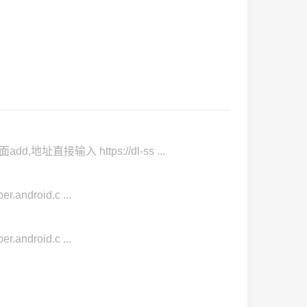
,地址直接输入 https://dl-ss ...
android.c ...
android.c ...