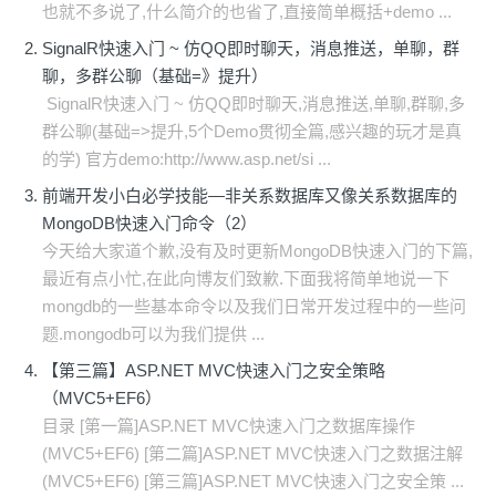
也就不多说了,什么简介的也省了,直接简单概括+demo ...
SignalR快速入门 ~ 仿QQ即时聊天，消息推送，单聊，群
聊，多群公聊（基础=》提升）
SignalR快速入门 ~ 仿QQ即时聊天,消息推送,单聊,群聊,多
群公聊(基础=>提升,5个Demo贯彻全篇,感兴趣的玩才是真
的学) 官方demo:http://www.asp.net/si ...
前端开发小白必学技能—非关系数据库又像关系数据库的
MongoDB快速入门命令（2）
今天给大家道个歉,没有及时更新MongoDB快速入门的下篇,
最近有点小忙,在此向博友们致歉.下面我将简单地说一下
mongdb的一些基本命令以及我们日常开发过程中的一些问
题.mongodb可以为我们提供 ...
【第三篇】ASP.NET MVC快速入门之安全策略
（MVC5+EF6）
目录 [第一篇]ASP.NET MVC快速入门之数据库操作
(MVC5+EF6) [第二篇]ASP.NET MVC快速入门之数据注解
(MVC5+EF6) [第三篇]ASP.NET MVC快速入门之安全策 ...