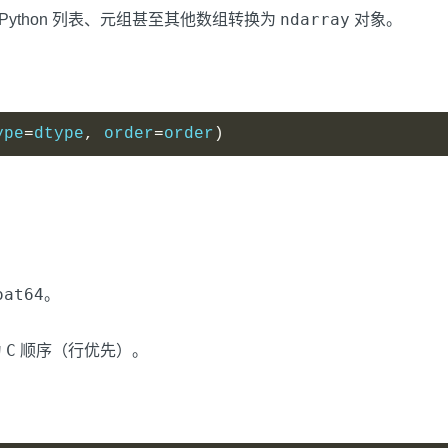
ndarray
ython 列表、元组甚至其他数组转换为
对象。
ype
=
dtype
,
 order
=
order
)
。
oat64
。
C
为
顺序（行优先）。