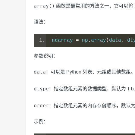
array()
函数是最常用的方法之一，它可以将 P
语法：
ndarray 
=
 np
.
array
(
data
,
 dt
参数说明：
data
：可以是 Python 列表、元组或其他数组
dtype
fl
：指定数组元素的数据类型，默认为
order
：指定数组元素的内存存储顺序，默认
示例：