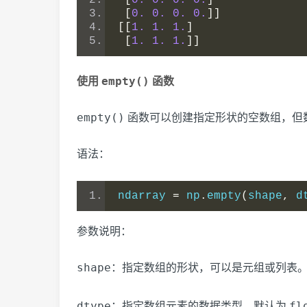
[
0.
0.
0.
0.
]
[
0.
0.
0.
0.
]]
[[
1.
1.
1.
]
[
1.
1.
1.
]]
empty()
使用
函数
empty()
函数可以创建指定形状的空数组，但
语法：
ndarray 
=
 np
.
empty
(
shape
,
 d
参数说明：
shape
：指定数组的形状，可以是元组或列表
dtype
fl
：指定数组元素的数据类型，默认为