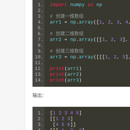
import
 numpy 
as
 np
# 创建一维数组
arr1 
=
 np
.
array
([
1
,
2
,
3
,
4
# 创建二维数组
arr2 
=
 np
.
array
([[
1
,
2
,
3
],
# 创建三维数组
arr3 
=
 np
.
array
([[[
1
,
2
,
3
]
print
(
arr1
)
print
(
arr2
)
print
(
arr3
)
输出：
[
1
2
3
4
5
]
[[
1
2
3
]
[
4
5
6
]]