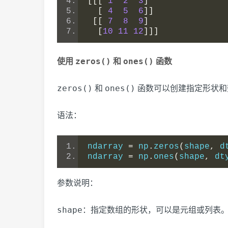
[[[
1
2
3
]
[
4
5
6
]]
[[
7
8
9
]
[
10
11
12
]]]
zeros()
ones()
使用
和
函数
zeros()
ones()
和
函数可以创建指定形状和
语法：
ndarray 
=
 np
.
zeros
(
shape
,
 d
ndarray 
=
 np
.
ones
(
shape
,
 dt
参数说明：
shape
：指定数组的形状，可以是元组或列表