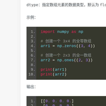
dtype
fl
：指定数组元素的数据类型，默认为
示例：
import
 numpy 
as
 np
# 创建一个 3x4 的全零数组
arr1 
=
 np
.
zeros
((
3
,
4
))
# 创建一个 2x3 的全一数组
arr2 
=
 np
.
ones
((
2
,
3
))
print
(
arr1
)
print
(
arr2
)
输出：
[[
0.
0.
0.
0.
]