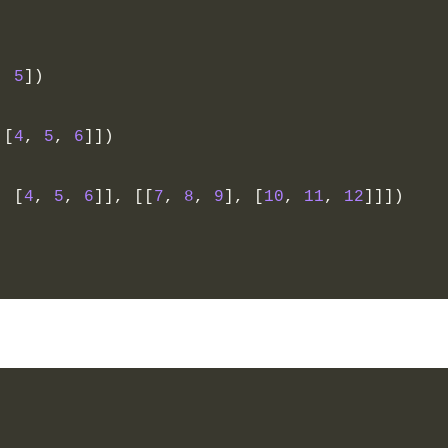
,
5
])
[
4
,
5
,
6
]])
,
[
4
,
5
,
6
]],
[[
7
,
8
,
9
],
[
10
,
11
,
12
]]])