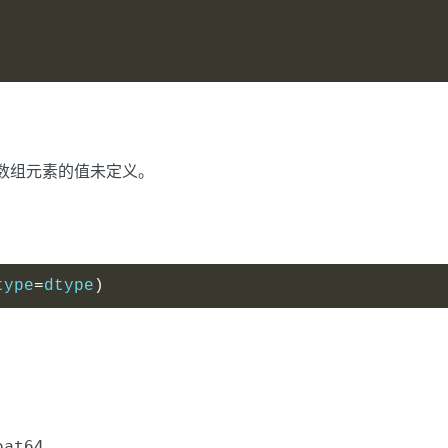
数组元素的值未定义。
type
=
dtype
)
。
oat64
。