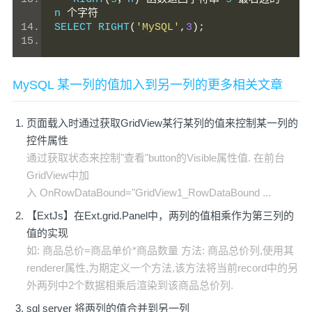
n 
个字符
SELECT RIGHT
(
'MySQL'
,
3
);
MySQL 某一列的值加入到另一列的更多相关文章
页面载入时通过获取GridView某行某列的值来控制某一列的
控件属性
通过获取状态来控制"查看"button的Visible属性值. 在前台
GridView中加
入 OnRowDataBound="GridView1_RowDataBound ...
【ExtJs】在Ext.grid.Panel中，两列的值相乘作为第三列的
值的实现
如: 商品总价=商品单价*商品数量 方法: 商品总价列,使用其
renderer属性,为期定义一个方法,该方法将当前record中的另
外两列中2个数据相乘后渲染到该商品总价列.
sql server 将两列的值合并到另一列