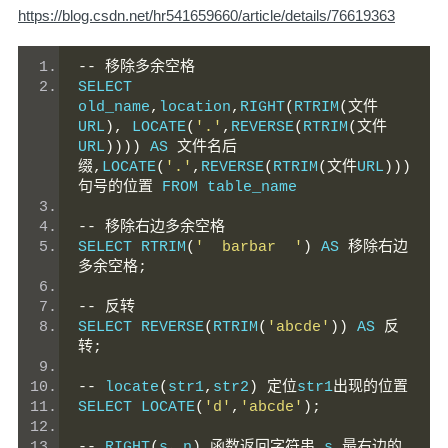
https://blog.csdn.net/hr541659660/article/details/76619363
--
移除多余空格
SELECT 
old_name
,
location
,
RIGHT
(
RTRIM
(文件
URL
),
 LOCATE
(
'.'
,
REVERSE
(
RTRIM
(文件
URL
))))
 AS 
文件名后
缀,
LOCATE
(
'.'
,
REVERSE
(
RTRIM
(文件
URL
)))
句号的位置
 FROM table_name
--
移除右边多余空格
SELECT RTRIM
(
'  barbar  '
)
 AS 
移除右边
多余空格;
--
反转
SELECT REVERSE
(
RTRIM
(
'abcde'
))
 AS 
反
转;
--
 locate
(
str1
,
str2
)
定位
str1
出现的位置
SELECT LOCATE
(
'd'
,
'abcde'
);
--
 RIGHT
(
s
，
n
)
函数返回字符串
 s 
最右边的