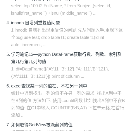
select top 100 t2.FullName, * from Subject,(select id,
isnull(first_name,'') +isnull(middle_name,'') ...
innodb 自增列重复值问题
1 innodb 自增列出现重复值的问题 先从问题入手,重现下这
个bug use test; drop table t1; create table t1(id int
auto_increment, ...
学习笔记13—python DataFrame获取行数、列数、索引及
第几行第几列的值
1. df=DataFrame([{‘A’:’11’,’B’:’12’},{‘A’:’111’,’B’:’121’},
{‘A’:’1111’,’B’:’1211’}]) print df.column ...
excel查找某一列的值在、不在另一列中
统计中遇到找出一列的值不在另一列的需求: 找出A列中不
在B列的值 方法如下: 使用countif函数 比如找出A列中不在B
列的值: 在C1中输入 COUNTIF(B:B,A1) 下拉单元格,在首行
添加 ...
如何取得GridView被隐藏列的值