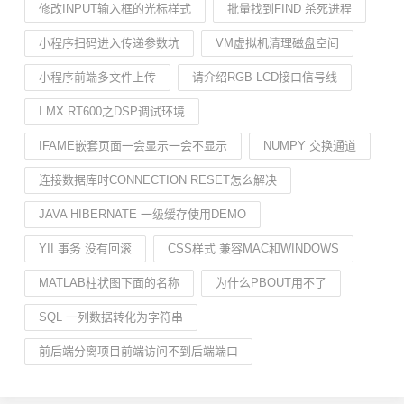
修改INPUT输入框的光标样式
批量找到FIND 杀死进程
小程序扫码进入传递参数坑
VM虚拟机清理磁盘空间
小程序前端多文件上传
请介绍RGB LCD接口信号线
I.MX RT600之DSP调试环境
IFAME嵌套页面一会显示一会不显示
NUMPY 交换通道
连接数据库时CONNECTION RESET怎么解决
JAVA HIBERNATE 一级缓存使用DEMO
YII 事务 没有回滚
CSS样式 兼容MAC和WINDOWS
MATLAB柱状图下面的名称
为什么PBOUT用不了
SQL 一列数据转化为字符串
前后端分离项目前端访问不到后端端口