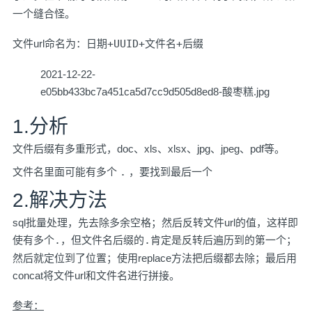
一个缝合怪。
文件url命名为：
日期+UUID+文件名+后缀
2021-12-22-
e05bb433bc7a451ca5d7cc9d505d8ed8-酸枣糕.jpg
1.分析
文件后缀有多重形式，doc、xls、xlsx、jpg、jpeg、pdf等。
文件名里面可能有多个
.
，要找到最后一个
2.解决方法
sql批量处理，先去除多余空格；然后反转文件url的值，这样即
使有多个
.
，但文件名后缀的
.
肯定是反转后遍历到的第一个；
然后就定位到了位置；使用replace方法把后缀都去除；最后用
concat将文件url和文件名进行拼接。
参考：