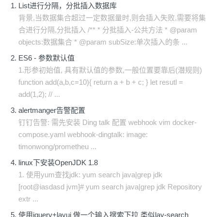
List进行分隔，分批插入数据库
背景,当数据集合超过一定数据量时,则会插入失败,需要将集
合进行分隔,分批插入 /** * 分批插入-公共方法 * @param
objects:数据集合 * @param subSize:单次插入的条 ...
ES6 - 参数默认值
1.形参初始值, 具有默认值的参数,一般位置要靠后(潜规则)
function add(a,b,c=10){ return a + b + c; } let resutl =
add(1,2); // ...
alertmanger告警配置
钉钉告警: 需先安装 Ding talk 配置 webhook vim docker-
compose.yaml webhook-dingtalk: image:
timonwong/prometheu ...
linux下安装OpenJDK 1.8
1. 使用yum查找jdk: yum search java|grep jdk
[root@iasdasd jvm]# yum search java|grep jdk Repository
extr ...
使用jquery+layui 做一个输入搜索下拉 类似lay-search