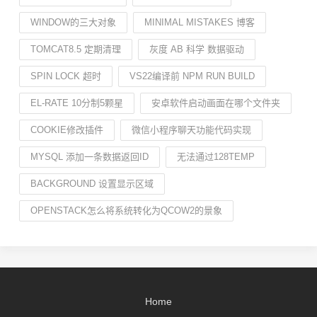
WINDOW的三大对象
MINIMAL MISTAKES 博客
TOMCAT8.5 定期清理
灰度 AB 科学 数据驱动
SPIN LOCK 超时
VS22编译前 NPM RUN BUILD
EL-RATE 10分制5颗星
安卓软件启动画面在哪个文件夹
COOKIE修改插件
微信小程序聊天功能代码实现
MYSQL 添加一条数据返回ID
无法通过128TEMP
BACKGROUND 设置显示区域
OPENSTACK怎么将系统转化为QCOW2的景象
Home