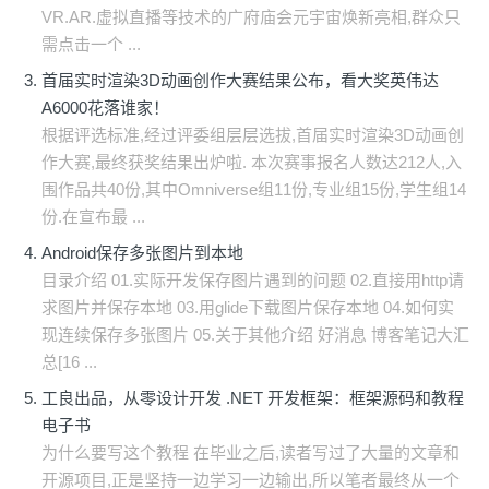
VR.AR.虚拟直播等技术的广府庙会元宇宙焕新亮相,群众只
需点击一个 ...
首届实时渲染3D动画创作大赛结果公布，看大奖英伟达
A6000花落谁家！
根据评选标准,经过评委组层层选拔,首届实时渲染3D动画创
作大赛,最终获奖结果出炉啦. 本次赛事报名人数达212人,入
围作品共40份,其中Omniverse组11份,专业组15份,学生组14
份.在宣布最 ...
Android保存多张图片到本地
目录介绍 01.实际开发保存图片遇到的问题 02.直接用http请
求图片并保存本地 03.用glide下载图片保存本地 04.如何实
现连续保存多张图片 05.关于其他介绍 好消息 博客笔记大汇
总[16 ...
工良出品，从零设计开发 .NET 开发框架：框架源码和教程
电子书
为什么要写这个教程 在毕业之后,读者写过了大量的文章和
开源项目,正是坚持一边学习一边输出,所以笔者最终从一个