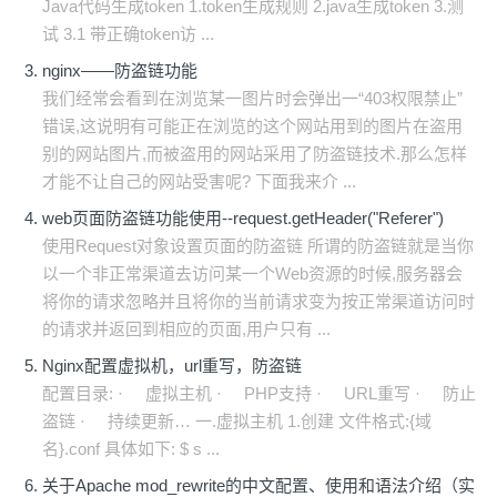
Java代码生成token 1.token生成规则 2.java生成token 3.测
试 3.1 带正确token访 ...
nginx——防盗链功能
我们经常会看到在浏览某一图片时会弹出一“403权限禁止”
错误,这说明有可能正在浏览的这个网站用到的图片在盗用
别的网站图片,而被盗用的网站采用了防盗链技术.那么怎样
才能不让自己的网站受害呢? 下面我来介 ...
web页面防盗链功能使用--request.getHeader("Referer")
使用Request对象设置页面的防盗链 所谓的防盗链就是当你
以一个非正常渠道去访问某一个Web资源的时候,服务器会
将你的请求忽略并且将你的当前请求变为按正常渠道访问时
的请求并返回到相应的页面,用户只有 ...
Nginx配置虚拟机，url重写，防盗链
配置目录: · 虚拟主机 · PHP支持 · URL重写 · 防止
盗链 · 持续更新… 一.虚拟主机 1.创建 文件格式:{域
名}.conf 具体如下: $ s ...
关于Apache mod_rewrite的中文配置、使用和语法介绍（实