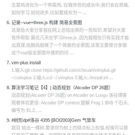
生菜鸡进化为一个熟菜鸡. 在程序员的成长中,我们会在思路,
如何学习.如何进步,比如要成长为一 ...
记录--vue+three.js 构建 简易全景图
这里给大家分享我在网上总结出来的一些知识,希望对大家
有所帮助 最近几天在学习three.js ,因为我相信只有实践才能
出真理,捣鼓捣鼓做了一个简易的全景图,这里主要是分享做
这个vue版全景图中遇到的问 ...
vim-plus install
1.输入:git clone https://github.com/chxuan/vimplus.git
~/.vimplus 2.输入:cd ~/.vimplus 3.输入:./install.sh ...
算法学习笔记【4】| 动态规划（Atcoder DP 26题）
动态规划(Atcoder DP 26题) on Atcoder on Luogu 洛谷博客
观看体验更佳: Atcoder DP contest 题解 Frog 1 $N$ 个石头,
编号为 $1,2,. ...
#树形dp#洛谷 4395 [BOI2003]Gem 气垫车
题目 给出一棵树,要求你为树上的结点标上权值,权值可以是