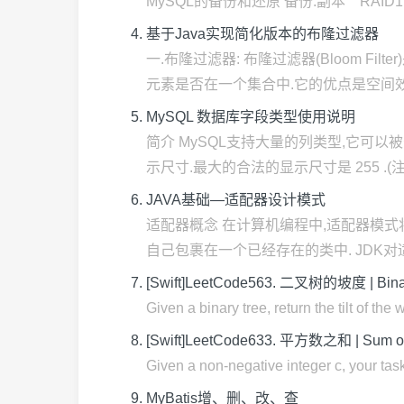
MySQL的备份和还原 备份:副本 RAID1
基于Java实现简化版本的布隆过滤器
一.布隆过滤器: 布隆过滤器(Bloom 
元素是否在一个集合中.它的优点是空间效率 
MySQL 数据库字段类型使用说明
简介 MySQL支持大量的列类型,它可以
示尺寸.最大的合法的显示尺寸是 255 .(注 .
JAVA基础—适配器设计模式
适配器概念 在计算机编程中,适配器模
自己包裹在一个已经存在的类中. JDK对适
[Swift]LeetCode563. 二叉树的坡度 | Binary
Given a binary tree, return the tilt of the 
[Swift]LeetCode633. 平方数之和 | Sum o
Given a non-negative integer c, your task
MyBatis增、删、改、查