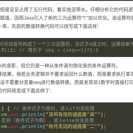
但是足足占用了五行代码，着实拖泥带水。仔细分析它的代码逻
，因而Java引入了新的三元运算符“?:”加以优化。该运算符的
一来，先前的数值转换代码可以改写成下面这样：
C里的问号加冒号构成了一个三元运算符，当式子A成立时，运算结果
1
?
1
:
2
;
// 等价于 seq = (seq==1)?1:2
lse的身影，但它仍是一种从条件语句简化来的条件运算符。
的运算结果，倘若业务逻辑并不要求返回什么数值，而是要求执行
需要对变量seq进行数值转换，而是发现非1数字时直接打印“秋月
后的代码就变成下面这样了：
1
)
{
// 条件式子为真时，进入if分支处理
tem
.
out
.
println
(
"凉风有信的谜底是“讽”"
);
/ 否则（条件式子为假），进入else分支处理
tem
.
out
.
println
(
"秋月无边的谜底是“二”"
);