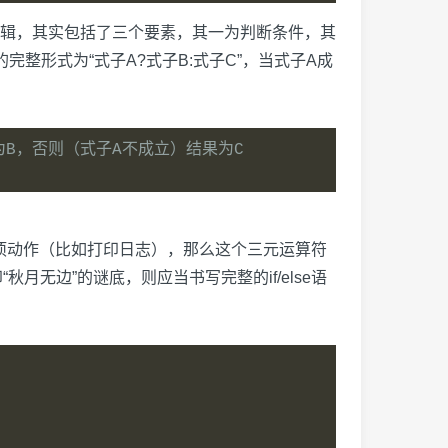
辑，其实包括了三个要素，其一为判断条件，其
完整形式为“式子A?式子B:式子C”，当式子A成
为B，否则（式子A不成立）结果为C
某项动作（比如打印日志），那么这个三元运算符
无边”的谜底，则应当书写完整的if/else语