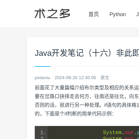
首页
Python
J
Java开发笔记（十六）非此
pinlantu
2024-08-26 12:40:06
原文
前面花了大量篇幅介绍布尔类型及相应的关系运
要在岔路口抉择走去何方，往南还是往北，向东还
否则的话，就进行另一种处理。if语句的具体格式为“if (
的，下面是个if判断的简单代码示例：
System
.
out
.