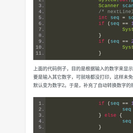
System
.
out
.
Scanner
 sca
/* nextL
int
 seq 
=
 s
if
(
seq 
==
Sys
}
if
(
seq 
==
Sys
}
上面的代码例子，目的是根据输入的数字来显示对
要是输入其它数字，可就啥都没打印，这样未免太
默认变为数字2。于是，补充了自动转换数字的
if
(
seq 
==
			seq
}
else
{
			seq
}