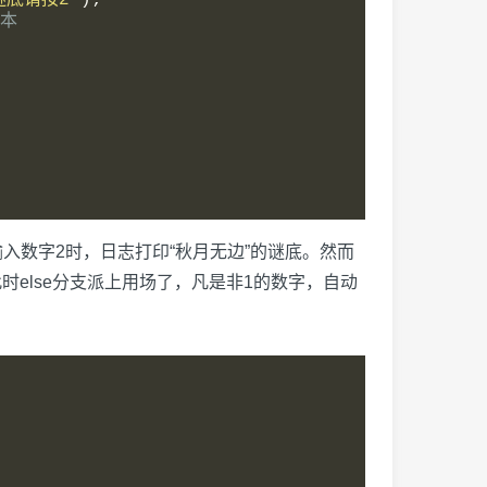
谜底请按2"
);
文本
入数字2时，日志打印“秋月无边”的谜底。然而
else分支派上用场了，凡是非1的数字，自动