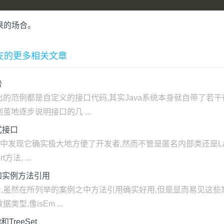
果的场合。
支的更多相关文章
势
的范例都是自定义的接口代码,其实Java系统本身就自带了若干
地逐步说明接口的几 ...
式接口
实践中发现它确实极大地方便了开发者,然而不管是匿名内部类还是L
法, ...
和实例方法引用
,虽然在所列举的案例之中方法引用确实好用,但是显而易见这些
型,像isEm ...
TreeSet