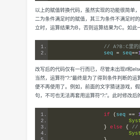
以上的赋值转换代码，虽然实现的功能很简单，
二为条件满足时的赋值，其三为条件不满足时的赋值
立时，运算结果为B，否则运算结果为C。如此
// A?B:
		seq 
=
 seq
==
改写后的代码仅有一行而已，尽管未出现if和e
当然，运算符“?:”最终是为了得到条件判断
便不再使用了。例如，前面的文字猜谜游戏，假设不
句，不可也无法再套用运算符“?:”。此时修改
if
(
seq 
==
Sys
}
else
{
/
Sys
}