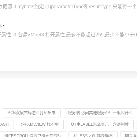
数据源 3.mybatis约定 (1)parameterType和resultTy
址
性. 3.右键VMnet8,打开属性.最多不能超过255,最少不能小于0
PCB双层布局怎么打印出来
服务端 访问其他服务API 一般叫什么
BASH
@FXMLVIEW 找不到
QT中LABEL怎么显示十六进制数
NICESCROLL设置只能水平滚动
在LESS文件 路径动态
网关自