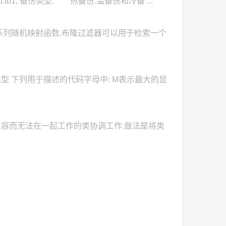
.tb1; 备份类型: 热备份.温备份和冷备 ...
量和一系列随机映射函数.布隆过滤器可以用于检索一个
类型 下列用于描述的代码字母中: M表示最大的显
兼容而无法在一起工作的类协调工作,做法是将类