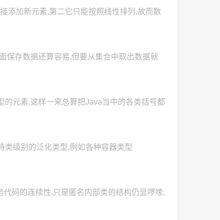
直接添加新元素,第二它只能按照线性排列,故而数
里面保存数据还算容易,但要从集合中取出数据就
的元素.这样一来总算把Java当中的各类括号都
持类级别的泛化类型,例如各种容器类型
务代码的连续性.只是匿名内部类的结构仍显啰嗦,