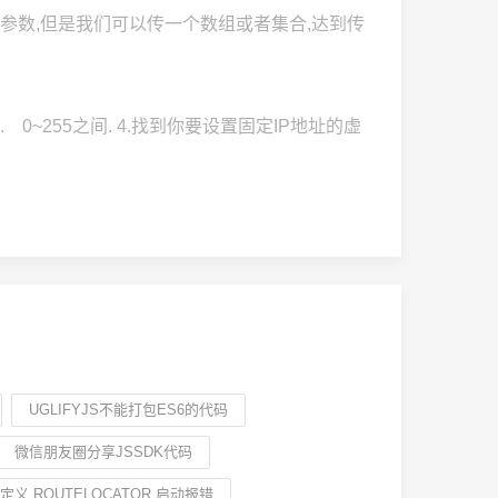
pe 只能传一个参数,但是我们可以传一个数组或者集合,达到传
. 0~255之间. 4.找到你要设置固定IP地址的虚
UGLIFYJS不能打包ES6的代码
微信朋友圈分享JSSDK代码
定义 ROUTELOCATOR,启动报错