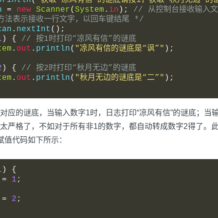
println
(
"获取“凉风有信”的谜底请按1，获取“秋月无边”的
n 
=
new
Scanner
(
System
.
in
);
// 从控制台接收输入
ine方法表示接收一行文字，以回车键结尾 */
can
.
nextInt
();
1
)
{
// 按1时打印“凉风有信”的谜底
tem
.
out
.
println
(
"凉风有信的谜底是“讽”"
);
2
)
{
// 按2时打印“秋月无边”的谜底
tem
.
out
.
println
(
"秋月无边的谜底是“二”"
);
应的谜底，当输入数字1时，日志打印“凉风有信”的谜底；当输
严格了，不如对于所有非1的数字，都自动转成数字2得了。此时
赋值代码如下所示：
1
)
{
 
=
1
;
 
=
2
;