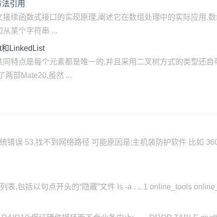
方法引用
续函数式接口的实现原理,阐述它在数组处理中的实际应用.数组工具
某个字符串 ...
inkedList
共同特点是每个元素都是唯一的,并且采用二叉树方式的类型还自带
ate20,虽然 ...
生系统错误 53.找不到网络路径 可能原因是:主机装防护软件 比如 360 
句点开头的“隐藏”文件 ls -a . .. 1 online_tools online_to