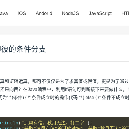
ava
IOS
Andorid
NodeJS
JavaScript
HT
即彼的条件分支
算和逻辑运算，那可不仅仅是为了求真值或假值，更是为了通过
是向西？在Java编程中，利用if语句可判断接下来要做什么
条件) { /* 条件成立时的操作代码 */ } else { /* 条件不成
println
(
"凉风有信，秋月无边。打二字"
);