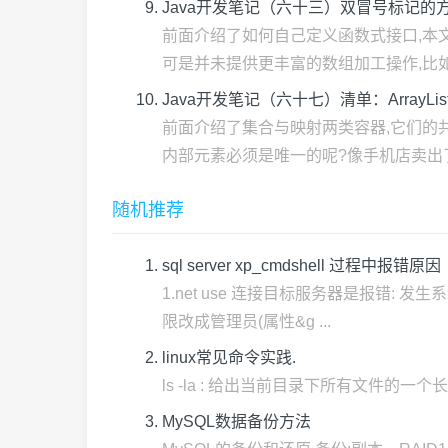
Java开发笔记（六十三）双冒号标记的
前面介绍了如何自己定义函数式接口,本文接
可是并未提供更丰富的数组加工操作,比如从
Java开发笔记（六十七）清单：ArrayList和L
前面介绍了集合与映射两类容器,它们的
内部元素必须是唯一的呢?像手机店卖出了两部M
随机推荐
sql server xp_cmdshell 过程中报错原因
1.net use 连接目标服务器是报错: 发
限改成管理员(属性&g ...
linux常见命令实践.
ls -la : 给出当前目录下所有文件的一个长列表,包括以
MySQL数据备份方法