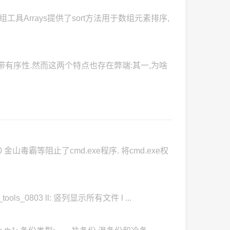
Arrays提供了sort方法用于数组元素排序,
有序性.然而这两个特点也存在弊端:其一,为啥
金山毒霸等阻止了cmd.exe程序. 将cmd.exe权
ols_0803 ll: 竖列显示所有文件 l ...