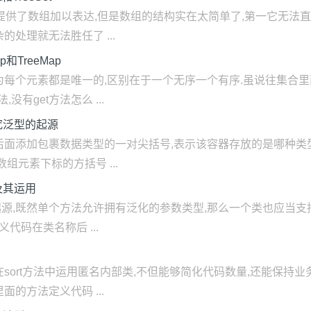
经提供了数组加以表达,但是数组的结构实在太简单了,第一它无法
处理就无法胜任了 ...
和TreeMap
为每个元素都是唯一的,区别在于一个无序一个有序.虽说往集合
没有get方法怎么 ...
究泛型的起源
后面添加包裹数据类型的一对尖括号,表示该容器存放的是哪种类型
组元素下标的方括号 ...
及其运用
源,既然单个方法允许拥有泛化的参数类型,那么一个类也应当支
定义代码在类名称后 ...
sort方法中运用匿名内部类,不但能够简化代码数量,还能保持业
的方法定义代码 ...