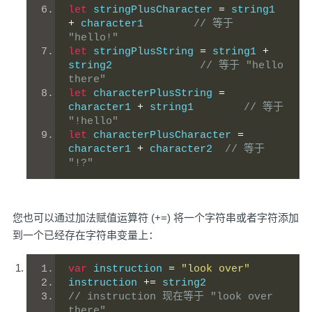
let
 stringPlusCharacter 
=
 string1 
+
 character1        
// 等于 
"hello!"
let
 stringPlusString 
=
 string1 
+
string2              
// 等于 "hello 
there"
let
 characterPlusString 
=
character1 
+
 string1        
// 等于 
"!hello"
let
 characterPlusCharacter 
=
character1 
+
 character2  
// 等于 
"!?" 
您也可以通过加法赋值运算符 (+=) 将一个字符串或者字符添加
到一个已经存在字符串变量上：
var
 instruction 
=
"look over"
instruction 
+=
 string2
// instruction 现在等于 "look over 
there" 