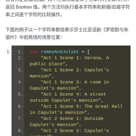
返回 Boolean 值。两个方法均执行基本字符串和前缀/后缀字符
串之间逐个字符的比较操作。
下面的例子以一个字符串数组表示莎士比亚话剧《罗密欧与朱
丽叶》中前两场的场景位置：
let
 romeoAndJuliet 
=
[
"Act 1 Scene 1: Verona, A 
public place"
,
"Act 1 Scene 2: Capulet's 
mansion"
,
"Act 1 Scene 3: A room in 
Capulet's mansion"
,
"Act 1 Scene 4: A street 
outside Capulet's mansion"
,
"Act 1 Scene 5: The Great Hall 
in Capulet's mansion"
,
"Act 2 Scene 1: Outside 
Capulet's mansion"
,
"Act 2 Scene 2: Capulet's 