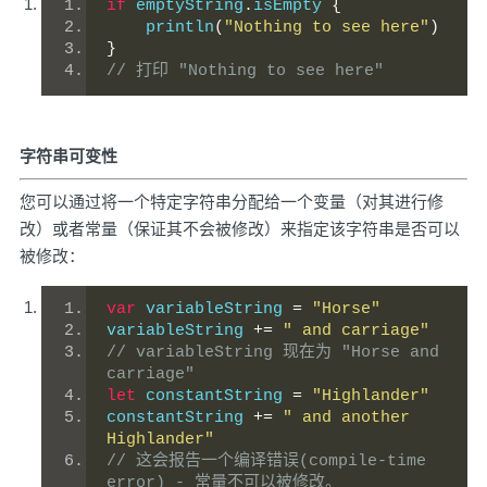
if
 emptyString
.
isEmpty 
{
    println
(
"Nothing to see here"
)
}
// 打印 "Nothing to see here" 
字符串可变性
您可以通过将一个特定字符串分配给一个变量（对其进行修
改）或者常量（保证其不会被修改）来指定该字符串是否可以
被修改：
var
 variableString 
=
"Horse"
variableString 
+=
" and carriage"
// variableString 现在为 "Horse and 
carriage"
let
 constantString 
=
"Highlander"
constantString 
+=
" and another 
Highlander"
// 这会报告一个编译错误(compile-time 
error) - 常量不可以被修改。 