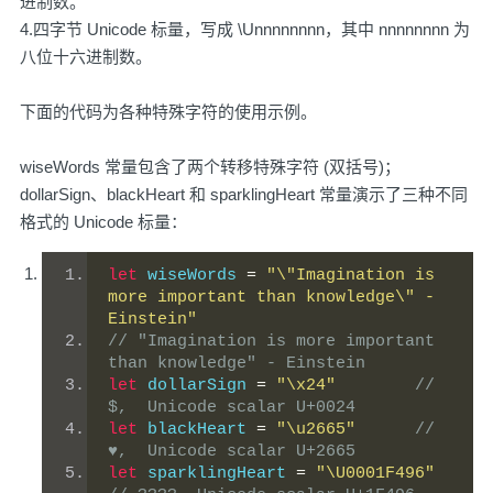
进制数。
4.四字节 Unicode 标量，写成 \Unnnnnnnn，其中 nnnnnnnn 为
八位十六进制数。
下面的代码为各种特殊字符的使用示例。
wiseWords 常量包含了两个转移特殊字符 (双括号)；
dollarSign、blackHeart 和 sparklingHeart 常量演示了三种不同
格式的 Unicode 标量：
let
 wiseWords 
=
"\"Imagination is 
more important than knowledge\" - 
Einstein"
// "Imagination is more important 
than knowledge" - Einstein
let
 dollarSign 
=
"\x24"
// 
$,  Unicode scalar U+0024
let
 blackHeart 
=
"\u2665"
// 
♥,  Unicode scalar U+2665
let
 sparklingHeart 
=
"\U0001F496"