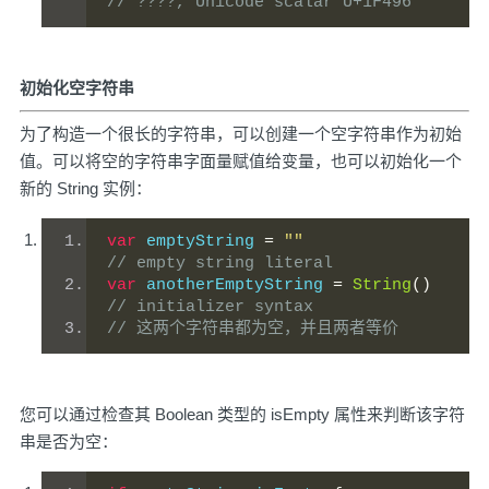
// ????, Unicode scalar U+1F496 
初始化空字符串
为了构造一个很长的字符串，可以创建一个空字符串作为初始
值。可以将空的字符串字面量赋值给变量，也可以初始化一个
新的 String 实例：
var
 emptyString 
=
""
// empty string literal
var
 anotherEmptyString 
=
String
()
// initializer syntax
// 这两个字符串都为空，并且两者等价 
您可以通过检查其 Boolean 类型的 isEmpty 属性来判断该字符
串是否为空：