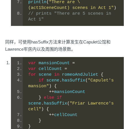
println
(
"There are \
(act1SceneCount) scenes in Act 1"
)
// prints "There are 5 scenes in 
Act 1" 
同样，可使用hasSuffix方法来计算发生在Capulet公馆和
Lawrence牢房内以及周围的场景数。
var
 mansionCount 
=
var
 cellCount 
=
for
 scene 
in
 romeoAndJuliet 
{
if
 scene
.
hasSuffix
(
"Capulet's 
mansion"
)
{
++
mansionCount
}
else
if
scene
.
hasSuffix
(
"Friar Lawrence's 
cell"
)
{
++
cellCount
}
}