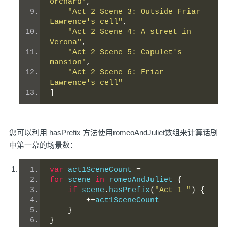
orchard"
,
"Act 2 Scene 3: Outside Friar 
Lawrence's cell"
,
"Act 2 Scene 4: A street in 
Verona"
,
"Act 2 Scene 5: Capulet's 
mansion"
,
"Act 2 Scene 6: Friar 
Lawrence's cell"
]
您可以利用 hasPrefix 方法使用romeoAndJuliet数组来计算话剧
中第一幕的场景数：
var
 act1SceneCount 
=
for
 scene 
in
 romeoAndJuliet 
{
if
 scene
.
hasPrefix
(
"Act 1 "
)
{
++
act1SceneCount
}
}