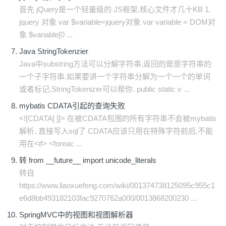
首先 jQuery是一个轻量级的 JS框架,核心文件才几十KB 1.
jquery 对象 var $variable=jquery对象 var variable = DOM对
象 $variable[0 ...
Java StringTokenzier
Java中substring方法可以分解字符串,返回的是原字符串的
一个子字符串.如果要讲一个字符串分解为一个一个的单词
或者标记,StringTokenizer可以帮你. public static v ...
mybatis CDATA引起的查询失败
<![CDATA[ ]]> 在被CDATA包围的所有字符串不会被mybatis
解析, 直接写入sql了 CDATA应该只用在特殊字符前后,不能
用在<if> <foreac ...
转 from __future__ import unicode_literals
转自
https://www.liaoxuefeng.com/wiki/001374738125095c955c1
e6d8bb493182103fac9270762a000/0013868200230 ...
SpringMVC中的视图和视图解析器