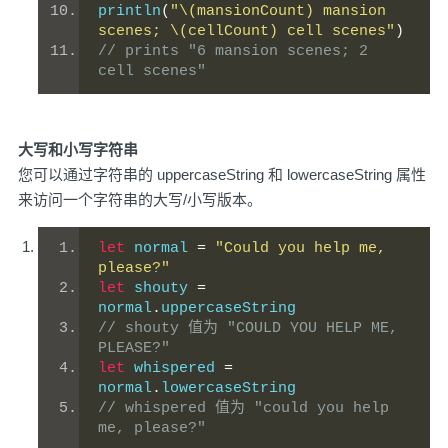
println
(
"\(mansionCount) mansion 
scenes; \(cellCount) cell scenes"
)
// prints "6 mansion scenes; 2 
cell scenes" 
大写和小写字符串
您可以通过字符串的 uppercaseString 和 lowercaseString 属性
来访问一个字符串的大写/小写版本。
let
 normal 
=
"Could you help me, 
please?"
let
 shouty 
=
normal
.
uppercaseString
// shouty 值为 "COULD YOU HELP ME, 
PLEASE?"
let
 whispered 
=
normal
.
lowercaseString
// whispered 值为 "could you help 
me, please?" 