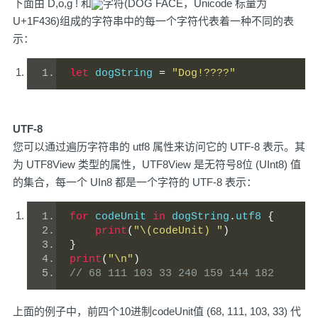
下面由 D,o,g ! 和
字符(DOG FACE，Unicode 标量为
U+1F436)组成的字符串中的每一个字符代表着一种不同的表
示：
let
 dogString 
=
"Dog!????"
UTF-8
您可以通过遍历字符串的 utf8 属性来访问它的 UTF-8 表示。其
为 UTF8View 类型的属性，UTF8View 是无符号8位 (UInt8) 值
的集合，每一个 UIn8 都是一个字符的 UTF-8 表示：
for
 codeUnit 
in
 dogString
.
utf8 
{
print
(
"\(codeUnit) "
)
}
print
(
"\n"
)
// 68 111 103 33 240 159 144 182 
上面的例子中，前四个10进制codeUnit值 (68, 111, 103, 33) 代