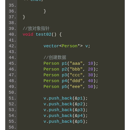
}
}
//放对象指针
void
 test02
()
{
	vector
<
Person
*>
 v
;
//创建数据
Person
 p1
(
"aaa"
,
10
);
Person
 p2
(
"bbb"
,
20
);
Person
 p3
(
"ccc"
,
30
);
Person
 p4
(
"ddd"
,
40
);
Person
 p5
(
"eee"
,
50
);
	v
.
push_back
(&
p1
);
	v
.
push_back
(&
p2
);
	v
.
push_back
(&
p3
);
	v
.
push_back
(&
p4
);
	v
.
push_back
(&
p5
);