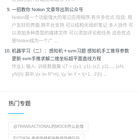
一招教你 Notion 文章导出到公众号
Notion是一个功能强大的笔记应用程序,有许多优点,包括: 用
户友好的界面 跨平台支持 可以结构化组织笔记 多人协作 可
以添加多种类型的媒体文件 可以添加评论和任务 这些优点
使Notion成为一个广 ...
机器学习（二）：感知机＋svm习题 感知机手工推导参数
更新 svm手推求解二维坐标超平面直线方程
作业1: 输入: 训练数据集 \(T = {(x1; y1); (x2; y2),..., (xN;
yN)}\) 其中,\(x \in R^n\), \(y \in Y = \{+1, -1\}\) ...
热门专题
@TRANSACTIONAL的MOCK咋么处理
PYTHON 类装饰器和函数装饰器区别