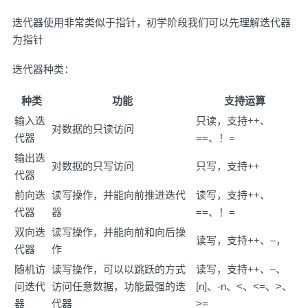
迭代器使用非常类似于指针，初学阶段我们可以先理解迭代器
为指针
迭代器种类：
种类
功能
支持运算
输入迭
只读，支持++、
对数据的只读访问
代器
==、！=
输出迭
对数据的只写访问
只写，支持++
代器
前向迭
读写操作，并能向前推进迭代
读写，支持++、
代器
器
==、！=
双向迭
读写操作，并能向前和向后操
读写，支持++、–，
代器
作
随机访
读写操作，可以以跳跃的方式
读写，支持++、–、
问迭代
访问任意数据，功能最强的迭
[n]、-n、<、<=、>、
器
代器
>=