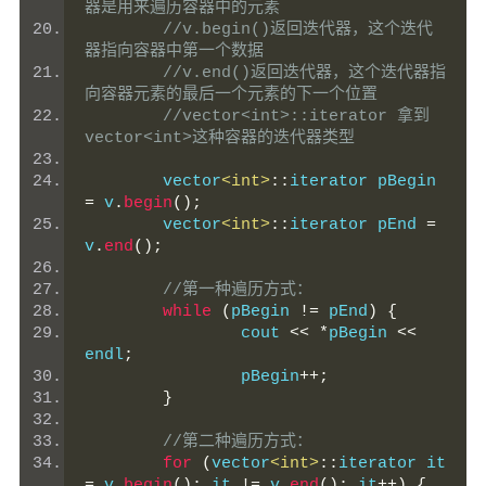
器是用来遍历容器中的元素
//v.begin()返回迭代器，这个迭代
器指向容器中第一个数据
//v.end()返回迭代器，这个迭代器指
向容器元素的最后一个元素的下一个位置
//vector<int>::iterator 拿到
vector<int>这种容器的迭代器类型
	vector
<int>
::
iterator pBegin 
=
 v
.
begin
();
	vector
<int>
::
iterator pEnd 
=
v
.
end
();
//第一种遍历方式：
while
(
pBegin 
!=
 pEnd
)
{
		cout 
<<
*
pBegin 
<<
endl
;
		pBegin
++;
}
//第二种遍历方式：
for
(
vector
<int>
::
iterator it 
=
 v
.
begin
();
 it 
!=
 v
.
end
();
 it
++)
{