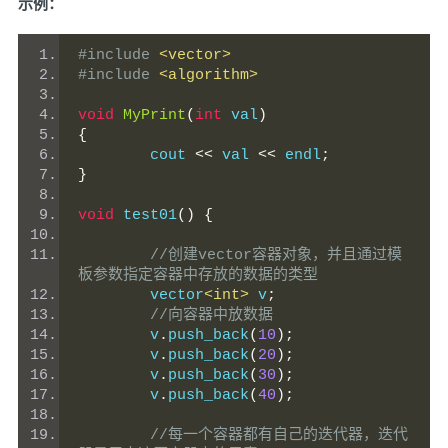
示例：
#include
<vector>
#include
<algorithm>
void
MyPrint
(
int
 val
)
{
	cout 
<<
 val 
<<
 endl
;
}
void
 test01
()
{
//创建vector容器对象，并且通过模
板参数指定容器中存放的数据的类型
	vector
<int>
 v
;
//向容器中放数据
	v
.
push_back
(
10
);
	v
.
push_back
(
20
);
	v
.
push_back
(
30
);
	v
.
push_back
(
40
);
//每一个容器都有自己的迭代器，迭代