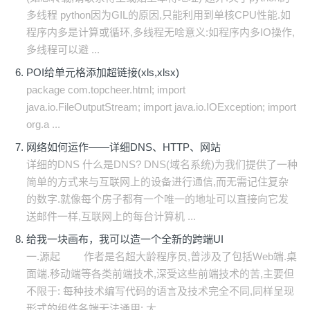
多线程 python因为GIL的原因,只能利用到单核CPU性能.如
程序内多是计算或循环,多线程无啥意义:如程序内多IO操作,
多线程可以避 ...
POI给单元格添加超链接(xls,xlsx)
package com.topcheer.html; import
java.io.FileOutputStream; import java.io.IOException; import
org.a ...
网络如何运作——详细DNS、HTTP、网站
详细的DNS 什么是DNS? DNS(域名系统)为我们提供了一种
简单的方式来与互联网上的设备进行通信,而无需记住复杂
的数字.就像每个房子都有一个唯一的地址可以直接向它发
送邮件一样,互联网上的每台计算机 ...
给我一块画布，我可以造一个全新的跨端UI
一.源起 作者是名超大龄程序员,曾涉及了包括Web端.桌
面端.移动端等各类前端技术,深受这些前端技术的苦,主要但
不限于: 每种技术编写代码的语言及技术完全不同,同样呈现
形式的组件各端无法通用: 大 ...