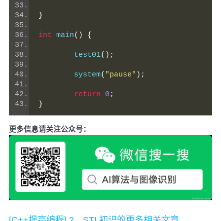
}
int
 main
()
{
	test01
();
	system
(
"pause"
);
return
0
;
}
更多信息请关注公众号：
[C++提高编程] 2、STL初识的更多相关文章