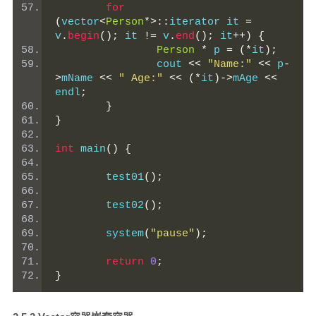
for
(
vector
<
Person
*>::
iterator it 
=
v
.
begin
();
 it 
!=
 v
.
end
();
 it
++)
{
Person
*
 p 
=
(*
it
);
		cout 
<<
"Name:"
<<
 p
-
>
mName 
<<
" Age:"
<<
(*
it
)->
mAge 
<<
endl
;
}
}
int
 main
()
{
	test01
();
	test02
();
	system
(
"pause"
);
return
0
;
}