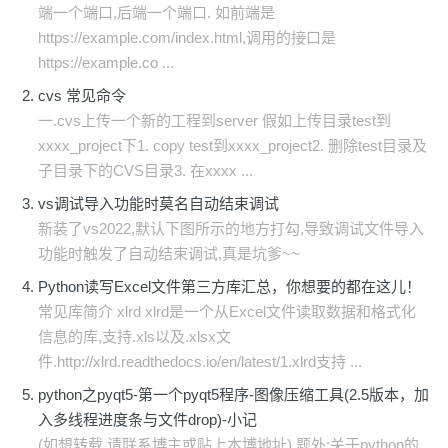
端一个端口,后端一个端口. 如前端是
https://example.com/index.html,调用的接口是
https://example.co ...
cvs 常见命令
一.cvs上传一个新的工程到server 假如上传目录test到
xxxx_project下1. copy test到xxxx_project2. 删除test目录及
子目录下的CVS目录3. 在xxxx ...
vs调试导入功能时莫名自动结束调试
新装了vs2022,默认下图所示的地方打勾,导致调试文件导入
功能时触发了自动结束调试,真是坑爹~~
Python读写Excel文件第三方库汇总，你想要的都在这儿！
常见库简介 xlrd xlrd是一个从Excel文件读取数据和格式化
信息的库,支持.xls以及.xlsx文
件.http://xlrd.readthedocs.io/en/latest/1.xlrd支持 ...
python之pyqt5-第一个pyqt5程序-图像压缩工具(2.5版本，加
入多线程进度条与文件drop)-小记
(如想转载,请联系博主或贴上本博地址) 题外:关于python的