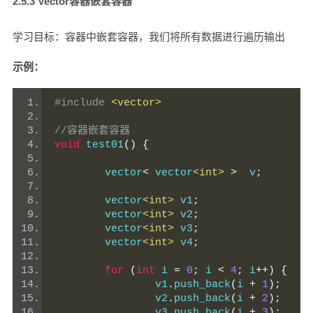
2.5.3 Vector容器嵌套容器
学习目标：容器中嵌套容器，我们将所有数据进行遍历输出
示例：
#include
<vector>
//容器嵌套容器
void
 test01
()
{
	vector
<
 vector
<int>
>
  v
;
	vector
<int>
 v1
;
	vector
<int>
 v2
;
	vector
<int>
 v3
;
	vector
<int>
 v4
;
for
(
int
 i 
=
0
;
 i 
<
4
;
 i
++)
{
		v1
.
push_back
(
i 
+
1
);
		v2
.
push_back
(
i 
+
2
);
		v3
.
push_back
(
i 
+
3
);