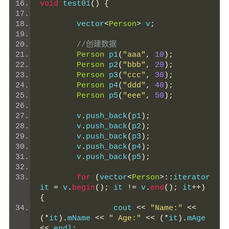
void
 test01
()
{
	vector
<
Person
>
 v
;
//创建数据
Person
 p1
(
"aaa"
,
10
);
Person
 p2
(
"bbb"
,
20
);
Person
 p3
(
"ccc"
,
30
);
Person
 p4
(
"ddd"
,
40
);
Person
 p5
(
"eee"
,
50
);
	v
.
push_back
(
p1
);
	v
.
push_back
(
p2
);
	v
.
push_back
(
p3
);
	v
.
push_back
(
p4
);
	v
.
push_back
(
p5
);
for
(
vector
<
Person
>::
iterator 
it 
=
 v
.
begin
();
 it 
!=
 v
.
end
();
 it
++)
{
		cout 
<<
"Name:"
<<
(*
it
).
mName 
<<
" Age:"
<<
(*
it
).
mAge 
<<
 endl
;