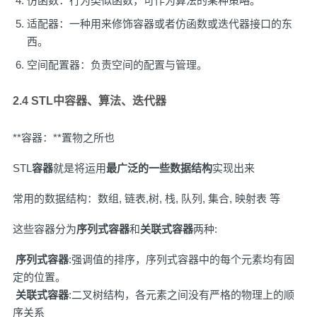
仿函数：行为类似函数，可作为算法的某种策略。
适配器：一种用来修饰容器或者仿函数或迭代器接口的东
西。
空间配置器：负责空间的配置与管理。
2.4 STL中容器、算法、迭代器
**容器：**置物之所也
STL
容器
就是将运用
最广泛的一些数据结构
实现出来
常用的数据结构：数组, 链表,树, 栈, 队列, 集合, 映射表 等
这些容器分为
序列式容器
和
关联式容器
两种:
​
序列式容器
:强调值的排序，序列式容器中的每个元素均有固
定的位置。
​
关联式容器
:二叉树结构，各元素之间没有严格的物理上的顺
序关系