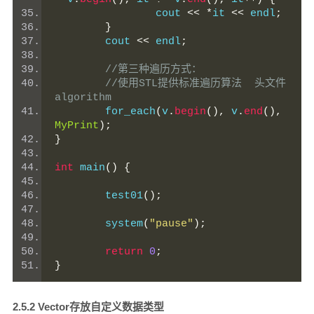
		cout 
<<
*
it 
<<
 endl
;
}
	cout 
<<
 endl
;
//第三种遍历方式：
//使用STL提供标准遍历算法  头文件 
algorithm
	for_each
(
v
.
begin
(),
 v
.
end
(),
MyPrint
);
}
int
 main
()
{
	test01
();
	system
(
"pause"
);
return
0
;
}
2.5.2 Vector存放自定义数据类型