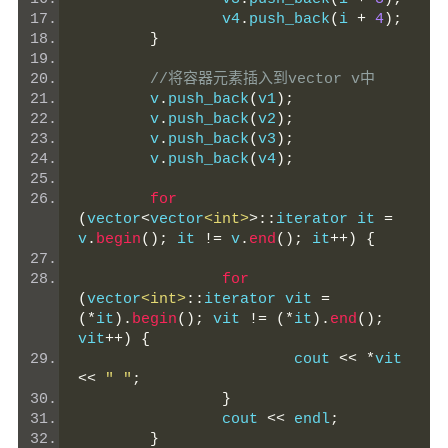
		v4
.
push_back
(
i 
+
4
);
}
//将容器元素插入到vector v中
	v
.
push_back
(
v1
);
	v
.
push_back
(
v2
);
	v
.
push_back
(
v3
);
	v
.
push_back
(
v4
);
for
(
vector
<
vector
<int>
>::
iterator it 
=
v
.
begin
();
 it 
!=
 v
.
end
();
 it
++)
{
for
(
vector
<int>
::
iterator vit 
=
(*
it
).
begin
();
 vit 
!=
(*
it
).
end
();
vit
++)
{
			cout 
<<
*
vit 
<<
" "
;
}
		cout 
<<
 endl
;
}