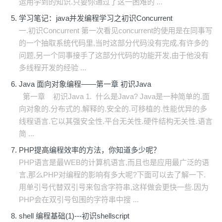
运用学到的知识.只要你通过了这一困难的 ...
学习笔记：java并发编程学习之初识Concurrent
一.初识Concurrent 第一次看见concurrent的使用是在同事写
的一个抽取系统代码里,当时这部分代码没有完成,有许多的
问题,另一个同事接手了这部分代码的功能开发,由于他没有
多线程开发的经验 ...
Java 面向对象编程——第一章 初识Java
第一章 初识Java 1. 什么是Java? Java是一种简单的.面
向对象的.分布式的.解释的.安全的.可移植的.性能优异的多
线程语言.它以其强安全性.平台无关性.硬件结构无关性.语言
简 ...
PHP提高编程效率的方法，你知道多少呢？
PHP语言是最WEB的计算机语言,而且也是应用最广泛的语
言,那么PHP对编程的影响有多大呢?下面可以去了解一下.
用单引号代替双引号来包含字符串,这样做会更快一些.因为
PHP会在双引号包围的字符串中搜 ...
shell 编程基础(1)---初识shellscript