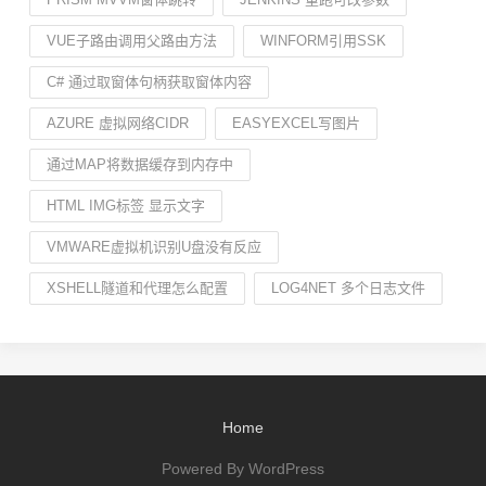
VUE子路由调用父路由方法
WINFORM引用SSK
C# 通过取窗体句柄获取窗体内容
AZURE 虚拟网络CIDR
EASYEXCEL写图片
通过MAP将数据缓存到内存中
HTML IMG标签 显示文字
VMWARE虚拟机识别U盘没有反应
XSHELL隧道和代理怎么配置
LOG4NET 多个日志文件
Home
Powered By WordPress