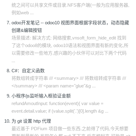
统之间可以共享文件或目录.NFS客户端(一般为应用服务器,
例如web ...
odoo开发笔记 -- odoo10 视图界面根据字段状态，动态隐藏
创建&编辑按钮
场景描述: 解决方式: 网络搜索,vnsoft_form_hide_edit 找到
了这个odoo8的模块, odoo10语法和视图界面有新的变化,所
以需要修改一些地方,感兴趣的小伙伴可以对比下两个代码
...
C#：自定义函数
将数组转成字符串 /// <summary> /// 将数组转成字符串 ///
</summary> /// <param name="glue"&g ...
小程序/js监听输入框验证金额
refundAmoutInput: function(event){ var value =
event.detail.value; if (value.split('.')[0].length &g ...
为 git 设置 http 代理
最近基于 PDFium 项目做一些东西.之前得了代码,今天想要