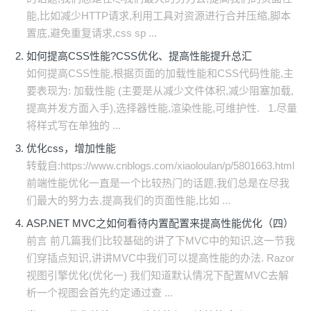
能,比如减少HTTP请求,利用工具对资源进行合并压缩,脚本
置底,避免重复请求,css sp ...
如何提高CSS性能?CSS优化、提高性能提升总汇
如何提高CSS性能,根据页面的加载性能和CSS代码性能,主
要表现为: 加载性能 (主要是从减少文件体积,减少阻塞加载,
提高并发方面入手),选择器性能,渲染性能,可维护性. 1.尽量
将样式写在单独的 ...
优化css，增加性能
转载自:https://www.cnblogs.com/xiaoloulan/p/5801663.html
前端性能优化一直是一个比较热门的话题,我们总是在尽我
们最大的努力去,提高我们的页面性能,比如 ...
ASP.NET MVC之如何看待内置配置来提高性能优化（四）
前言 前几篇我们比较基础的讲了下MVC中的知识,这一节我
们穿插点知识,讲讲MVC中我们可以提高性能的办法. Razor
视图引擎优化(优化一) 我们知道默认情况下配置MVC去解
析一个视图会首先约定通过查 ...