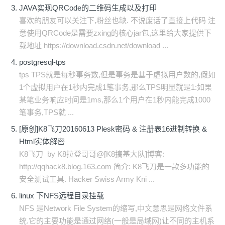
JAVA实现QRCode的二维码生成以及打印
喜欢的朋友可以关注下,粉丝也缺. 不说废话了直接上代码 注
意使用QRCode是需要zxing的核心jar包,这里给大家提供下
载地址 https://download.csdn.net/download ...
postgresql-tps
tps TPS就是每秒事务数,但是事务是基于虚拟用户数的,假如
1个虚拟用户在1秒内完成1笔事务,那么TPS明显就是1:如果
某笔业务响应时间是1ms,那么1个用户在1秒内能完成1000
笔事务,TPS就 ...
[原创]K8飞刀20160613 Plesk密码 & 注册表16进制转换 &
Html实体解密
K8飞刀 by K8拉登哥哥@[K8搞基大队]博客:
http://qqhack8.blog.163.com 简介: K8飞刀是一款多功能的
安全测试工具. Hacker Swiss Army Kni ...
linux 下NFS远程目录挂载
NFS 是Network File System的缩写,中文意思是网络文件系
统.它的主要功能是通过网络(一般是局域网)让不同的主机系