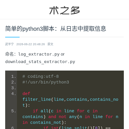
简单的python3脚本：从日志中提取信息
武平宁
2026-06-22 20:48:26
原文
命名：
log_extractor.py
or
download_stats_extractor.py
# coding:utf-8
#!/usr/bin/python3
def
filter_line
(
line
,
contains
,
contains_no
t
):
if
 all
(
c 
in
 line 
for
 c 
in
contains
)
and
not
 any
(
n 
in
 line 
for
 n 
in
 contains_not
):
if
int
(
line
.
split
()[
8
])
==