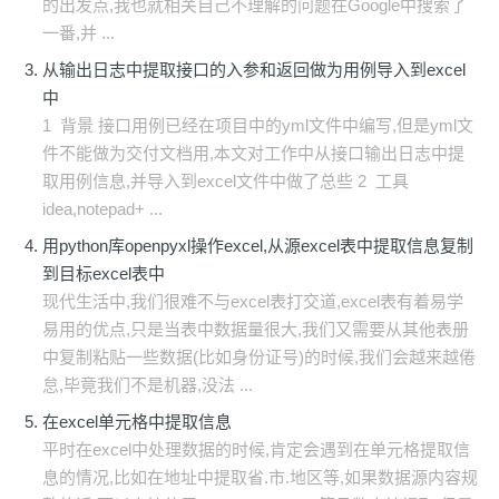
的出发点,我也就相关自己不理解的问题在Google中搜索了
一番,并 ...
从输出日志中提取接口的入参和返回做为用例导入到excel
中
1 背景 接口用例已经在项目中的yml文件中编写,但是yml文
件不能做为交付文档用,本文对工作中从接口输出日志中提
取用例信息,并导入到excel文件中做了总些 2 工具
idea,notepad+ ...
用python库openpyxl操作excel,从源excel表中提取信息复制
到目标excel表中
现代生活中,我们很难不与excel表打交道,excel表有着易学
易用的优点,只是当表中数据量很大,我们又需要从其他表册
中复制粘贴一些数据(比如身份证号)的时候,我们会越来越倦
怠,毕竟我们不是机器,没法 ...
在excel单元格中提取信息
平时在excel中处理数据的时候,肯定会遇到在单元格提取信
息的情况,比如在地址中提取省.市.地区等,如果数据源内容规