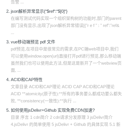
告警 ...
json解析异常显示{“$ref“:“$[0]“}
在编写测试代码实现一个组织架构树的功能时,部门的parent
部门没有显示,出现了json解析异常错误[{"r e f " : " ref":"ref&
...
vue移动端预览 pdf 文件
pdf预览,在项目中是很常见的需求,在PC端web项目中,我们
可以使用window.open(url)直接打开pdf进行预览,那么移动端
虽然我们也可以使用此方法,但是这是新开了一个webview页
面, ...
ACID和CAP特性
文章目录 ACID和CAP理论 ACID CAP ACID和CAP理论
ACID **atomicity(原子性):**所有的事务要么都成功要么都失
败, **consistency(一致性):**执行 ...
如何使用jsDelivr+Github 实现免费CDN加速?
目录 序言 1 cdn简介 2 cdn请求分发原理 3 jsDelivr简介
4.jsDelivr 的简单使用 5 jsDelivr + Github 的具体实现 5.1 新