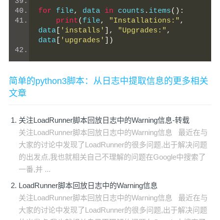
for
 file
,
 data 
in
 counts
.
items
():
print
(
file
,
"Installations:"
,
data
[
'installs'
],
"Upgrades:"
,
data
[
'upgrades'
])
简单的python3脚本：从日志中提取信息的更多相关
文章
关注LoadRunner脚本回放日志中的Warning信息-转载
关注LoadRunner脚本回放日志中的Warning信息 最近在与
大家的讨论中发现了LoadRunner的很多问题,出于解决问题
的出发点,我也就相关自己不理解的问题在Google中搜索了
一番,并 ...
LoadRunner脚本回放日志中的Warning信息
关注LoadRunner脚本回放日志中的Warning信息 最近在与
大家的讨论中发现了LoadRunner的很多问题,出于解决问题