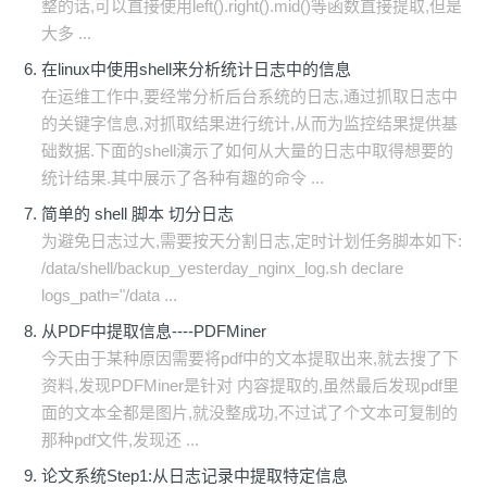
整的话,可以直接使用left().right().mid()等函数直接提取,但是
大多 ...
在linux中使用shell来分析统计日志中的信息
在运维工作中,要经常分析后台系统的日志,通过抓取日志中
的关键字信息,对抓取结果进行统计,从而为监控结果提供基
础数据.下面的shell演示了如何从大量的日志中取得想要的
统计结果.其中展示了各种有趣的命令 ...
简单的 shell 脚本 切分日志
为避免日志过大,需要按天分割日志,定时计划任务脚本如下:
/data/shell/backup_yesterday_nginx_log.sh declare
logs_path="/data ...
从PDF中提取信息----PDFMiner
今天由于某种原因需要将pdf中的文本提取出来,就去搜了下
资料,发现PDFMiner是针对 内容提取的,虽然最后发现pdf里
面的文本全都是图片,就没整成功,不过试了个文本可复制的
那种pdf文件,发现还 ...
论文系统Step1:从日志记录中提取特定信息