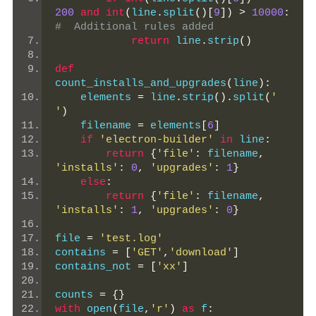
200
and
int
(
line
.
split
()[
9
])
>
10000
:
#  Additional rules added
return
 line
.
strip
()
def
count_installs_and_upgrades
(
line
):
    elements 
=
 line
.
strip
().
split
(
' 
'
)
    filename 
=
 elements
[
6
]
if
'electron-builder'
in
 line
:
return
{
'file'
:
 filename
,
'installs'
:
0
,
'upgrades'
:
1
}
else
:
return
{
'file'
:
 filename
,
'installs'
:
1
,
'upgrades'
:
0
}
file 
=
'test.log'
contains 
=
[
'GET'
,
'download'
]
contains_not 
=
[
'xx'
]
counts 
=
{}
with
 open
(
file
,
'r'
)
as
 f
: