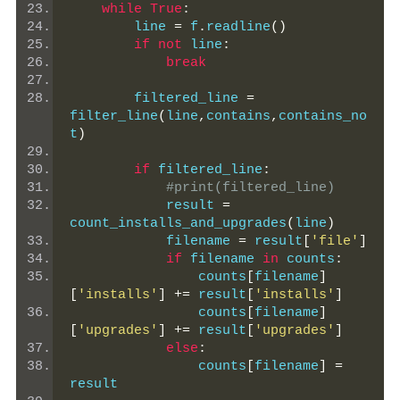
while
True
:
        line 
=
 f
.
readline
()
if
not
 line
:
break
        filtered_line 
=
filter_line
(
line
,
contains
,
contains_no
t
)
if
 filtered_line
:
#print(filtered_line)
            result 
=
count_installs_and_upgrades
(
line
)
            filename 
=
 result
[
'file'
]
if
 filename 
in
 counts
:
                counts
[
filename
]
[
'installs'
]
+=
 result
[
'installs'
]
                counts
[
filename
]
[
'upgrades'
]
+=
 result
[
'upgrades'
]
else
:
                counts
[
filename
]
=
result