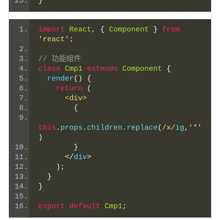
}
import
React
,
{
Component
}
from
'react'
;
// 功能组件
class
Cmp1
extends
Component
{
  render
()
{
return
(
<div>
{
this
.
props
.
children
.
replace
(
/x/
ig
,
'*'
)
}
</
div
>
);
}
}
export
default
Cmp1
;