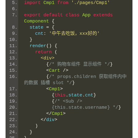
import
Cmp1
from
'./pages/Cmp1'
export
default
class
App
extends
Component
{
  state 
=
{
    cnt
:
'中午去吃饭，xxx好的'
}
  render
()
{
return
(
<div>
{
/* 购物车组件 显示组件 */
}
<
Cart
/>
{
/* props.children 获取组件内中
的数据 插槽 slot */
}
<
Cmp1
>
{
this
.
state
.
cnt
}
{
/* <Sub />
          {this.state.username} */
}
</
Cmp1
>
</
div
>
)
}