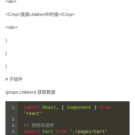
<div>
<Cmp>我是children中的值</Cmp>
</div>
)
}
}
# 子组件
{props.children} 获取数据
import
React
,
{
Component
}
from
'react'
// 购物车组件
import
Cart
from
'./pages/Cart'