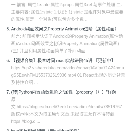
一.前言: 属性1:state 属性2:props 属性3:ref 与事件处理 二.
主要内容: 属性1:state 1,认识: 1) state 是组件对象中最重要
的属性,值是一个对象(可以包含多个数 ...
Android动画效果之Property Animation进阶（属性动画）
前言: 前面初步认识了Android的Property Animation(属性动
画)Android动画效果之初识Property Animation(属性动画)
(三),并且利用属性动画简单了补间动画 ...
【视频合集】极客时间 react实战进阶45讲 【更新中】
https://up2.v.sharedaka.com/video/ochvq0AVfpa71A24bmu
gS5EewhFM1553702519936.mp4 01 React出现的历史背景
及特性介绍 ...
(转)Python内置函数进阶之“属性（property（））”详解
原
文:https://blog.csdn.net/GeekLeee/article/details/78519767
版权声明:本文为博主原创文章,未经博主允许不得转载.
https://blog.c ...
java构建树形列表（带children属性）