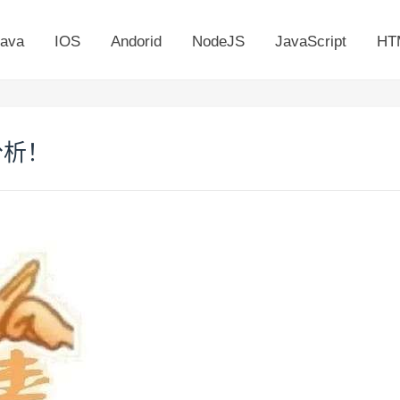
ava
IOS
Andorid
NodeJS
JavaScript
HT
分析！