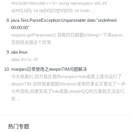
#include<bits/stdc++.h> using namespace std; int
a[400],b[5]; int dp[50][50][50][50]; int main ...
java.Text.ParseException:Unparseable date:"undefined
00:00:00"
request.getParameter() 获取的日期要toString一下再parse,
否则就会报这个异常
alia linux
alias lrt='ls -lrt'
manjaro日常使用之deepinTIM问题解决
今天很高兴,因为我在我的manjaro+kde桌面上成功运行了
deepinTIM.这样我离摆脱Windows使用的事业又更近了一步.
众所周知,如果安装了kde桌面,deepinQQ的方案就无法运行,
安 ...
热门专题