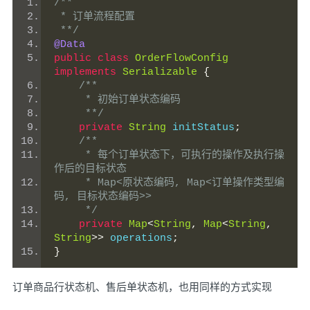
/**
 * 订单流程配置
 **/
@Data
public
class
OrderFlowConfig
implements
Serializable
{
/**
     * 初始订单状态编码
     **/
private
String
 initStatus
;
/**
     * 每个订单状态下，可执行的操作及执行操
作后的目标状态
     * Map<原状态编码, Map<订单操作类型编
码, 目标状态编码>>
     */
private
Map
<
String
,
Map
<
String
,
String
>>
 operations
;
}
订单商品行状态机、售后单状态机，也用同样的方式实现