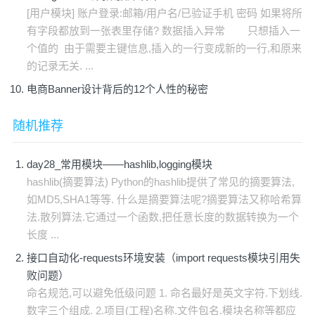
[用户模块] 账户登录:邮箱/用户名/已验证手机 密码 如果将所
有字段都放到一张表里存储? 数据插入异常 只想插入一
个值的 由于需要主键信息,插入的一行变成新的一行,和原来
的记录无关. ...
电商Banner设计背后的12个人性的秘密
随机推荐
day28_常用模块——hashlib,logging模块
hashlib(摘要算法) Python的hashlib提供了常见的摘要算法,
如MD5,SHA1等等. 什么是摘要算法呢?摘要算法又称哈希算
法.散列算法.它通过一个函数,把任意长度的数据转换为一个
长度 ...
接口自动化-requests环境安装（import requests模块引用失
败问题）
命名规范,可以避免低级问题 1. 命名最好是英文字符.下划线.
数字三个组成. 2.项目(工程)名称.文件包名.模块名称等都应