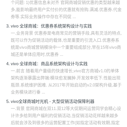
个问题: 1)优惠信息未对齐 官网商城促销优惠的类型越来越
多,能影响最终用户实付价的优惠就有抢购.满减.优惠券.代金
券等.实际业务操作中存在不同促 ...
vivo 全球商城：优惠券系统架构设计与实践
一.业务背景 优惠券是电商常见的营销手段,具有灵活的特点,
既可以作为促销活动的载体,也是重要的引流入口.优惠券系
统是vivo商城营销模块中一个重要组成部分,早在15年vivo商
城还是单体应用时,优惠券 ...
vivo 全球商城：商品系统架构设计与实践
一.前言 随着用户量级的快速增长,vivo官方商城v1.0的单体
架构逐渐暴露出弊端:模块愈发臃肿.开发效率低下.性能出现
瓶颈.系统维护困难. 从2017年开始启动的v2.0架构升级,基于
业务模块进行垂 ...
vivo全球商城时光机 - 大型促销活动保障利器
一.背景 官网商城在双11.双12等大促期间运营同学会精心设
计许多给到用户福利的促销活动,当促销活动花样越来越多
后就会涉及到很多的运营配置工作(如指定活动有效期,指定