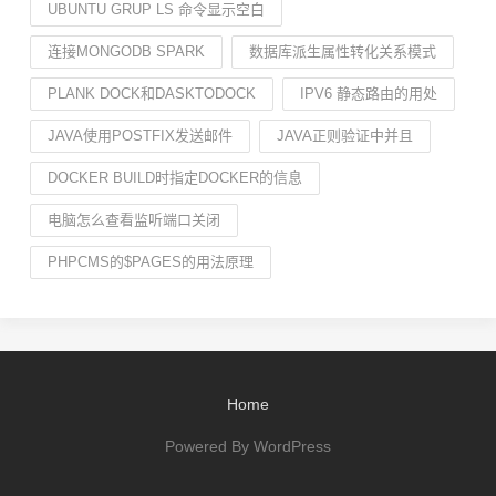
UBUNTU GRUP LS 命令显示空白
连接MONGODB SPARK
数据库派生属性转化关系模式
PLANK DOCK和DASKTODOCK
IPV6 静态路由的用处
JAVA使用POSTFIX发送邮件
JAVA正则验证中并且
DOCKER BUILD时指定DOCKER的信息
电脑怎么查看监听端口关闭
PHPCMS的$PAGES的用法原理
Home
Powered By WordPress