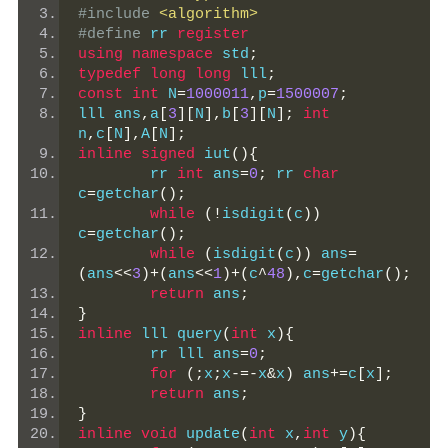
#include
<algorithm>
#define
 rr 
register
using
namespace
 std
;
typedef
long
long
 lll
;
const
int
 N
=
1000011
,
p
=
1500007
;
lll ans
,
a
[
3
][
N
],
b
[
3
][
N
];
int
n
,
c
[
N
],
A
[
N
];
inline
signed
 iut
(){
	rr 
int
 ans
=
0
;
 rr 
char
c
=
getchar
();
while
(!
isdigit
(
c
))
c
=
getchar
();
while
(
isdigit
(
c
))
 ans
=
(
ans
<<
3
)+(
ans
<<
1
)+(
c
^
48
),
c
=
getchar
();
return
 ans
;
}
inline
 lll query
(
int
 x
){
	rr lll ans
=
0
;
for
(;
x
;
x
-=-
x
&
x
)
 ans
+=
c
[
x
];
return
 ans
;
}
inline
void
 update
(
int
 x
,
int
 y
){