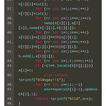
b
[
1
][
i
]=
iut
();
for
(
rr 
int
 i
=
1
;
i
<=
n
;++
i
)
b
[
2
][
i
]=
iut
();
for
(
rr 
int
 i
=
2
;
i
<=
n
;
i
+=
2
)
	    swap
(
a
[
1
][
i
],
a
[
2
]
[
i
]),
swap
(
b
[
1
][
i
],
b
[
2
][
i
]);
for
(
rr 
int
 i
=
1
;
i
<=
n
;++
i
)
a
[
0
][
i
]=
a
[
1
][
i
]<<
30
|
a
[
2
][
i
];
for
(
rr 
int
 i
=
1
;
i
<=
n
;++
i
)
b
[
0
][
i
]=
b
[
1
][
i
]<<
30
|
b
[
2
][
i
];
for
(
rr 
int
 i
=
1
;
i
<=
n
;++
i
)
h
.
add
(
i
,
a
[
0
][
i
]);
for
(
rr 
int
 i
=
1
,
t
;
i
<=
n
;++
i
)
if
(~(
t
=
h
.
locate
(
b
[
0
][
i
])))
A
[
i
]=
t
;
else
return
!
printf
(
"dldsgay!!1"
);
for
(
rr 
int
 i
=
n
;
i
;--
i
)
	    ans
+=
query
(
A
[
i
]-
1
),
update
(
A
[
i
],
1
);
return
!
printf
(
"%lld"
,
ans
);
}