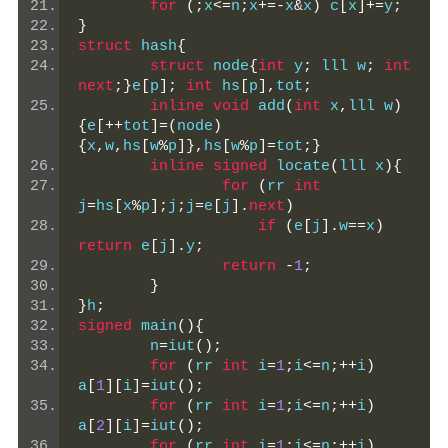
for
(;
x
<=
n
;
x
+=-
x
&
x
)
 c
[
x
]+=
y
;
}
struct
 hash
{
struct
 node
{
int
 y
;
 lll w
;
int
next
;}
e
[
p
];
int
 hs
[
p
],
tot
;
inline
void
 add
(
int
 x
,
lll w
)
{
e
[++
tot
]=(
node
)
{
x
,
w
,
hs
[
w
%
p
]},
hs
[
w
%
p
]=
tot
;}
inline
signed
 locate
(
lll x
){
for
(
rr 
int
j
=
hs
[
x
%
p
];
j
;
j
=
e
[
j
].
next
)
if
(
e
[
j
].
w
==
x
)
return
 e
[
j
].
y
;
return
-
1
;
}
}
h
;
signed
 main
(){
	n
=
iut
();
for
(
rr 
int
 i
=
1
;
i
<=
n
;++
i
)
a
[
1
][
i
]=
iut
();
for
(
rr 
int
 i
=
1
;
i
<=
n
;++
i
)
a
[
2
][
i
]=
iut
();
for
(
rr 
int
 i
=
1
;
i
<=
n
;++
i
)