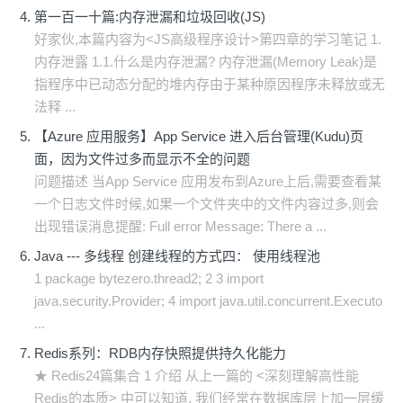
第一百一十篇:内存泄漏和垃圾回收(JS)
好家伙,本篇内容为<JS高级程序设计>第四章的学习笔记 1.
内存泄露 1.1.什么是内存泄漏? 内存泄漏(Memory Leak)是
指程序中已动态分配的堆内存由于某种原因程序未释放或无
法释 ...
【Azure 应用服务】App Service 进入后台管理(Kudu)页
面，因为文件过多而显示不全的问题
问题描述 当App Service 应用发布到Azure上后,需要查看某
一个日志文件时候,如果一个文件夹中的文件内容过多,则会
出现错误消息提醒: Full error Message: There a ...
Java --- 多线程 创建线程的方式四： 使用线程池
1 package bytezero.thread2; 2 3 import
java.security.Provider; 4 import java.util.concurrent.Executo
...
Redis系列：RDB内存快照提供持久化能力
★ Redis24篇集合 1 介绍 从上一篇的 <深刻理解高性能
Redis的本质> 中可以知道, 我们经常在数据库层上加一层缓