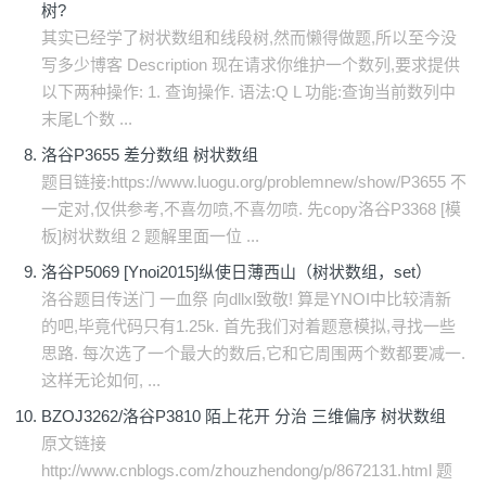
树?
其实已经学了树状数组和线段树,然而懒得做题,所以至今没
写多少博客 Description 现在请求你维护一个数列,要求提供
以下两种操作: 1. 查询操作. 语法:Q L 功能:查询当前数列中
末尾L个数 ...
洛谷P3655 差分数组 树状数组
题目链接:https://www.luogu.org/problemnew/show/P3655 不
一定对,仅供参考,不喜勿喷,不喜勿喷. 先copy洛谷P3368 [模
板]树状数组 2 题解里面一位 ...
洛谷P5069 [Ynoi2015]纵使日薄西山（树状数组，set）
洛谷题目传送门 一血祭 向dllxl致敬! 算是YNOI中比较清新
的吧,毕竟代码只有1.25k. 首先我们对着题意模拟,寻找一些
思路. 每次选了一个最大的数后,它和它周围两个数都要减一.
这样无论如何, ...
BZOJ3262/洛谷P3810 陌上花开 分治 三维偏序 树状数组
原文链接
http://www.cnblogs.com/zhouzhendong/p/8672131.html 题