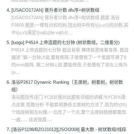
#include <iostream> #include <cstdio ...
[USACO17JAN] 晋升者计数 dfs序+树状数组
[USACO17JAN] 晋升者计数 dfs序+树状数组 题面 洛谷
P3605 题意:一棵有点权的树,找出树中所有\((u,v)\)的对数,其
中\(u,v\)满足\(val(u)\le val(v)\ ...
[luogu] P4514 上帝造题的七分钟 (树状数组，二维差分)
P4514 上帝造题的七分钟 题目背景 裸体就意味着身体. 题目
描述 "第一分钟,X说,要有矩阵,于是便有了一个里面写满了0
的n×m矩阵. 第二分钟,L说,要能修改,于是便有了将左上角为
(a ...
洛谷P2617 Dynamic Ranking（主席树，树套树，树状数
组）
洛谷题目传送门 YCB巨佬对此题有详细的讲解.%YCB%请
点这里 思路分析 不能套用静态主席树的方法了.因为的\(N\)
个线段树相互纠缠,一旦改了一个点,整个主席树统统都要改
一遍...... 话说我真 ...
[洛谷P1198/BZOJ1012][JSOI2008] 最大数 - 树状数组/线段