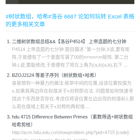
#树状数组，哈希#洛谷 6687 论如何玩转 Excel 表格
的更多相关文章
二维树状数组总结&&【洛谷P4514】 上帝造题的七分钟
P4514 上帝造题的七分钟 题目描述 "第一分钟,X说,要有矩
阵,于是便有了一个里面写满了00的n×mn×m矩阵. 第二分
钟,L说,要能修改,于是便有了将左上角为(a,b)(a,b),右下 ...
BZOJ2124 等差子序列（树状数组+哈希）
容易想到一种暴力的做法:枚举中间的位置,设该位置权值为
x,如果其两边存在权值关于x对称即合法. 问题是如何快速寻
找这个东西是否存在.考虑仅将该位置左边出现的权值标1.那
么若在值域上若关于x对称的两权值 ...
hdu 4715 Difference Between Primes（素数筛选+树状数组
哈希剪枝）
http://acm.hdu.edu.cn/showproblem.php?pid=4715 [code]: