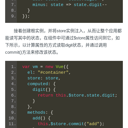
    minus
:
 state 
=>
 state
.
digit
--
}
});
接着创建根实例，并将store实例注入，从而让整个应用都
能读写其中的状态，在组件中可通过$store属性访问到它，如
下所示，以计算属性的方式读取digit状态，并通过调用
commit()方法来修改该状态。
var
 vm 
=
new
Vue
({
  el
:
"#container"
,
  store
:
 store
,
  computed
:
{
    digit
()
{
return
this
.
$store
.
state
.
digit
;
}
},
  methods
:
{
    add
()
{
this
.
$store
.
commit
(
"add"
);