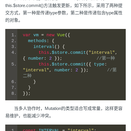
this.$store.commit()方法触发更新，如下所示，采用了两种提
交方式，第一种是传递type参数，第二种是传递包含type属性
的对象。
var
 vm 
=
new
Vue
({
  methods
:
{
    interval
()
{
this
.
$store
.
commit
(
"interval"
,
{
 number
:
2
});
//第一种
this
.
$store
.
commit
({
 type
:
"interval"
,
 number
:
2
});
//第
二种
}
}
});
当多人协作时，Mutation的类型适合写成常量，这样更容
易维护，也能减少冲突。
const
 INTERVAL 
=
"interval"
;