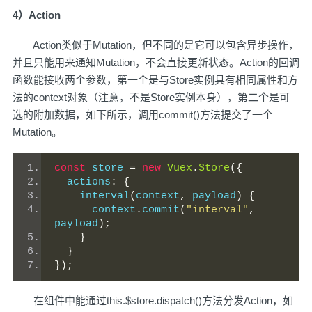
4）Action
Action类似于Mutation，但不同的是它可以包含异步操作，
并且只能用来通知Mutation，不会直接更新状态。Action的回调
函数能接收两个参数，第一个是与Store实例具有相同属性和方
法的context对象（注意，不是Store实例本身），第二个是可
选的附加数据，如下所示，调用commit()方法提交了一个
Mutation。
const
 store 
=
new
Vuex
.
Store
({
  actions
:
{
    interval
(
context
,
 payload
)
{
      context
.
commit
(
"interval"
,
payload
);
}
}
});
在组件中能通过this.$store.dispatch()方法分发Action，如