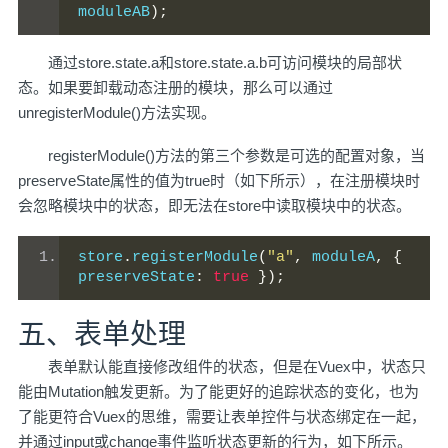
moduleAB
);
通过store.state.a和store.state.a.b可访问模块的局部状
态。如果要卸载动态注册的模块，那么可以通过
unregisterModule()方法实现。
registerModule()方法的第三个参数是可选的配置对象，当
preserveState属性的值为true时（如下所示），在注册模块时
会忽略模块中的状态，即无法在store中读取模块中的状态。
store
.
registerModule
(
"a"
,
 moduleA
,
{
preserveState
:
true
});
五、表单处理
表单默认能直接修改组件的状态，但是在Vuex中，状态只
能由Mutation触发更新。为了能更好的追踪状态的变化，也为
了能更符合Vuex的思维，需要让表单控件与状态绑定在一起，
并通过input或change事件监听状态更新的行为，如下所示。