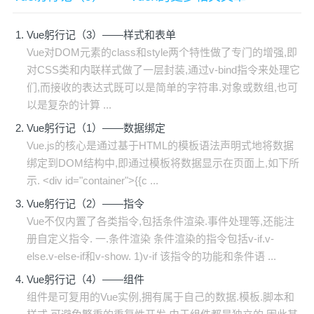
Vue躬行记（3）——样式和表单
Vue对DOM元素的class和style两个特性做了专门的增强,即
对CSS类和内联样式做了一层封装,通过v-bind指令来处理它
们,而接收的表达式既可以是简单的字符串.对象或数组,也可
以是复杂的计算 ...
Vue躬行记（1）——数据绑定
Vue.js的核心是通过基于HTML的模板语法声明式地将数据
绑定到DOM结构中,即通过模板将数据显示在页面上,如下所
示. <div id="container">{{c ...
Vue躬行记（2）——指令
Vue不仅内置了各类指令,包括条件渲染.事件处理等,还能注
册自定义指令. 一.条件渲染 条件渲染的指令包括v-if.v-
else.v-else-if和v-show. 1)v-if 该指令的功能和条件语 ...
Vue躬行记（4）——组件
组件是可复用的Vue实例,拥有属于自己的数据.模板.脚本和