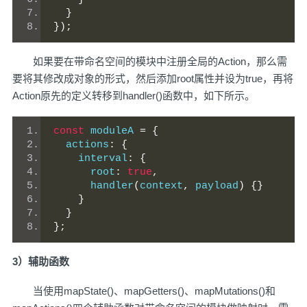
}
});
如果要在带命名空间的模块中注册全局的Action，那么需
要将其修改成对象的形式，然后添加root属性并设为true，再将
Action原先的定义转移到handler()函数中，如下所示。
const
 moduleA 
=
{
  actions
:
{
    interval
:
{
      root
:
true
,
      handler
(
context
,
 payload
)
{}
}
}
};
3）辅助函数
当使用mapState()、mapGetters()、mapMutations()和