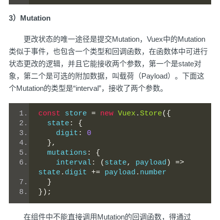
3）Mutation
更改状态的唯一途径是提交Mutation，Vuex中的Mutation
类似于事件，也包含一个类型和回调函数，在函数体中可进行
状态更改的逻辑，并且它能接收两个参数，第一个是state对
象，第二个是可选的附加数据，叫载荷（Payload）。下面这
个Mutation的类型是“interval”，接收了两个参数。
const
 store 
=
new
Vuex
.
Store
({
  state
:
{
    digit
:
0
},
  mutations
:
{
    interval
:
(
state
,
 payload
)
=>
state
.
digit 
+=
 payload
.
number
}
});
在组件中不能直接调用Mutation的回调函数，得通过