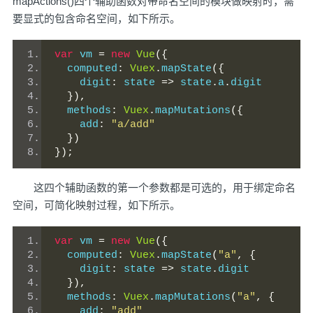
mapActions()四个辅助函数对带命名空间的模块做映射时，需
要显式的包含命名空间，如下所示。
var
 vm 
=
new
Vue
({
  computed
:
Vuex
.
mapState
({
    digit
:
 state 
=>
 state
.
a
.
digit
}),
  methods
:
Vuex
.
mapMutations
({
    add
:
"a/add"
})
});
这四个辅助函数的第一个参数都是可选的，用于绑定命名
空间，可简化映射过程，如下所示。
var
 vm 
=
new
Vue
({
  computed
:
Vuex
.
mapState
(
"a"
,
{
    digit
:
 state 
=>
 state
.
digit
}),
  methods
:
Vuex
.
mapMutations
(
"a"
,
{
    add
:
"add"