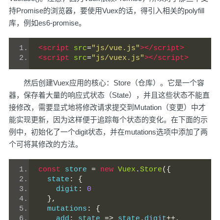
持Promise的浏览器，要使用Vuex的话，得引入相关的polyfill
库，例如es6-promise。
<script
src
=
"js/vue.js"
></script>
<script
src
=
"js/vuex.js"
></script>
然后创建Vuex应用的核心：Store（仓库）。它是一个容
器，保存着大量的响应式状态（State），并且这些状态不能直
接修改，需要显式地将修改请求提交到Mutation（变更）中才
能实现更新，因为这样便于追踪每个状态的变化。在下面的示
例中，初始化了一个digit状态，并在mutations选项中添加了两
个可将其修改的方法。
const
 store 
=
new
Vuex
.
Store
({
  state
:
{
    digit
:
0
},
  mutations
:
{
    add
:
 state 
=>
 state
.
digit
++,