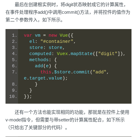
最后在创建根实例时，将digit状态映射成它的计算属性，
在事件处理程序add()中调用commit()方法，并将控件的值作为
第二个参数传入，如下所示。
var
 vm 
=
new
Vue
({
  el
:
"#container"
,
  store
:
 store
,
  computed
:
Vuex
.
mapState
([
"digit"
]),
  methods
:
{
    add
(
e
)
{
this
.
$store
.
commit
(
"add"
,
e
.
target
.
value
);
}
}
});
还有一个方法也能实现相同的功能，那就是在控件上使用
v-model指令，但需要与带setter的计算属性配合，如下所示
（只给出了关键部分的代码）。