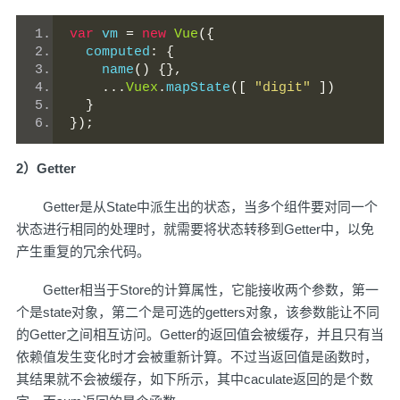
var
 vm 
=
new
Vue
({
  computed
:
{
    name
()
{},
...
Vuex
.
mapState
([
"digit"
])
}
});
2）Getter
Getter是从State中派生出的状态，当多个组件要对同一个
状态进行相同的处理时，就需要将状态转移到Getter中，以免
产生重复的冗余代码。
Getter相当于Store的计算属性，它能接收两个参数，第一
个是state对象，第二个是可选的getters对象，该参数能让不同
的Getter之间相互访问。Getter的返回值会被缓存，并且只有当
依赖值发生变化时才会被重新计算。不过当返回值是函数时，
其结果就不会被缓存，如下所示，其中caculate返回的是个数