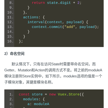
return
 state
.
digit 
+
2
;
}
},
  actions
:
{
    interval
(
context
,
 payload
)
{
      context
.
commit
(
"add"
,
 payload
);
}
}
};
2）命名空间
默认情况下，只有在访问State时需要带命名空间，而
Getter、Mutation和Action的调用方式不变。将之前的moduleA
模块注册到Store实例中，如下所示，modules选项的值是一个
子模块对象，其键是模块名称。
const
 store 
=
new
Vuex
.
Store
({
  modules
:
{
    a
:
 moduleA