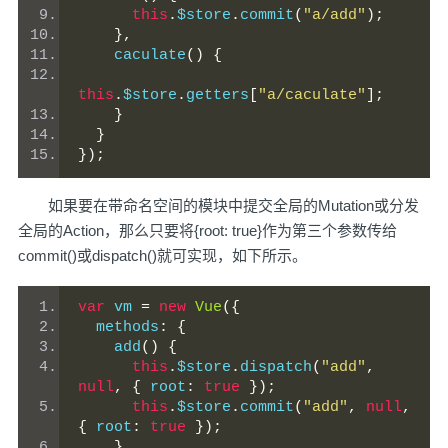
this
.
$store
.
commit
(
"a/add"
);
},
    caculate
()
{
this
.
$store
.
getters
[
"a/caculate"
];
}
}
});
如果要在带命名空间的模块中提交全局的Mutation或分发
全局的Action，那么只要将{root: true}作为第三个参数传给
commit()或dispatch()就可实现，如下所示。
var
 vm 
=
new
Vue
({
  methods
:
{
    add
()
{
this
.
$store
.
dispatch
(
"add"
,
null
,
{
 root
:
true
});
this
.
$store
.
commit
(
"add"
,
null
,
{
 root
:
true
});
}