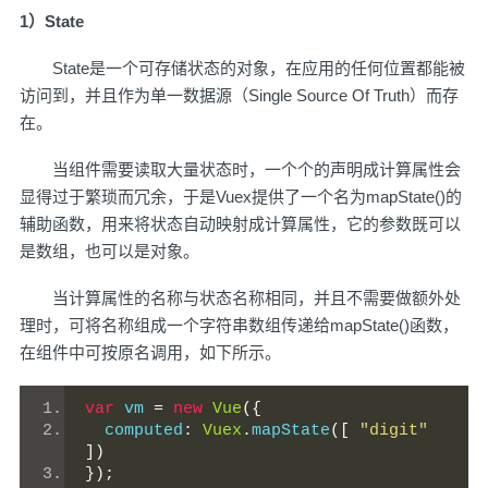
1）State
State是一个可存储状态的对象，在应用的任何位置都能被
访问到，并且作为单一数据源（Single Source Of Truth）而存
在。
当组件需要读取大量状态时，一个个的声明成计算属性会
显得过于繁琐而冗余，于是Vuex提供了一个名为mapState()的
辅助函数，用来将状态自动映射成计算属性，它的参数既可以
是数组，也可以是对象。
当计算属性的名称与状态名称相同，并且不需要做额外处
理时，可将名称组成一个字符串数组传递给mapState()函数，
在组件中可按原名调用，如下所示。
var
 vm 
=
new
Vue
({
  computed
:
Vuex
.
mapState
([
"digit"
])
});