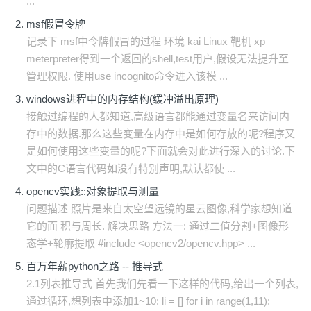
...
msf假冒令牌
记录下 msf中令牌假冒的过程 环境 kai Linux 靶机 xp
meterpreter得到一个返回的shell,test用户,假设无法提升至
管理权限. 使用use incognito命令进入该模 ...
windows进程中的内存结构(缓冲溢出原理)
接触过编程的人都知道,高级语言都能通过变量名来访问内
存中的数据.那么这些变量在内存中是如何存放的呢?程序又
是如何使用这些变量的呢?下面就会对此进行深入的讨论.下
文中的C语言代码如没有特别声明,默认都使 ...
opencv实践::对象提取与测量
问题描述 照片是来自太空望远镜的星云图像,科学家想知道
它的面 积与周长. 解决思路 方法一: 通过二值分割+图像形
态学+轮廓提取 #include <opencv2/opencv.hpp> ...
百万年薪python之路 -- 推导式
2.1列表推导式 首先我们先看一下这样的代码,给出一个列表,
通过循环,想列表中添加1~10: li = [] for i in range(1,11):