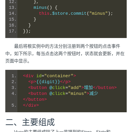
},
    minus
()
{
this
.
$store
.
commit
(
"minus"
);
}
}
});
最后将根实例中的方法分别注册到两个按钮的点击事件
中，如下所示，每当点击这两个按钮时，状态就会更新，并在
页面中显示。
<div
id
=
"container"
>
<p>
{{digit}}
</p>
<button
 @
click
=
"add"
>
增加
</button>
<button
 @
click
=
"minus"
>
减少
</button>
</div>
二、主要组成
Vuex的主要组成除了上一节提到的Store、State和