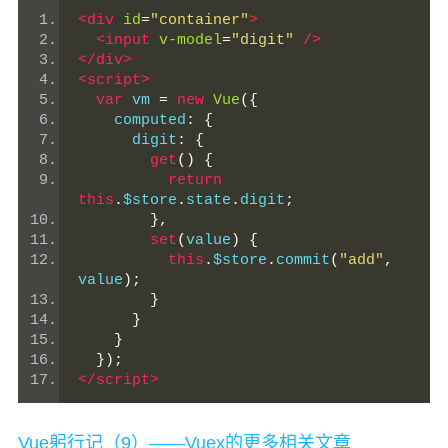
<div
id
=
"container"
>
<input
v-model
=
"digit"
/>
</div>
<script>
var
 vm 
=
new
Vue
({
    computed
:
{
      digit
:
{
get
()
{
return
this
.
$store
.
state
.
digit
;
},
set
(
value
)
{
this
.
$store
.
commit
(
"add"
,
value
);
}
}
}
});
</script>
Vue躬行记（9）——Vuex的更多相关文章