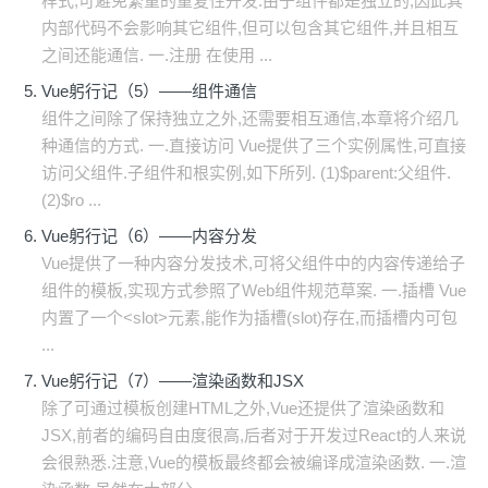
样式,可避免繁重的重复性开发.由于组件都是独立的,因此其
内部代码不会影响其它组件,但可以包含其它组件,并且相互
之间还能通信. 一.注册 在使用 ...
Vue躬行记（5）——组件通信
组件之间除了保持独立之外,还需要相互通信,本章将介绍几
种通信的方式. 一.直接访问 Vue提供了三个实例属性,可直接
访问父组件.子组件和根实例,如下所列. (1)$parent:父组件.
(2)$ro ...
Vue躬行记（6）——内容分发
Vue提供了一种内容分发技术,可将父组件中的内容传递给子
组件的模板,实现方式参照了Web组件规范草案. 一.插槽 Vue
内置了一个<slot>元素,能作为插槽(slot)存在,而插槽内可包
...
Vue躬行记（7）——渲染函数和JSX
除了可通过模板创建HTML之外,Vue还提供了渲染函数和
JSX,前者的编码自由度很高,后者对于开发过React的人来说
会很熟悉.注意,Vue的模板最终都会被编译成渲染函数. 一.渲