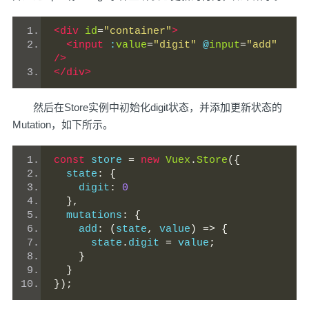
<div
id
=
"container"
>
<input
 :
value
=
"digit"
 @
input
=
"add"
/>
</div>
然后在Store实例中初始化digit状态，并添加更新状态的
Mutation，如下所示。
const
 store 
=
new
Vuex
.
Store
({
  state
:
{
    digit
:
0
},
  mutations
:
{
    add
:
(
state
,
 value
)
=>
{
      state
.
digit 
=
 value
;
}
}
});