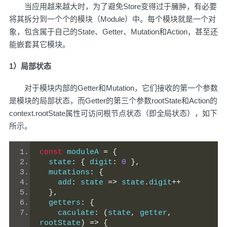
当应用越来越大时，为了避免Store变得过于臃肿，有必要
将其拆分到一个个的模块（Module）中。每个模块就是一个对
象，包含属于自己的State、Getter、Mutation和Action，甚至还
能嵌套其它模块。
1）局部状态
对于模块内部的Getter和Mutation，它们接收的第一个参数
是模块的局部状态，而Getter的第三个参数rootState和Action的
context.rootState属性可访问根节点状态（即全局状态），如下
所示。
const
 moduleA 
=
{
  state
:
{
 digit
:
0
},
  mutations
:
{
    add
:
 state 
=>
 state
.
digit
++
},
  getters
:
{
    caculate
:
(
state
,
 getter
,
rootState
)
=>
{