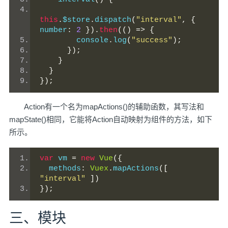
this
.
$store
.
dispatch
(
"interval"
,
{
number
:
2
}).
then
(()
=>
{
        console
.
log
(
"success"
);
});
}
}
});
Action有一个名为mapActions()的辅助函数，其写法和
mapState()相同，它能将Action自动映射为组件的方法，如下
所示。
var
 vm 
=
new
Vue
({
  methods
:
Vuex
.
mapActions
([
"interval"
])
});
三、模块