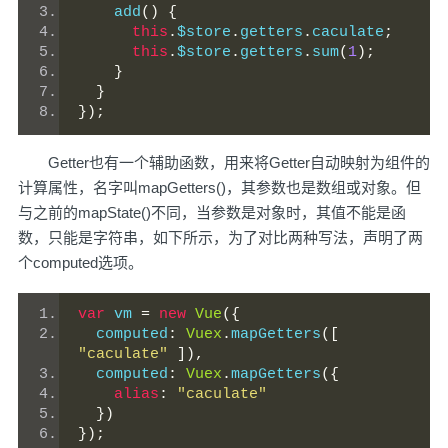
    add
()
{
this
.
$store
.
getters
.
caculate
;
this
.
$store
.
getters
.
sum
(
1
);
}
}
});
Getter也有一个辅助函数，用来将Getter自动映射为组件的
计算属性，名字叫mapGetters()，其参数也是数组或对象。但
与之前的mapState()不同，当参数是对象时，其值不能是函
数，只能是字符串，如下所示，为了对比两种写法，声明了两
个computed选项。
var
 vm 
=
new
Vue
({
  computed
:
Vuex
.
mapGetters
([
"caculate"
]),
  computed
:
Vuex
.
mapGetters
({
alias
:
"caculate"
})
});