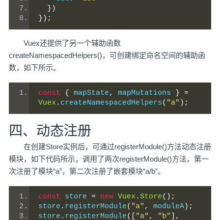
})
});
Vuex还提供了另一个辅助函数
createNamespacedHelpers()，可创建绑定命名空间的辅助函
数，如下所示。
const
{
 mapState
,
 mapMutations 
}
=
Vuex
.
createNamespacedHelpers
(
"a"
);
四、动态注册
在创建Store实例后，可通过registerModule()方法动态注册
模块，如下代码所示，调用了两次registerModule()方法，第一
次注册了模块“a”，第二次注册了嵌套模块“a/b”。
const
 store 
=
new
Vuex
.
Store
();
store
.
registerModule
(
"a"
,
 moduleA
);
store
.
registerModule
([
"a"
,
"b"
],