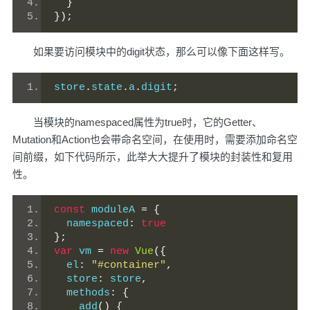
}
});
如果要访问模块中的digit状态，那么可以像下面这样写。
store
.
state
.
a
.
digit
;
当模块的namespaced属性为true时，它的Getter、
Mutation和Action也会带命名空间，在使用时，需要添加命名空
间前缀，如下代码所示，此举大大提升了模块的封装性和复用
性。
const
 moduleA 
=
{
  namespaced
:
true
};
var
 vm 
=
new
Vue
({
  el
:
"#container"
,
  store
:
 store
,
  methods
:
{
    add
()
{