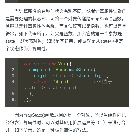
当计算属性的名称与状态名称不同，或者计算属性读取的
是需要处理的状态时，可将一个对象传递给mapState()函数，
其键就是计算属性的名称，而其值既可以是函数，也可以是字
符串，如下代码所示。如果是函数，那么它的第一个参数是
state，即状态对象；如果是字符串，那么就是从state中指定一
个状态作为计算属性。
var
 vm 
=
new
Vue
({
  computed
:
Vuex
.
mapState
({
    digit
:
 state 
=>
 state
.
digit
,
alias
:
"digit"
//相当于
state => state.digit
})
});
因为mapState()函数返回的是一个对象，所以当组件内已
经包含计算属性时，可以对其应用扩展运算符（...）来进行合
并，如下所示，这是一种极为简洁的写法。