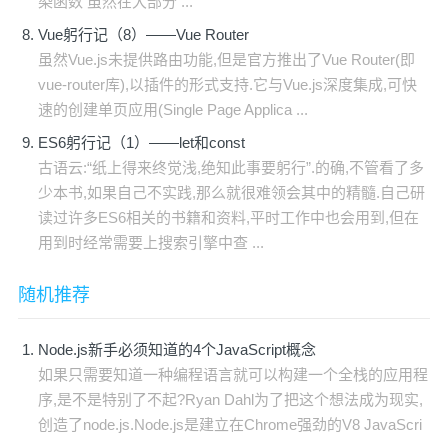
染函数 虽然在大部分 ...
Vue躬行记（8）——Vue Router
虽然Vue.js未提供路由功能,但是官方推出了Vue Router(即
vue-router库),以插件的形式支持.它与Vue.js深度集成,可快
速的创建单页应用(Single Page Applica ...
ES6躬行记（1）——let和const
古语云:“纸上得来终觉浅,绝知此事要躬行”.的确,不管看了多
少本书,如果自己不实践,那么就很难领会其中的精髓.自己研
读过许多ES6相关的书籍和资料,平时工作中也会用到,但在
用到时经常需要上搜索引擎中查 ...
随机推荐
Node.js新手必须知道的4个JavaScript概念
如果只需要知道一种编程语言就可以构建一个全栈的应用程
序,是不是特别了不起?Ryan Dahl为了把这个想法成为现实,
创造了node.js.Node.js是建立在Chrome强劲的V8 JavaScri