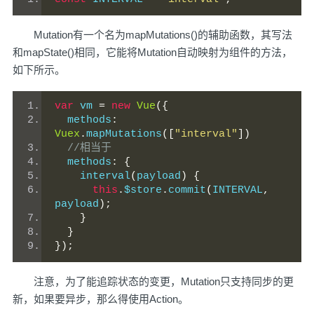
Mutation有一个名为mapMutations()的辅助函数，其写法
和mapState()相同，它能将Mutation自动映射为组件的方法，
如下所示。
var
 vm 
=
new
Vue
({
  methods
:
Vuex
.
mapMutations
([
"interval"
])
//相当于
  methods
:
{
    interval
(
payload
)
{
this
.
$store
.
commit
(
INTERVAL
,
payload
);
}
}
});
注意，为了能追踪状态的变更，Mutation只支持同步的更
新，如果要异步，那么得使用Action。