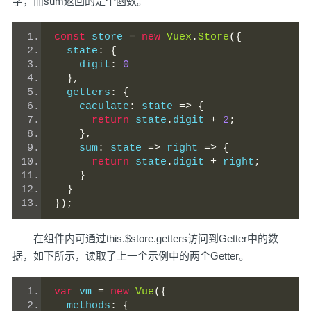
字，而sum返回的是个函数。
const
 store 
=
new
Vuex
.
Store
({
  state
:
{
    digit
:
0
},
  getters
:
{
    caculate
:
 state 
=>
{
return
 state
.
digit 
+
2
;
},
    sum
:
 state 
=>
 right 
=>
{
return
 state
.
digit 
+
 right
;
}
}
});
在组件内可通过this.$store.getters访问到Getter中的数
据，如下所示，读取了上一个示例中的两个Getter。
var
 vm 
=
new
Vue
({
  methods
:
{