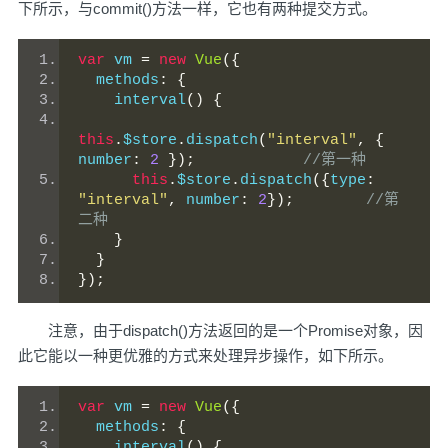
下所示，与commit()方法一样，它也有两种提交方式。
var
 vm 
=
new
Vue
({
  methods
:
{
    interval
()
{
this
.
$store
.
dispatch
(
"interval"
,
{
number
:
2
});
//第一种
this
.
$store
.
dispatch
({
type
:
"interval"
,
 number
:
2
});
//第
二种
}
}
});
注意，由于dispatch()方法返回的是一个Promise对象，因
此它能以一种更优雅的方式来处理异步操作，如下所示。
var
 vm 
=
new
Vue
({
  methods
:
{
    interval
()
{