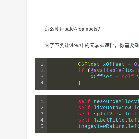
怎么使用safeAreaInsets？
为了不要让view中的元素被遮挡，你需要
CGFloat
 xOffset 
=
0
if
(
@available
(
iOS 
            xOffset 
=
self
.
}
self
.
resourceAllocV
self
.
liveDataView
.
l
self
.
splitView
.
left
self
.
labelTitle
.
lef
       _imageViewReturn
.
lef