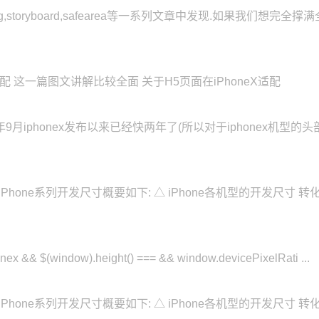
og,storyboard,safearea等一系列文章中发现.如果我们想完全
适配 这一篇图文讲解比较全面 关于H5页面在iPhoneX适配
9月iphonex发布以来已经快两年了(所以对于iphonex机型的头部刘海
熟知的iPhone系列开发尺寸概要如下: △ iPhone各机型的开发尺
& $(window).height() === && window.devicePixelRati ...
熟知的iPhone系列开发尺寸概要如下: △ iPhone各机型的开发尺