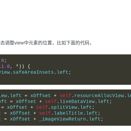
动态调整view中元素的位置，比如下面的代码，
.0
;
11.0
,
*))
{
view
.
safeAreaInsets
.
left
;
iew
.
left 
=
 xOffset 
+
self
.
resourceAllocView
.
l
eft 
=
 xOffset 
+
self
.
liveDataView
.
left
;
 
=
 xOffset 
+
self
.
splitView
.
left
;
t 
=
 xOffset 
+
self
.
labelTitle
.
left
;
t 
=
 xOffset 
+
 _imageViewReturn
.
left
;