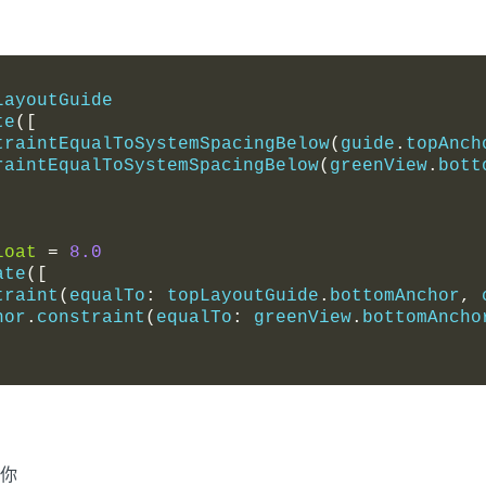
LayoutGuide
te
([
traintEqualToSystemSpacingBelow
(
guide
.
topAnch
raintEqualToSystemSpacingBelow
(
greenView
.
bott
loat
=
8.0
ate
([
traint
(
equalTo
:
 topLayoutGuide
.
bottomAnchor
,
 
hor
.
constraint
(
equalTo
:
 greenView
.
bottomAncho
你