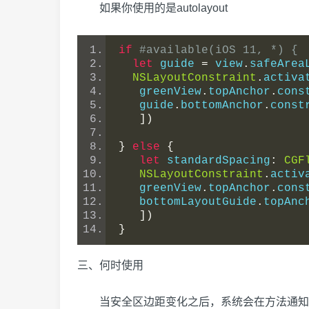
如果你使用的是autolayout
if
#available(iOS 11, *) {
let
 guide 
=
 view
.
safeArea
NSLayoutConstraint
.
activa
   greenView
.
topAnchor
.
cons
   guide
.
bottomAnchor
.
const
])
}
else
{
let
 standardSpacing
:
CGF
NSLayoutConstraint
.
activ
   greenView
.
topAnchor
.
cons
   bottomLayoutGuide
.
topAnc
])
}
三、何时使用
当安全区边距变化之后，系统会在方法通知