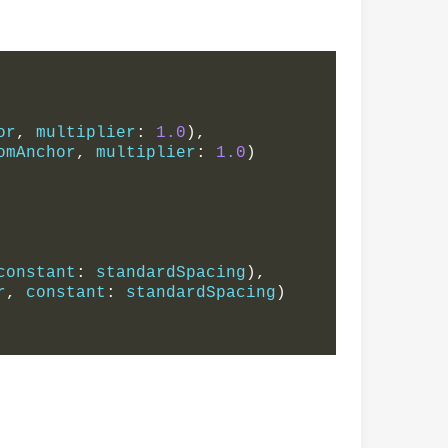
or
,
 multiplier
:
1.0
),
omAnchor
,
 multiplier
:
1.0
)
constant
:
 standardSpacing
),
r
,
 constant
:
 standardSpacing
)