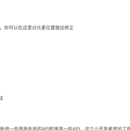
w之中，你可以在这里对元素位置做出修正
法
一些界面布局的API和废弃一些API，这个让开发者增加了