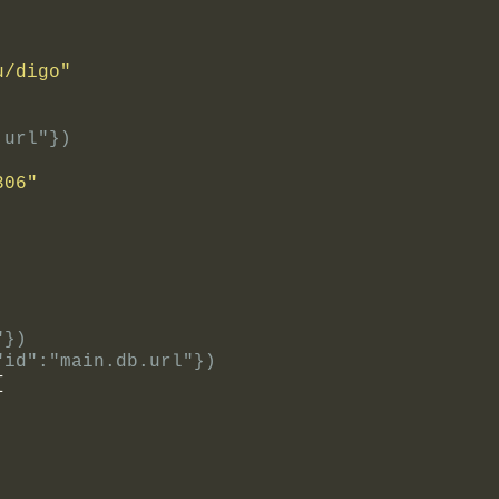
u/digo"
.url"})
306"
"})
"id":"main.db.url"})
{