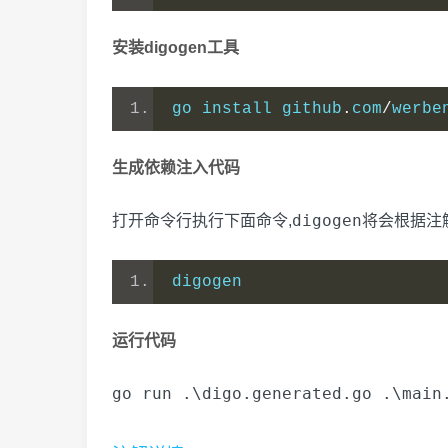
安装digogen工具
go install github
.
com
/
werbe
生成依赖注入代码
digogen
打开命令行执行下面命令,
将会根据注
digogen
运行代码
go run .\digo.generated.go .\main