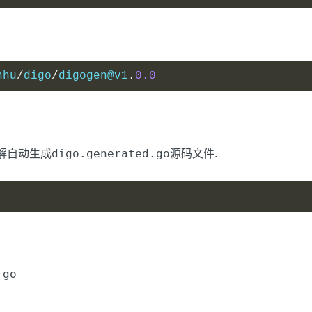
nhu
/
digo
/
digogen@v1
.
0.0
digo.generated.go
解自动生成
源码文件.
.go