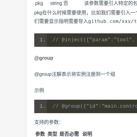
pkg
string
否
该参数需要引入特定的
pkg在什么时候需要使用，比如我们需要引入一
github.com/xxx/t
们需要显示指明需要导入
// @inject({"param":"tool",
@group
@group注解表示将实例注册到一个组
示例
// @group({"id":"main.contr
支持的参数：
参数
类型
是否必需
说明