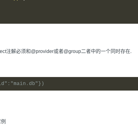
ect注解必须和@provider或者@group二者中的一个同时存在.
id":"main.db"})
实例