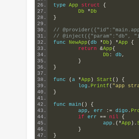
type 
App
struct
{
Db
*
Db
}
// @provider({"id":"main.ap
// @inject({"param":"db", "
func 
NewApp
(
db 
*
Db
)
*
App
{
return
&
App
{
Db
:
 db
,
}
}
func 
(
a 
*
App
)
Start
()
{
	log
.
Printf
(
"app str
}
func main
()
{
	app
,
 err 
:=
 digo
.
Pr
if
 err 
==
nil
{
		app
.(*
App
).
}
}