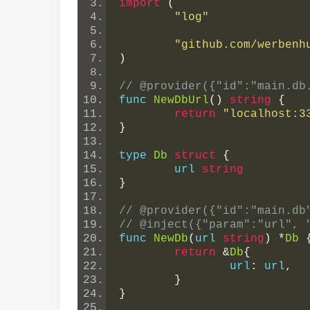
import
(
"log"
"github.com/werbenh
)
// @provider({"id":"main.db
func 
NewDbUrl
()
string
{
return
"localhost:3
}
type 
Db
struct
{
	url 
string
}
// @provider({"id":"main.db
// @inject({"param":"url", 
func 
NewDb
(
url 
string
)
*
Db
return
&
Db
{
		url
:
 url
,
}
}