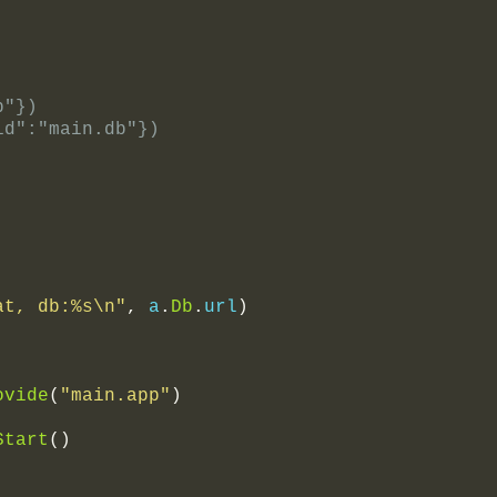
p"})
id":"main.db"})
at, db:%s\n"
,
 a
.
Db
.
url
)
ovide
(
"main.app"
)
Start
()