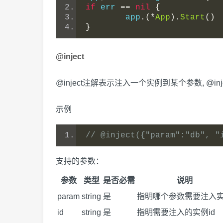
if
 err 
==
nil
{
	app
.(*
App
).
Start
()
}
@inject
@inject注解表示注入一个实例到某个参数, @inj
示例
// @inject({"param":"db", "
支持的参数：
参数
类型
是否必需
说明
param
string
是
指明哪个参数需要注入
id
string
是
指明需要注入的实例id