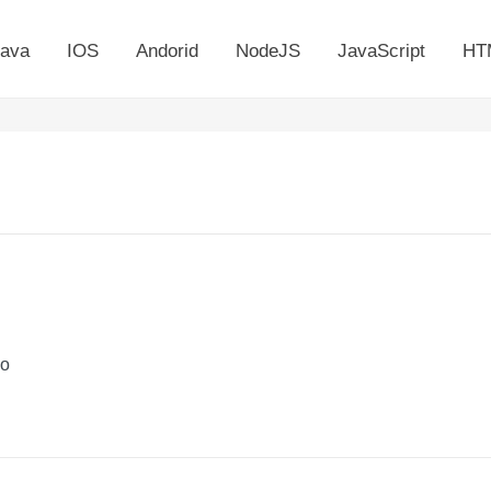
ava
IOS
Andorid
NodeJS
JavaScript
HT
go