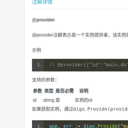
注解详情
@provider
@provider注解表示是一个实例提供者，该实
示例
// @provider({"id":"main.db
支持的参数：
参数
类型
是否必需
说明
id
string
是
实例的id
digo.Provide(provid
如果获取实例，通过
app
,
 err 
:=
 digo
.
Provide
(
"m