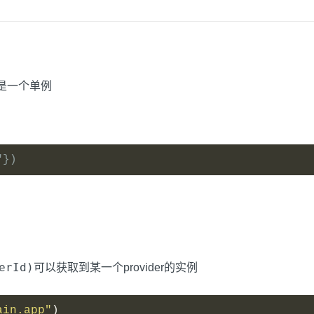
例是一个单例
"})
erId)
可以获取到某一个provider的实例
ain.app"
)