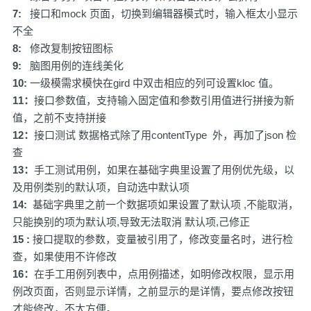
7:
接口和mock 页面，切换到编辑器模式时，输入框太小显示
不全
8:
修改复制按钮图标
9:
脑图用例的连线美化
10:
一级模需求模快在gird 中双击相应的列可设置kloc 值。
11：
接口参数值，支持输入固定值和参数引用值进行拼接为新
值，之前不支持拼接
12：
接口测试 数据格式除了用contentType 外，再加了json 检
查
13：
手工测试用例，如果在基础字典里设置了用例优先级，以
及用例类别的默认项，自动选中默认项
14:
基础字典里之前一个数据项如果设置了默认项 ,不能取消，
只能换别的项为默认项,导致无法取消 默认项,己修正
15 :
接口提取的参数，变量被引用了，修改变量名时，进行检
查，如果使用不许修改
16：
在手工用例列表中，点用例描述，如明修改权限，显示用
例改页面，否则显示详情，之前显示的是详情，要点修改按钮
才能修改，不太方便。