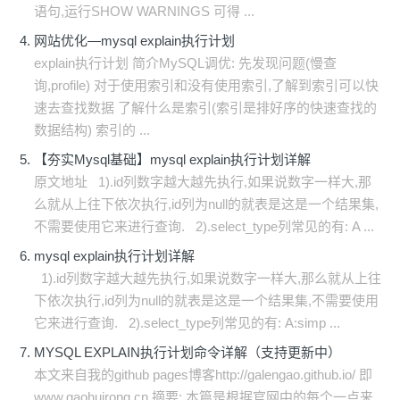
语句,运行SHOW WARNINGS 可得 ...
网站优化—mysql explain执行计划
explain执行计划 简介MySQL调优: 先发现问题(慢查
询,profile) 对于使用索引和没有使用索引,了解到索引可以快
速去查找数据 了解什么是索引(索引是排好序的快速查找的
数据结构) 索引的 ...
【夯实Mysql基础】mysql explain执行计划详解
原文地址 1).id列数字越大越先执行,如果说数字一样大,那
么就从上往下依次执行,id列为null的就表是这是一个结果集,
不需要使用它来进行查询. 2).select_type列常见的有: A ...
mysql explain执行计划详解
1).id列数字越大越先执行,如果说数字一样大,那么就从上往
下依次执行,id列为null的就表是这是一个结果集,不需要使用
它来进行查询. 2).select_type列常见的有: A:simp ...
MYSQL EXPLAIN执行计划命令详解（支持更新中）
本文来自我的github pages博客http://galengao.github.io/ 即
www.gaohuirong.cn 摘要: 本篇是根据官网中的每个一点来