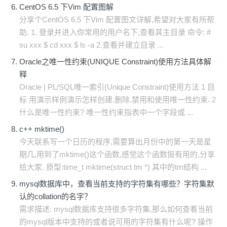
CentOS 6.5 下Vim 配置图解
分享个CentOS 6.5 下Vim 配置图文详解,希望对大家有所帮
助. 1. 登录并进入你常用的用户名下,查看其主目录 命令: #
su xxx $ cd xxx $ ls -a 2.查看并建立目录 ...
Oracle之唯一性约束(UNIQUE Constraint)使用方法具体解
释
Oracle | PL/SQL唯一索引(Unique Constraint)使用方法 1 目
标 用演示样例演示怎样创建.删除.禁用和使用唯一性约束. 2
什么是唯一性约束? 唯一性约束指表中一个字段或 ...
c++ mktime()
今天联系写一个日历的程序,需要算出月份中的第一天是星
期几,用到了mktime()这个函数,感觉这个函数挺有用的,分享
给大家. 原型:time_t mktime(struct tm *) 其中的tm结构 ...
mysql数据库中，查看当前支持的字符集有哪些？字符集默
认的collation的名字？
需求描述: mysql数据库支持很多字符集,那么如何查看当前
的mysql版本中支持的或者说可用的字符集有什么呢? 操作