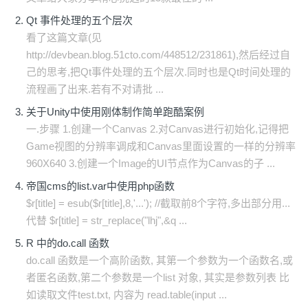
Qt 事件处理的五个层次
看了这篇文章(见
http://devbean.blog.51cto.com/448512/231861),然后经过自
己的思考,把Qt事件处理的五个层次.同时也是Qt时间处理的
流程画了出来.若有不对请批 ...
关于Unity中使用刚体制作简单跑酷案例
一.步骤 1.创建一个Canvas 2.对Canvas进行初始化,记得把
Game视图的分辨率调成和Canvas里面设置的一样的分辨率
960X640 3.创建一个Image的UI节点作为Canvas的子 ...
帝国cms的list.var中使用php函数
$r[title] = esub($r[title],8,'...'); //截取前8个字符,多出部分用...
代替 $r[title] = str_replace("lhj",&q ...
R 中的do.call 函数
do.call 函数是一个高阶函数, 其第一个参数为一个函数名,或
者匿名函数,第二个参数是一个list 对象, 其实是参数列表 比
如读取文件test.txt, 内容为 read.table(input ...