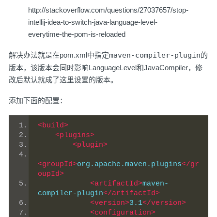
http://stackoverflow.com/questions/27037657/stop-
intellij-idea-to-switch-java-language-level-
everytime-the-pom-is-reloaded
解决办法就是在pom.xml中指定
maven-compiler-plugin
的
版本，该版本会同时影响LanguageLevel和JavaCompiler，修
改后默认就成了这里设置的版本。
添加下面的配置：
<build>
<plugins>
<plugin>
<groupId>
org.apache.maven.plugins
</gr
oupId>
<artifactId>
maven-
compiler-plugin
</artifactId>
<version>
3.1
</version>
<configuration>