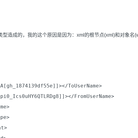
造成的，我的这个原因是因为：xml的根节点(xml)和对象名(wx
TA[gh_1874139df55e]]>
</
ToUserName
>
1pi0_Ics0uHY6QTLRDg8]]>
</
FromUserName
>
ime
>
ype
>
nt
>