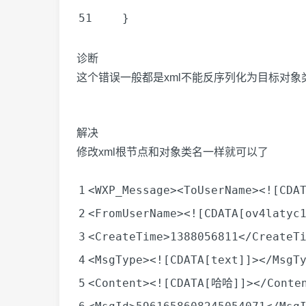
51
}
诊断
这个错误一般都是xml不能反序列化为目标对象类型
解决
修改xml根节点和对象类名一样就可以了
1
<
WXP_Message
><
ToUserName
>
<![CDA
2
<
FromUserName
>
<![CDATA[ov4latyc
3
<
CreateTime
>1388056811</
CreateT
4
<
MsgType
>
<![CDATA[text]]>
</
MsgT
5
<
Content
>
<![CDATA[哈哈]]>
</
Conte