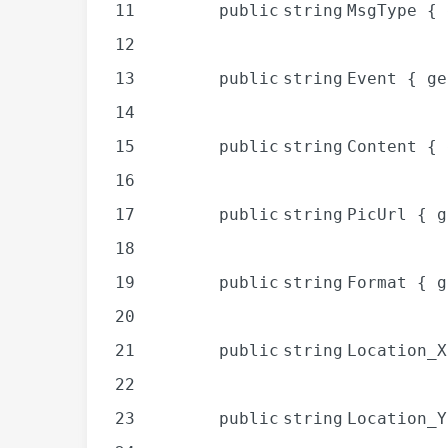
11
public
string
MsgType {
12
13
public
string
Event {
ge
14
15
public
string
Content {
16
17
public
string
PicUrl {
g
18
19
public
string
Format {
g
20
21
public
string
Location_
22
23
public
string
Location_