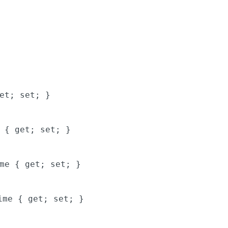
et
;
set
; }
e {
get
;
set
; }
ame {
get
;
set
; }
Time {
get
;
set
; }