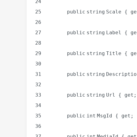
24
25
public
string
Scale {
ge
26
27
public
string
Label {
ge
28
29
public
string
Title {
ge
30
31
public
string
Descripti
32
33
public
string
Url {
get
34
35
public
int
MsgId {
get
;
36
37
public
int
MediaId {
get