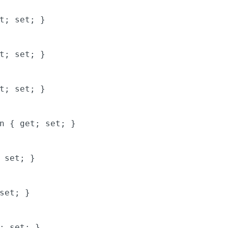
t
;
set
; }
t
;
set
; }
t
;
set
; }
on {
get
;
set
; }
;
set
; }
set
; }
;
set
; }