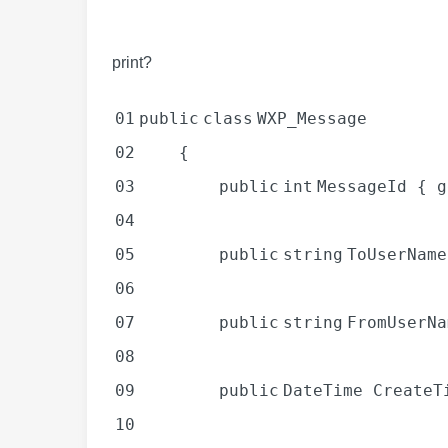
print
?
01
public
class
WXP_Message
02
{
03
public
int
MessageId {
g
04
05
public
string
ToUserNam
06
07
public
string
FromUserN
08
09
public
DateTime Create
10