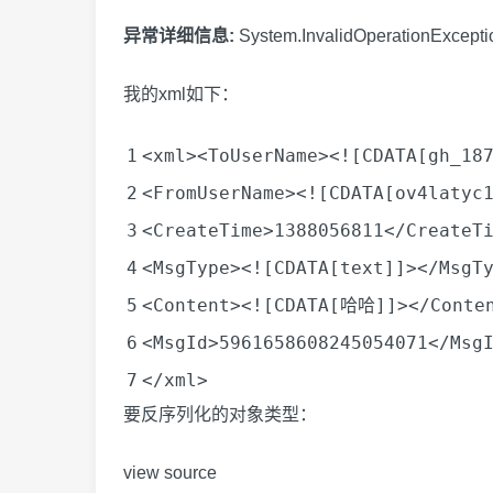
异常详细信息:
System.InvalidOperationExcep
我的xml如下：
1
<
xml
><
ToUserName
>
<![CDATA[gh_18
2
<
FromUserName
>
<![CDATA[ov4latyc
3
<
CreateTime
>1388056811</
CreateT
4
<
MsgType
>
<![CDATA[text]]>
</
MsgT
5
<
Content
>
<![CDATA[哈哈]]>
</
Conte
6
<
MsgId
>5961658608245054071</
Msg
7
</
xml
>
要反序列化的对象类型：
view source