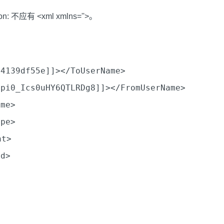
tion: 不应有 <xml xmlns=''>。
74139df55e]]>
</
ToUserName
>
1pi0_Ics0uHY6QTLRDg8]]>
</
FromUserName
>
ime
>
ype
>
nt
>
Id
>