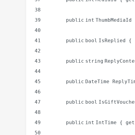
38
39
public
int
ThumbMediaId
40
41
public
bool
IsReplied {
42
43
public
string
ReplyCont
44
45
public
DateTime ReplyT
46
47
public
bool
IsGiftVouch
48
49
public
int
IntTime {
get
50