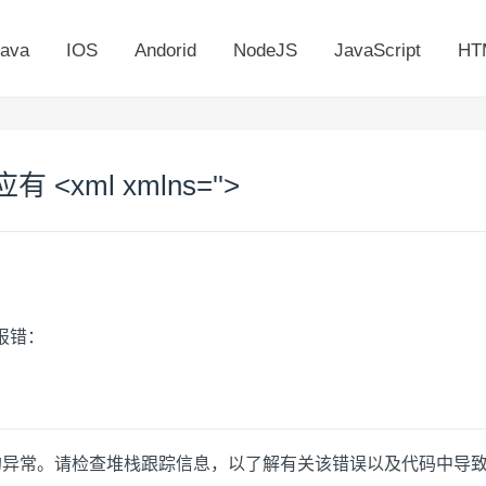
ava
IOS
Andorid
NodeJS
JavaScript
HT
<xml xmlns=''>
序报错：
理的异常。请检查堆栈跟踪信息，以了解有关该错误以及代码中导