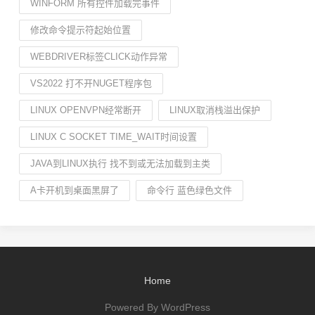
WINFORM 所有控件加载完事件
修改命令提示符起始位置
WEBDRIVER标签CLICK动作异常
VS2022 打不开NUGET程序包
LINUX OPENVPN经常断开
LINUX取消栈溢出保护
LINUX C SOCKET TIME_WAIT时间设置
JAVA到LINUX执行 找不到或无法加载到主类
A卡开机到桌面黑屏了
命令行 蓝色绿色文件
Home
Powered By WordPress