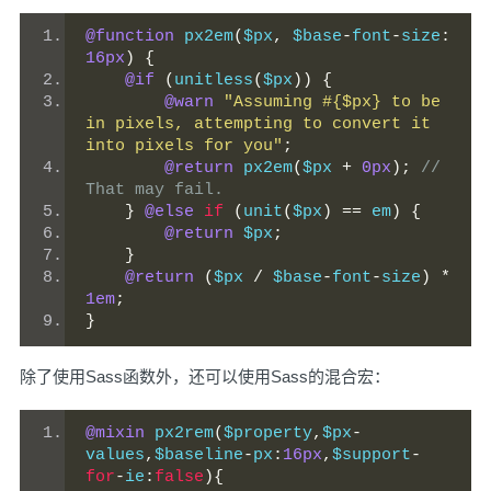
@function
 px2em
(
$px
,
 $base
-
font
-
size
:
16px
)
{
@if
(
unitless
(
$px
))
{
@warn
"Assuming #{$px} to be 
in pixels, attempting to convert it 
into pixels for you"
;
@return
 px2em
(
$px 
+
0px
);
// 
That may fail.
}
@else
if
(
unit
(
$px
)
==
 em
)
{
@return
 $px
;
}
@return
(
$px 
/
 $base
-
font
-
size
)
*
1em
;
}
除了使用Sass函数外，还可以使用Sass的混合宏：
@mixin
 px2rem
(
$property
,
$px
-
values
,
$baseline
-
px
:
16px
,
$support
-
for
-
ie
:
false
){