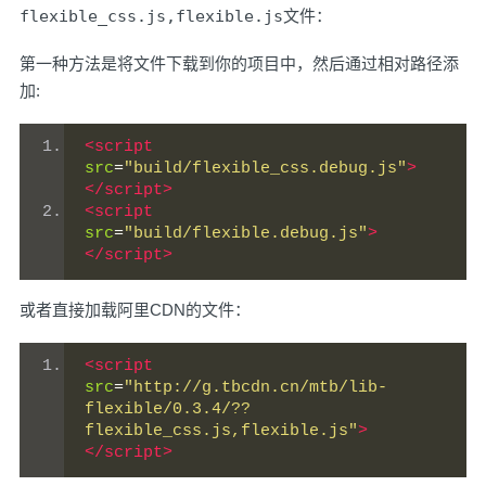
flexible_css.js,flexible.js
文件：
第一种方法是将文件下载到你的项目中，然后通过相对路径添
加:
<script
src
=
"build/flexible_css.debug.js"
>
</script>
<script
src
=
"build/flexible.debug.js"
>
</script>
或者直接加载阿里CDN的文件：
<script
src
=
"http://g.tbcdn.cn/mtb/lib-
flexible/0.3.4/??
flexible_css.js,flexible.js"
>
</script>