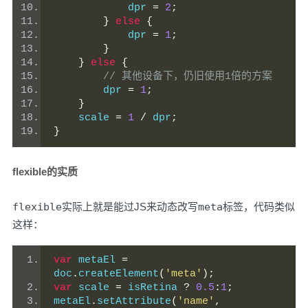
            dpr 
=
2
;
}
else
{
            dpr 
=
1
;
}
}
else
{
// 其他设备下，仍旧使用1倍的方案
        dpr 
=
1
;
}
    scale 
=
1
/
 dpr
;
}
flexible的实质
flexible
实际上就是能过JS来动态改写
meta
标签，代码类似
这样：
var
 metaEl 
=
doc
.
createElement
(
'meta'
);
var
 scale 
=
 isRetina 
?
0.5
:
1
;
metaEl
.
setAttribute
(
'name'
,