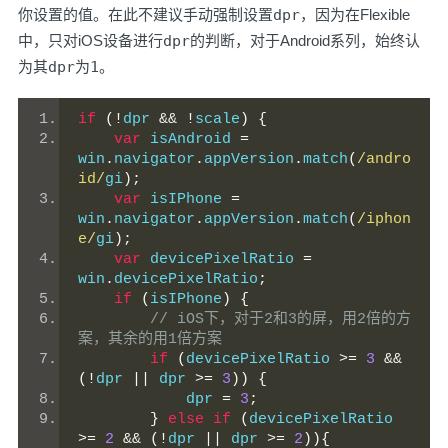
你设置的值。在此不建议手动强制设置
dpr
，因为在Flexible
中，只对iOS设备进行
dpr
的判断，对于Android系列，始终认
为其
dpr
为
1
。
if
(!
dpr 
&&
!
scale
)
{
var
 isAndroid 
=
win
.
navigator
.
appVersion
.
match
(
/andro
id/
gi
);
var
 isIPhone 
=
win
.
navigator
.
appVersion
.
match
(
/iphon
e/
gi
);
var
 devicePixelRatio 
=
win
.
devicePixelRatio
;
if
(
isIPhone
)
{
// iOS下，对于2和3的屏，用2倍的方
案，其余的用1倍方案
if
(
devicePixelRatio 
>=
3
&&
(!
dpr 
||
 dpr 
>=
3
))
{
            dpr 
=
3
;
}
else
if
(
devicePixelRatio 
>=
2
&&
(!
dpr 
||
 dpr 
>=
2
)){