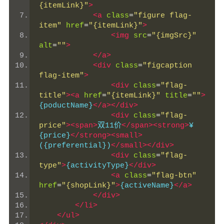
{itemLink}"
>
<a
class
=
"figure flag-
item"
href
=
"{itemLink}"
>
<img
src
=
"{imgSrc}"
alt
=
""
>
</a>
<div
class
=
"figcaption 
flag-item"
>
<div
class
=
"flag-
title"
><a
href
=
"{itemLink}"
title
=
""
>
{poductName}
</a></div>
<div
class
=
"flag-
price"
><span>
双11价
</span><strong>
¥
{price}
</strong><small>
({preferential})
</small></div>
<div
class
=
"flag-
type"
>
{activityType}
</div>
<a
class
=
"flag-btn"
href
=
"{shopLink}"
>
{activeName}
</a>
</div>
</li>
</ul>