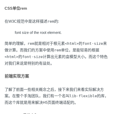
CSS单位rem
在
W3C
规范中是这样描述
rem
的:
font size of the root element.
简单的理解，
rem
就是相对于根元素
<html>
的
font-size
来
做计算。而我们的方案中使用
rem
单位，是能轻易的根据
<html>
的
font-size
计算出元素的盒模型大小。而这个特色
对我们来说是特别的有益处。
前端实现方案
了解了前面一些相关概念之后，接下来我们来看实际解决方
案。在整个手淘团队，我们有一个名叫
lib-flexible
的库，
而这个库就是用来解决H5页面终端适配的。