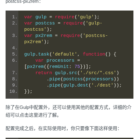
postcss-px2rem
：
var
 gulp 
=
require
(
'gulp'
);
var
 postcss 
=
require
(
'gulp-
postcss'
);
var
 px2rem 
=
require
(
'postcss-
px2rem'
);
gulp
.
task
(
'default'
,
function
()
{
var
 processors 
=
[
px2rem
({
remUnit
:
75
})];
return
 gulp
.
src
(
'./src/*.css'
)
.
pipe
(
postcss
(
processors
))
.
pipe
(
gulp
.
dest
(
'./dest'
));
});
除了在Gulp中配置外，还可以使用其他的配置方式，详细的介
绍可以
点击这里
进行了解。
配置完成之后，在实际使用时，你只要像下面这样使用：