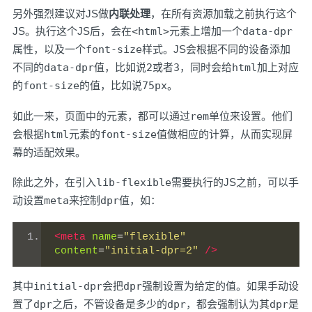
另外强烈建议对JS做
内联处理
，在所有资源加载之前执行这个
JS。执行这个JS后，会在
<html>
元素上增加一个
data-dpr
属性，以及一个
font-size
样式。JS会根据不同的设备添加
不同的
data-dpr
值，比如说
2
或者
3
，同时会给
html
加上对应
的
font-size
的值，比如说
75px
。
如此一来，页面中的元素，都可以通过
rem
单位来设置。他们
会根据
html
元素的
font-size
值做相应的计算，从而实现屏
幕的适配效果。
除此之外，在引入
lib-flexible
需要执行的JS之前，可以手
动设置
meta
来控制
dpr
值，如：
<meta
name
=
"flexible"
content
=
"initial-dpr=2"
/>
其中
initial-dpr
会把
dpr
强制设置为给定的值。如果手动设
置了
dpr
之后，不管设备是多少的
dpr
，都会强制认为其
dpr
是