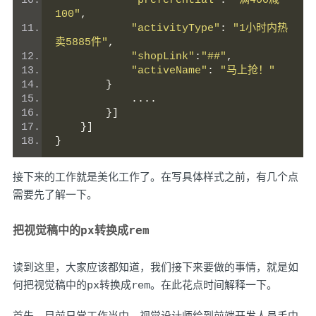
"preferential"
:
"满400减
100"
,
"activityType"
:
"1小时内热
卖5885件"
,
"shopLink"
:
"##"
,
"activeName"
:
"马上抢！"
}
....
}]
}]
}
接下来的工作就是美化工作了。在写具体样式之前，有几个点
需要先了解一下。
px
rem
把视觉稿中的
转换成
读到这里，大家应该都知道，我们接下来要做的事情，就是如
何把视觉稿中的
px
转换成
rem
。在此花点时间解释一下。
首先，目前日常工作当中，视觉设计师给到前端开发人员手中