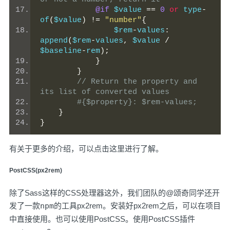
@if
 $value 
==
0
or
 type
-
of
(
$value
)
!=
"number"
{
                $rem
-
values
:
append
(
$rem
-
values
,
 $value 
/
$baseline
-
rem
);
}
}
// Return the property and 
its list of converted values
#{$property}: $rem-values;
}
}
有关于更多的介绍，可以
点击这里
进行了解。
PostCSS(px2rem)
除了Sass这样的CSS处理器这外，我们团队的
@颂奇
同学还开
发了一款
npm
的工具
px2rem
。安装好
px2rem
之后，可以在项目
中直接使用。也可以使用
PostCSS
。使用PostCSS插件