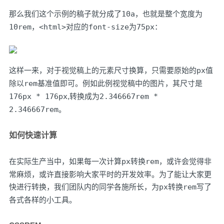
那么我们这个示例的稿子就分成了
10a
，也就是整个宽度为
10rem
，
<html>
对应的
font-size
为
75px
：
这样一来，对于视觉稿上的元素尺寸换算，只需要原始的
px值
除以
rem基准值
即可。例如此例视觉稿中的图片，其尺寸是
176px * 176px
,转换成为
2.346667rem *
2.346667rem
。
如何快速计算
在实际生产当中，如果每一次计算
px
转换
rem
，或许会觉得非
常麻烦，或许直接影响大家平时的开发效率。为了能让大家更
快进行转换，我们团队内的同学各施所长，为
px
转换
rem
写了
各式各样的小工具。