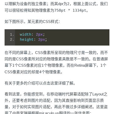
以理解为设备的独立像素；而其dpr为
2
，根据上面公式，我们
可以很轻松得知其物理像素为
750pt * 1334pt
。
如下图所示，某元素的CSS样式：
width
:
2px
;
height
:
2px
；
在不同的屏幕上，CSS像素所呈现的物理尺寸是一致的，而不
同的是CSS像素所对应的物理像素具数是不一致的。在普通屏
幕下
1
个CSS像素对应
1
个物理像素，而在Retina屏幕下，
1
个
CSS像素对应的却是
4
个物理像素。
有关于更多的介绍可以
点击这里
详细了解。
看到这里，你能感觉到，在移动端时代屏幕适配除了Layout之
外，还要考虑到图片的适配，因为其直接影响到页面显示质
量，对于如何实现图片适配，再此不做过多详细阐述。这里盗
用了
@南宮瑞揚
根据
mir.aculo.us
翻译的一张信息图：