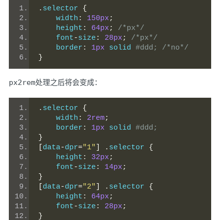
.
selector 
{
    width
:
150px
;
    height
:
64px
;
/*px*/
    font
-
size
:
28px
;
/*px*/
    border
:
1px
 solid 
#ddd; /*no*/
}
px2rem
处理之后将会变成：
.
selector 
{
    width
:
2rem
;
    border
:
1px
 solid 
#ddd;
}
[
data
-
dpr
=
"1"
]
.
selector 
{
    height
:
32px
;
    font
-
size
:
14px
;
}
[
data
-
dpr
=
"2"
]
.
selector 
{
    height
:
64px
;
    font
-
size
:
28px
;
}