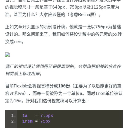
的视觉稿尺寸一般是基于
640px
、
750px
以及
1125px
宽度为
准。甚至为什么？大家应该懂的（考虑Retina屏）。
正如文章开头显示的示例设计稿，他就是一张以
750px
为基础
设计的。那么问题来了，我们如何将设计稿中的各元素的
px
转
换成
rem
。
我厂的视觉设计师想得还是很周到的，会帮你把相关的信息在
视觉稿上标注出来
。
目前Flexible会将视觉稿分成
100份
（主要为了以后能更好的兼
容
vh
和
vw
），而每一份被称为一个单位
a
。同时
1rem
单位被认
定为
10a
。针对我们这份视觉稿可以计算出：
1a
=
7.5px
1rem
=
75px