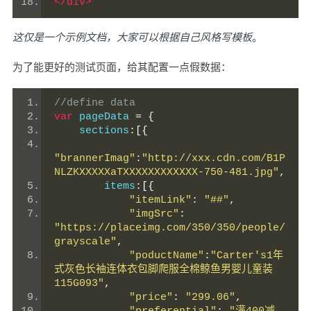
</div>
这仅是一个示例文档，大家可以根据自己风格写模板
。
为了能更好的测试页面，给其配置一点假数据：
//define data
var
 pageData 
=
{
    sections
:[{
"brannerImag"
:
"http://xxx.cdn.com/B1P
NLZKXXXXXaTXXXXXXXXXXXX-750-481.jpg"
,
        items
:[{
"itemLink"
:
"##"
,
"imgSrc"
:
"https://placeimg.com/350/350/people/
grayscale"
,
"poductName"
:
"Carter's1年
式灰色长袖连体衣包脚爬服全棉鲸鱼男婴儿童装
115G093"
,
"price"
:
"299.06"
,