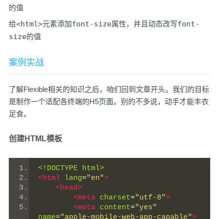
的值
给
<html>
元素添加
font-size
属性，并且动态改写
font-
size
的值
案例实战
了解Flexible相关的知识之后，咱们回到文章开头。我们的目标
是制作一个适配各终端的H5页面。别的不多说，动手才能丰衣
足食。
创建HTML模板
<!DOCTYPE html>
<html
lang
=
"en"
>
<head>
<meta
charset
=
"utf-8"
>
<meta
content
=
"yes"
name
=
"apple-mobile-web-app-capable"
>