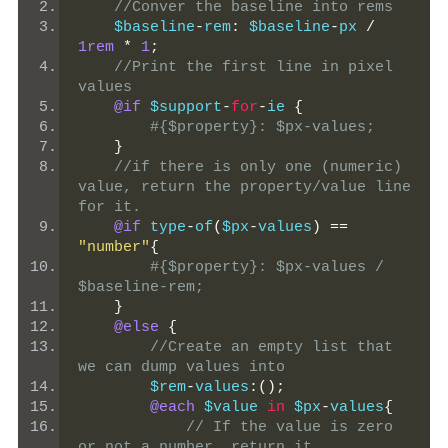
//Conver the baseline into rems
    $baseline
-
rem
:
 $baseline
-
px 
/
1rem
*
1
;
//Print the first line in pixel 
values
@if
 $support
-
for
-
ie 
{
#{$property}: $px-values;
}
//if there is only one (numeric) 
value, return the property/value line 
for it.
@if
 type
-
of
(
$px
-
values
)
==
"number"
{
#{$property}: $px-values / 
$baseline-rem;
}
@else
{
//Create an empty list that 
we can dump values into
        $rem
-
values
:();
@each
 $value 
in
 $px
-
values
{
// If the value is zero 
or not a number, return it