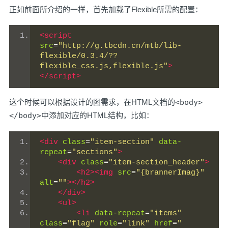
正如前面所介绍的一样，首先加载了Flexible所需的配置：
<script
src
=
"http://g.tbcdn.cn/mtb/lib-
flexible/0.3.4/??
flexible_css.js,flexible.js"
>
</script>
这个时候可以根据设计的图需求，在HTML文档的
<body>
</body>
中添加对应的HTML结构，比如：
<div
class
=
"item-section"
data-
repeat
=
"sections"
>
<div
class
=
"item-section_header"
>
<h2><img
src
=
"{brannerImag}"
alt
=
""
></h2>
</div>
<ul>
<li
data-repeat
=
"items"
class
=
"flag"
role
=
"link"
href
=
"