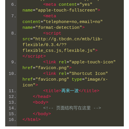
<meta
content
=
"yes"
name
=
"apple-touch-fullscreen"
>
<meta
content
=
"telephone=no,email=no"
name
=
"format-detection"
>
<script
src
=
"http://g.tbcdn.cn/mtb/lib-
flexible/0.3.4/??
flexible_css.js,flexible.js"
>
</script>
<link
rel
=
"apple-touch-icon"
href
=
"favicon.png"
>
<link
rel
=
"Shortcut Icon"
href
=
"favicon.png"
type
=
"image/x-
icon"
>
<title>
再来一波
</title>
</head>
<body>
<!-- 页面结构写在这里 -->
</body>
</html>