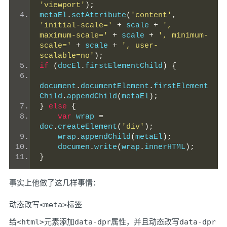
'viewport'
);
metaEl
.
setAttribute
(
'content'
,
'initial-scale='
+
 scale 
+
', 
maximum-scale='
+
 scale 
+
', minimum-
scale='
+
 scale 
+
', user-
scalable=no'
);
if
(
docEl
.
firstElementChild
)
{
document
.
documentElement
.
firstElement
Child
.
appendChild
(
metaEl
);
}
else
{
var
 wrap 
=
doc
.
createElement
(
'div'
);
    wrap
.
appendChild
(
metaEl
);
    documen
.
write
(
wrap
.
innerHTML
);
}
事实上他做了这几样事情：
动态改写
<meta>
标签
给
<html>
元素添加
data-dpr
属性，并且动态改写
data-dpr