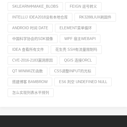
SKLEARN中MAKE_BLOBS
FEIGN 逗号转义
INTELLIJ IDEA2018没有本地仓库
RK3288LIUX刷固件
ANDROID 时间 DATE
ELEMENT菜单循环
中国科学协会的SDK镜像
WPF 宿主WEBAPI
IDEA 查看所有文件
花生壳 SSH有流量限制吗
CVE-2016-2183漏洞原因
QGIS 连接ORCL
QT MINIMIZE函数
CSS调整INPUT的光标
搭建博客 BAMBROW
ES6 判空 UNDEFINED NULL
怎么实现列表水平排列