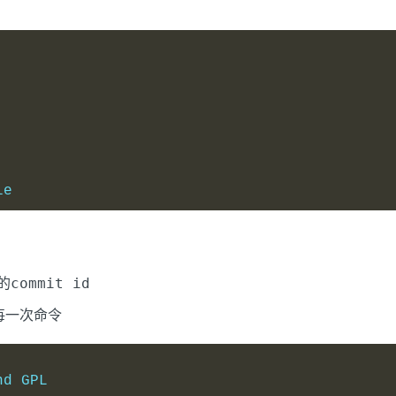
le
commit id
的
每一次命令
nd GPL