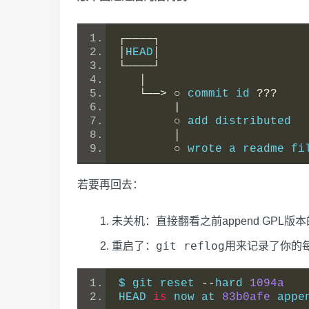
┌────┐
│
HEAD
│
└────┘
│
└──>
○
 commit id 
???
|
○
 add distributed
│
○
 wrote a readme fi
若要再回去：
未关机：直接翻看之前append GPL版本
git reflog
重启了：
用来记录了你的
$ git reset 
--
hard 
1094a
HEAD 
is
 now at 
83b0afe
 appe