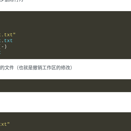
t.txt"
t
.
txt
(-)
t
的文件（也就是撤销工作区的修改）
txt"