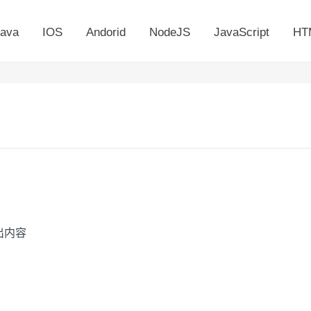
ava
IOS
Andorid
NodeJS
JavaScript
HT
出内容