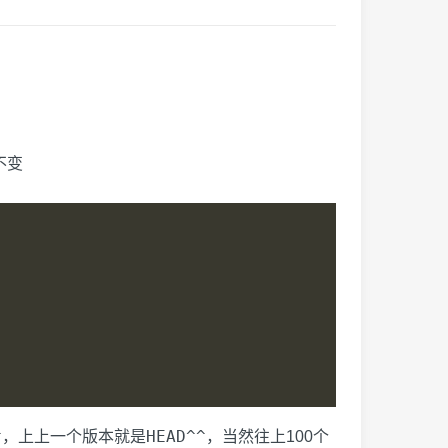
不变
^
HEAD^^
，上上一个版本就是
，当然往上100个