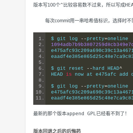
^
HE
版本写100个
比较容易数不过来，所以写成
每次commit用一串哈希值标识，选择时
$ git log 
--
pretty
=
oneline
1094adb7b9b3807259d8cb349e7
e475afc93c209a690c39c13a467
eaadf4e385e865d25c48e7ca9c8
$ git reset 
--
hard HEAD
^
HEAD 
is
 now at e475afc add 
$ git log 
--
pretty
=
oneline
e475afc93c209a690c39c13a467
eaadf4e385e865d25c48e7ca9c8
append GPL
最新的那个版本
已经看不到了！
版本回退之后的后悔药