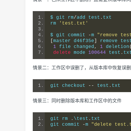
$ git rm
/
add test
.
txt
rm 
'test.txt'
$ git commit 
-
m 
"remove tes
[
master d46f35e
]
 remove tes
1
 file changed
,
1
 deletion
delete
 mode 
100644
 test
.
tx
情景二：工作区中误删了，从版本库中恢复误删
git checkout 
--
 test
.
txt
情景三：同时删除版本库和工作区中的文件
git rm 
.
\test
.
txt
git commit 
-
m 
"delete test.