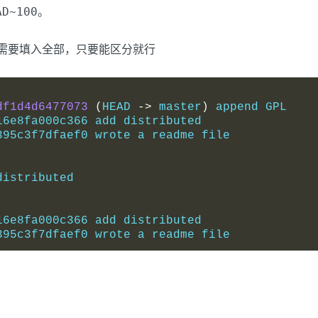
AD~100
。
不需要填入全部，只要能区分就行
df1d4d6477073
(
HEAD 
->
 master
)
 append GPL
16e8fa000c366 add distributed
395c3f7dfaef0 wrote a readme file
distributed
16e8fa000c366 add distributed
395c3f7dfaef0 wrote a readme file