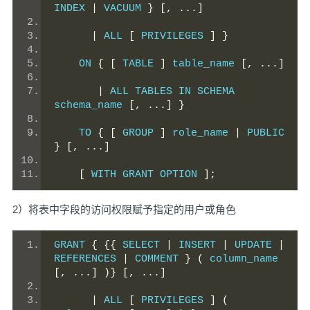
INDEX 
|
 VACUUM 
}
[,
...]
|
 ALL 
[
 PRIVILEGES 
]
}
    ON 
{
[
 TABLE 
]
 table_name 
[,
...]
|
 ALL TABLES IN SCHEMA 
schema_name 
[,
...]
}
    TO 
{
[
 GROUP 
]
 role_name 
|
 PUBLIC 
}
[,
...]
[
 WITH GRANT OPTION 
];
2）将表中字段的访问权限赋予指定的用户或角色
GRANT 
{
{{
 SELECT 
|
 INSERT 
|
 UPDATE 
|
REFERENCES 
|
 COMMENT 
}
(
 column_name 
[,
...]
)}
[,
...]
|
 ALL 
[
 PRIVILEGES 
]
(