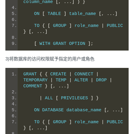
column_name 
[,
...]
)
}
    ON 
[
 TABLE 
]
 table_name 
[,
...]
    TO 
{
[
 GROUP 
]
 role_name 
|
 PUBLIC 
}
[,
...]
[
 WITH GRANT OPTION 
];
3)将数据库的访问权限赋予指定的用户或角色
GRANT 
{
{
 CREATE 
|
 CONNECT 
|
TEMPORARY 
|
 TEMP 
|
 ALTER 
|
 DROP 
|
COMMENT 
}
[,
...]
|
 ALL 
[
 PRIVILEGES 
]
}
    ON DATABASE database_name 
[,
...]
    TO 
{
[
 GROUP 
]
 role_name 
|
 PUBLIC 
}
[,
...]