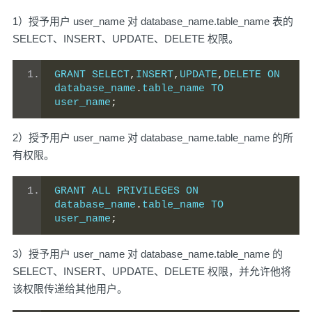
1）授予用户 user_name 对 database_name.table_name 表的
SELECT、INSERT、UPDATE、DELETE 权限。
GRANT SELECT
,
INSERT
,
UPDATE
,
DELETE ON 
database_name
.
table_name TO 
user_name
;
2）授予用户 user_name 对 database_name.table_name 的所
有权限。
GRANT ALL PRIVILEGES ON 
database_name
.
table_name TO 
user_name
;
3）授予用户 user_name 对 database_name.table_name 的
SELECT、INSERT、UPDATE、DELETE 权限，并允许他将
该权限传递给其他用户。