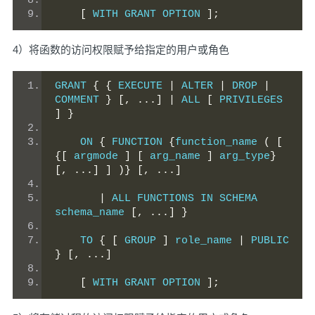
[
 WITH GRANT OPTION 
];
4）将函数的访问权限赋予给指定的用户或角色
GRANT 
{
{
 EXECUTE 
|
 ALTER 
|
 DROP 
|
COMMENT 
}
[,
...]
|
 ALL 
[
 PRIVILEGES 
]
}
    ON 
{
 FUNCTION 
{
function_name 
(
[
{[
 argmode 
]
[
 arg_name 
]
 arg_type
}
[,
...]
]
)}
[,
...]
|
 ALL FUNCTIONS IN SCHEMA 
schema_name 
[,
...]
}
    TO 
{
[
 GROUP 
]
 role_name 
|
 PUBLIC 
}
[,
...]
[
 WITH GRANT OPTION 
];