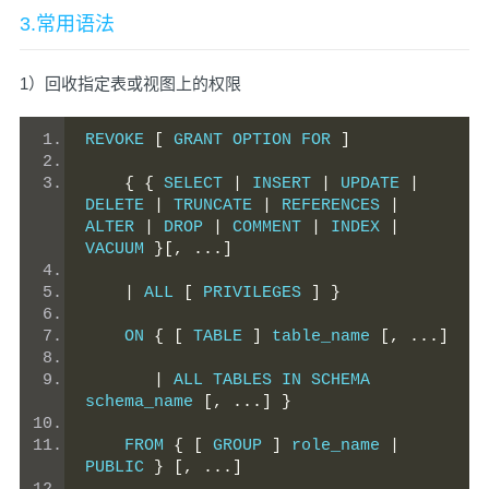
3.常用语法
1）回收指定表或视图上的权限
REVOKE 
[
 GRANT OPTION FOR 
]
{
{
 SELECT 
|
 INSERT 
|
 UPDATE 
|
DELETE 
|
 TRUNCATE 
|
 REFERENCES 
|
ALTER 
|
 DROP 
|
 COMMENT 
|
 INDEX 
|
VACUUM 
}[,
...]
|
 ALL 
[
 PRIVILEGES 
]
}
    ON 
{
[
 TABLE 
]
 table_name 
[,
...]
|
 ALL TABLES IN SCHEMA 
schema_name 
[,
...]
}
    FROM 
{
[
 GROUP 
]
 role_name 
|
PUBLIC 
}
[,
...]