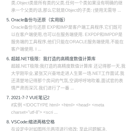
类,Object类是所有类的父类,任何一个类如果没有明确的继
承一个父类的话,那么它就是Object的子类: (使用无需导 ...
Oracle备份与还原（实用版）
Oracle备份与还原 EXP和IMP是客户端工具程序,它们既可
以在客户端使用,也可以在服务端使用. EXPDP和IMPDP是
服务端的工具程序,他们只能在ORACLE服务端使用,不能在
客户端使用. I ...
超越.NET极限：我打造的高精度数值计算库
超越.NET极限:我打造的高精度数值计算库 还记得那一天,我
大学刚毕业,紧张又兴奋地走进人生第一场.NET工作面试.我
还清楚地记得那个房间的气氛,空调呼呼地吹着,面试官的表
情严肃而深沉.我们进行了一番 ...
2021-7-7 VUE笔记2
if实例 <!DOCTYPE html> <html> <head> <meta
charset="utf-8"> <scri ...
VSCode:缩进两格空格
在设定中对如图所示两项进行修改: 至此问题解决.