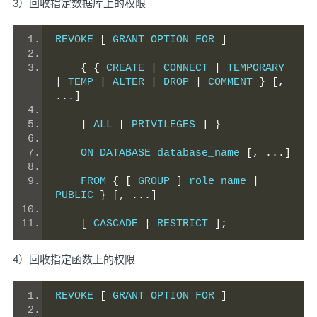
3）回收指定数据库上的权限
REVOKE 
[
 GRANT OPTION FOR 
]
{
{
 CREATE 
|
 CONNECT 
|
 TEMPORARY 
|
 TEMP 
|
 ALTER 
|
 DROP 
|
 COMMENT 
}
[,
...]
|
 ALL 
[
 PRIVILEGES 
]
}
    ON DATABASE database_name 
[,
...]
    FROM 
{
[
 GROUP 
]
 role_name 
|
PUBLIC 
}
[,
...]
[
 CASCADE 
|
 RESTRICT 
];
4）回收指定函数上的权限
REVOKE 
[
 GRANT OPTION FOR 
]