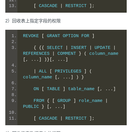
[
 CASCADE 
|
 RESTRICT 
];
2）回收表上指定字段的权限
REVOKE 
[
 GRANT OPTION FOR 
]
{
{{
 SELECT 
|
 INSERT 
|
 UPDATE 
|
REFERENCES 
|
 COMMENT 
}
(
 column_name 
[,
...]
)}[,
...]
|
 ALL 
[
 PRIVILEGES 
]
(
column_name 
[,
...]
)
}
    ON 
[
 TABLE 
]
 table_name 
[,
...]
    FROM 
{
[
 GROUP 
]
 role_name 
|
PUBLIC 
}
[,
...]
[
 CASCADE 
|
 RESTRICT 
];