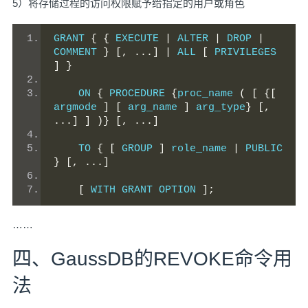
5）将存储过程的访问权限赋予给指定的用户或角色
GRANT 
{
{
 EXECUTE 
|
 ALTER 
|
 DROP 
|
COMMENT 
}
[,
...]
|
 ALL 
[
 PRIVILEGES 
]
}
    ON 
{
 PROCEDURE 
{
proc_name 
(
[
{[
argmode 
]
[
 arg_name 
]
 arg_type
}
[,
...]
]
)}
[,
...]
    TO 
{
[
 GROUP 
]
 role_name 
|
 PUBLIC 
}
[,
...]
[
 WITH GRANT OPTION 
];
……
四、GaussDB的REVOKE命令用
法