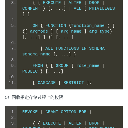
{
{
 EXECUTE 
|
 ALTER 
|
 DROP 
|
COMMENT 
}
[,
...]
|
 ALL 
[
 PRIVILEGES 
]
}
    ON 
{
 FUNCTION 
{
function_name 
(
[
{[
 argmode 
]
[
 arg_name 
]
 arg_type
}
[,
...]
]
)}
[,
...]
|
 ALL FUNCTIONS IN SCHEMA 
schema_name 
[,
...]
}
    FROM 
{
[
 GROUP 
]
 role_name 
|
PUBLIC 
}
[,
...]
[
 CASCADE 
|
 RESTRICT 
];
5）回收指定存储过程上的权限
REVOKE 
[
 GRANT OPTION FOR 
]
{
{
 EXECUTE 
|
 ALTER 
|
 DROP 
|