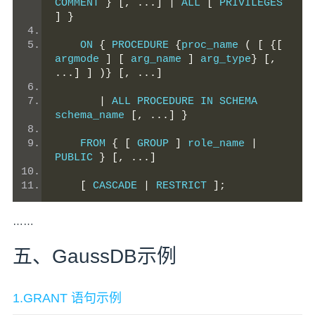
COMMENT 
}
[,
...]
|
 ALL 
[
 PRIVILEGES 
]
}
    ON 
{
 PROCEDURE 
{
proc_name 
(
[
{[
argmode 
]
[
 arg_name 
]
 arg_type
}
[,
...]
]
)}
[,
...]
|
 ALL PROCEDURE IN SCHEMA 
schema_name 
[,
...]
}
    FROM 
{
[
 GROUP 
]
 role_name 
|
PUBLIC 
}
[,
...]
[
 CASCADE 
|
 RESTRICT 
];
……
五、GaussDB示例
1.GRANT 语句示例