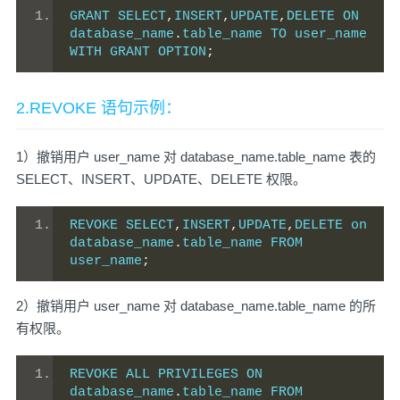
GRANT SELECT
,
INSERT
,
UPDATE
,
DELETE ON 
database_name
.
table_name TO user_name 
WITH GRANT OPTION
;
2.REVOKE 语句示例：
1）撤销用户 user_name 对 database_name.table_name 表的
SELECT、INSERT、UPDATE、DELETE 权限。
REVOKE SELECT
,
INSERT
,
UPDATE
,
DELETE on 
database_name
.
table_name FROM 
user_name
;
2）撤销用户 user_name 对 database_name.table_name 的所
有权限。
REVOKE ALL PRIVILEGES ON 
database_name
.
table_name FROM 