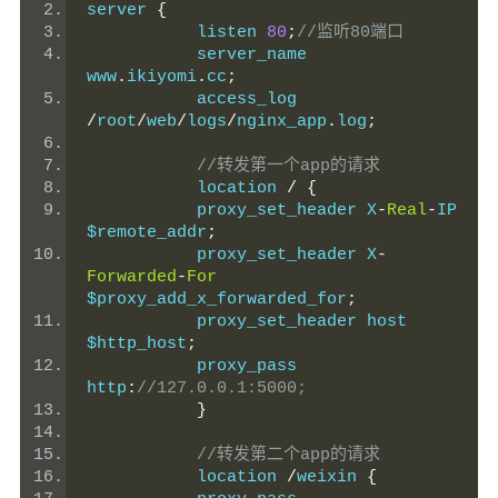
server 
{
           listen 
80
;
//监听80端口
           server_name  
www
.
ikiyomi
.
cc
;
           access_log 
/
root
/
web
/
logs
/
nginx_app
.
log
;
//转发第一个app的请求
           location 
/
{
           proxy_set_header X
-
Real
-
IP 
$remote_addr
;
           proxy_set_header X
-
Forwarded
-
For
$proxy_add_x_forwarded_for
;
           proxy_set_header host 
$http_host
;
           proxy_pass 
http
:
//127.0.0.1:5000;
}
//转发第二个app的请求
           location 
/
weixin 
{