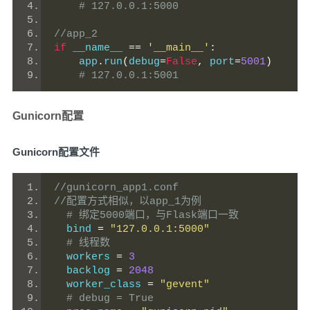
# 127.0.0.1:5000
//app_2
if
 __name__ 
==
'__main__'
:
    app
.
run
(
debug
=
False
,
 port
=
5001
)
# 127.0.0.1:5001
Gunicorn配置
Gunicorn配置文件
//gunicorn_app1.conf
//配置方式相似，以app_1为例
# 绑定5000端口，与Flask端口一致
  bind 
=
"127.0.0.1:5000"
# 线程数
  workers 
=
3
  backlog 
=
2048
  worker_class 
=
"gevent"
# debug = True