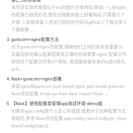
本项目实现的是类似于ins的图片分享网站.继续(一),当nginx
的配置已修改好后,要在远程服务器上部署网站,只需要几个
步骤: 1 前期准备 2 将运行网站的代码从github上下载过来 3
下载依赖 ...
gunicorn+nginx配置方法
对于gunicorn+nginx的配置,理解他们之间的关系很重要,以
及最后如何确认配置结果是正确的也很重要 nginx 配置文件:
修改这个配置文件有3个用处: 假设服务器本身的Ip是A称为
ip-A, ...
flask+gunicorn+nginx部署
安装nginx和gunicorn yum install nginx pip3 install gunicorn
flask项目配置 #main.py from flask import Flask ...
【flask】使用配置类管理app测试环境-demo版
如果对app.config是什么还心有疑惑,或者对于这种配置方式
很陌生,参考:flask项目配置 app.config classConfig.py: class
BaseConfig(object) ...