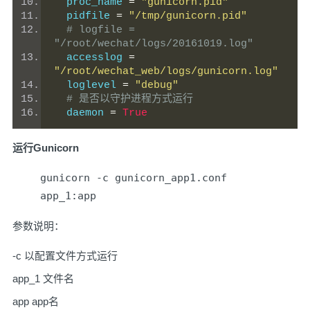
  proc_name 
=
"gunicorn.pid"
  pidfile 
=
"/tmp/gunicorn.pid"
# logfile = 
"/root/wechat/logs/20161019.log"
  accesslog 
=
"/root/wechat_web/logs/gunicorn.log"
  loglevel 
=
"debug"
# 是否以守护进程方式运行
  daemon 
=
True
运行Gunicorn
gunicorn -c gunicorn_app1.conf
app_1:app
参数说明：
-c 以配置文件方式运行
app_1 文件名
app app名