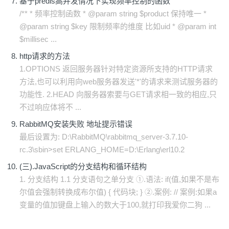
基于predis高并发情况下实现频率控制的函数
/** * 频率控制函数 * @param string $product 保持唯一 *
@param string $key 限制频率的维度 比如uid * @param int
$millisec ...
http请求的方法
1.OPTIONS 返回服务器针对特定资源所支持的HTTP请求
方法,也可以利用向web服务器发送'*'的请求来测试服务器的
功能性. 2.HEAD 向服务器索要与GET请求相一致的相应,只
不过响应体将不 ...
RabbitMQ安装失败 地址提示错误
最后设置为: D:\RabbitMQ\rabbitmq_server-3.7.10-
rc.3\sbin>set ERLANG_HOME=D:\Erlang\erl10.2
(三).JavaScript的分支结构和循环结构
1. 分支结构 1.1 分支语句之单分支 ①.语法: if(值,如果不是布
尔值会强制转换成布尔值) { 代码块; } ②.案例: // 案例:如果a
变量的值加键盘上输入的数大于100,就打印我爱你二狗 ...