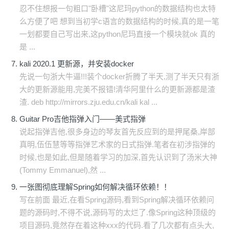
忍不住想报一句粗口"卧槽"这尼玛python的数据结构也太特
么方便了吧 想到当初学c语言的数据结构的时候,真的是一笔
一划都要自己写出来,这python尼玛直接一个模块就ok 真的
是 ...
kali 2020.1 更新源，并安装docker
先说一句浙大牛逼!!!装个docker折腾了半天,测了半天只有浙
大的更新源能用,完美不报错!清华阿里什么的更新源都是渣
渣. deb http://mirrors.zju.edu.cn/kali kal ...
Guitar Pro吉他指弹入门——美式指弹
说起指弹吉他,很多身边的琴友首先反应到的是押尾桑,岸部
真明,伍伍慧等等指弹艺术家的日式指弹.笔者在初涉指弹的
时候,也是如此,但是随着学习的加深,首先认识到了汤米大神
(Tommy Emmanuel),然 ...
一张图彻底理解Spring如何解决循环依赖！！
写在前面 最近,在看Spring源码,看到Spring解决循环依赖问
题的源码时,不得不说,源码写的太烂了.像Spring这种顶级的
项目源码,竟然存在着这种xxx的代码.看了几次都有点头大,