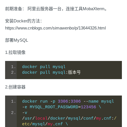
前期准备： 阿里云服务器一台，连接工具MobaXterm。
安装Docker的方法：
https://www.cnblogs.com/simawenbo/p/13644326.html
部署MySQL
1.拉取镜像
docker pull mysql
docker pull mysql
:版本号
2.创建容器
docker run 
-
p 
3306
:
3306
--
name mysql 
-
e MYSQL_ROOT_PASSWORD
=
123456
 \
-
v 
/
usr
/
local
/
docker
/
mysql
/
conf
/
my
.
cnf
:
/
etc/
mysql
/
my
.
cnf \