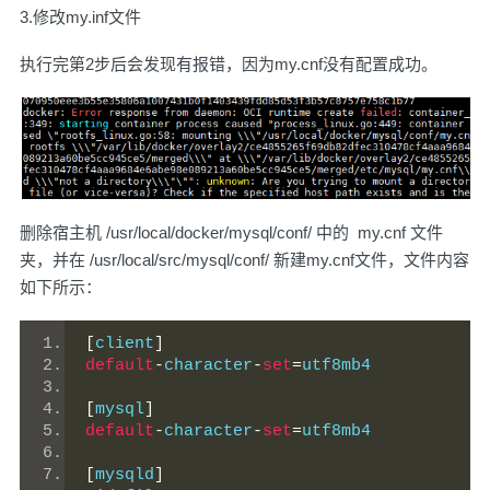
3.修改my.inf文件
执行完第2步后会发现有报错，因为my.cnf没有配置成功。
删除宿主机 /usr/local/docker/mysql/conf/ 中的 my.cnf 文件
夹，并在 /usr/local/src/mysql/conf/ 新建my.cnf文件，文件内容
如下所示：
[
client
]
default
-
character
-
set
=
utf8mb4
[
mysql
]
default
-
character
-
set
=
utf8mb4
[
mysqld
]