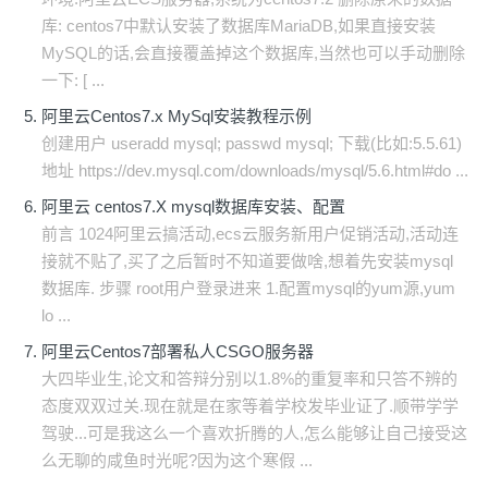
库: centos7中默认安装了数据库MariaDB,如果直接安装
MySQL的话,会直接覆盖掉这个数据库,当然也可以手动删除
一下: [ ...
阿里云Centos7.x MySql安装教程示例
创建用户 useradd mysql; passwd mysql; 下载(比如:5.5.61)
地址 https://dev.mysql.com/downloads/mysql/5.6.html#do ...
阿里云 centos7.X mysql数据库安装、配置
前言 1024阿里云搞活动,ecs云服务新用户促销活动,活动连
接就不贴了,买了之后暂时不知道要做啥,想着先安装mysql
数据库. 步骤 root用户登录进来 1.配置mysql的yum源,yum
lo ...
阿里云Centos7部署私人CSGO服务器
大四毕业生,论文和答辩分别以1.8%的重复率和只答不辨的
态度双双过关.现在就是在家等着学校发毕业证了.顺带学学
驾驶...可是我这么一个喜欢折腾的人,怎么能够让自己接受这
么无聊的咸鱼时光呢?因为这个寒假 ...