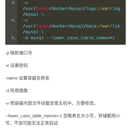
-
v 
/
usr
/
local
/
docker
/
mysql
/
logs
:
/var/
log
/
mysql \
-
v 
/
usr
/
local
/
docker
/
mysql
/
data
:
/var/
lib
/
mysql \
-
d mysql 
--
lower_case_table_names
=
1
-p 映射端口号
-e 设置密码
-name 设置容器名称发
-d 所用镜像
-v 把容器内部文件挂载至宿主机中，方便修改。
--lower_case_table_names=1 忽略表名大小写，存储都用小
写，不加可能无法正常启动