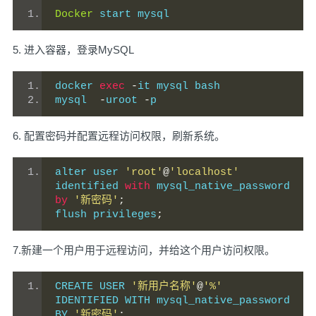
Docker
 start mysql
5. 进入容器，登录MySQL
docker 
exec
-
it mysql bash
mysql  
-
uroot 
-
p
6. 配置密码并配置远程访问权限，刷新系统。
alter user 
'root'
@
'localhost'
identified 
with
 mysql_native_password 
by
'新密码'
;
flush privileges
;
7.新建一个用户用于远程访问，并给这个用户访问权限。
CREATE USER 
'新用户名称'
@
'%'
IDENTIFIED WITH mysql_native_password 
BY 
'新密码'
;