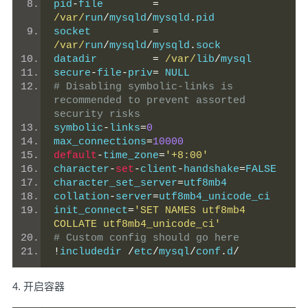
pid
-
file        
=
/var/
run
/
mysqld
/
mysqld
.
pid
socket          
=
/var/
run
/
mysqld
/
mysqld
.
sock
datadir         
=
/var/
lib
/
mysql
secure
-
file
-
priv
=
 NULL
# Disabling symbolic-links is 
recommended to prevent assorted 
security risks
symbolic
-
links
=
0
max_connections
=
10000
default
-
time_zone
=
'+8:00'
character
-
set
-
client
-
handshake
=
FALSE
character_set_server
=
utf8mb4
collation
-
server
=
utf8mb4_unicode_ci
init_connect
=
'SET NAMES utf8mb4 
COLLATE utf8mb4_unicode_ci'
# Custom config should go here
!
includedir 
/
etc
/
mysql
/
conf
.
d
/
4. 开启容器