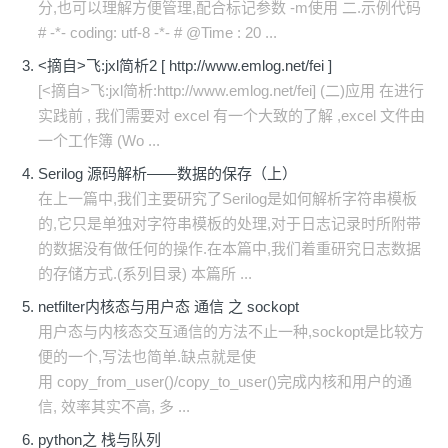
分,也可以理解方便管理,配合标记参数 -m使用 二.示例代码
# -*- coding: utf-8 -*- # @Time : 20 ...
<摘自>飞:jxl简析2 [ http://www.emlog.net/fei ]
[<摘自>飞:jxl简析:http://www.emlog.net/fei] (二)应用 在进行
实践前 , 我们需要对 excel 有一个大致的了解 ,excel 文件由
一个工作簿 (Wo ...
Serilog 源码解析——数据的保存（上）
在上一篇中,我们主要研究了Serilog是如何解析字符串模板
的,它只是单独对字符串模板的处理,对于日志记录时所附带
的数据没有做任何的操作.在本篇中,我们着重研究日志数据
的存储方式.(系列目录) 本篇所 ...
netfilter内核态与用户态 通信 之 sockopt
用户态与内核态交互通信的方法不止一种,sockopt是比较方
便的一个,写法也简单.缺点就是使
用 copy_from_user()/copy_to_user()完成内核和用户的通
信, 效率其实不高, 多 ...
python之 栈与队列