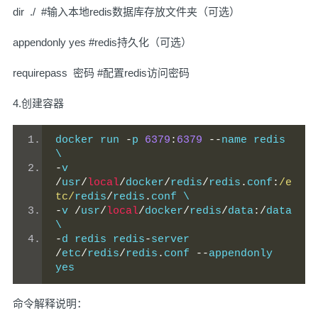
dir ./ #输入本地redis数据库存放文件夹（可选）
appendonly yes #redis持久化（可选）
requirepass 密码 #配置redis访问密码
4.创建容器
docker run 
-
p 
6379
:
6379
--
name redis 
\
-
v 
/
usr
/
local
/
docker
/
redis
/
redis
.
conf
:
/e
tc/
redis
/
redis
.
conf \
-
v 
/
usr
/
local
/
docker
/
redis
/
data
:/
data 
\
-
d redis redis
-
server 
/
etc
/
redis
/
redis
.
conf 
--
appendonly 
yes
命令解释说明：