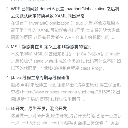
WPF 已知问题 dotnet 6 设置 InvariantGlobalization 之后将
丢失默认绑定转换导致 XAML 抛出异常
在设置了 InvariantGlobalization 为 true 之后,将会发现原本
能正常工作的 XAML 可能就会抛出异常.本文将告诉大家此
问题的原因 这是有开发者在 WPF 仓库上给我报告的 ...
MSIL 静态类在 IL 定义上和非静态类的差别
本文来聊聊 MSIL 的基础知识,给一个 C# 的类标记了 static
之后和标记 static 之前,生成这个类的 IL 代码有什么不同 如
以下的代码是一个默认的控制台程序 class Progr ...
[Java]线程生命周期与线程通信
[版权声明]未经博主同意,谢绝转载!(请尊重原创,博主保留追
究权) https://www.cnblogs.com/cnb-yuchen/p/18162522 出
自[进步*于辰的博客] 线程生命周期与 ...
h5开发，原生开发，混合开发
这里做一点对h5开发,原生开发,混合开发的笔记,记一点更新
一点: 一.h5开发:html,css和js编写页面和业务逻辑. 1..页面