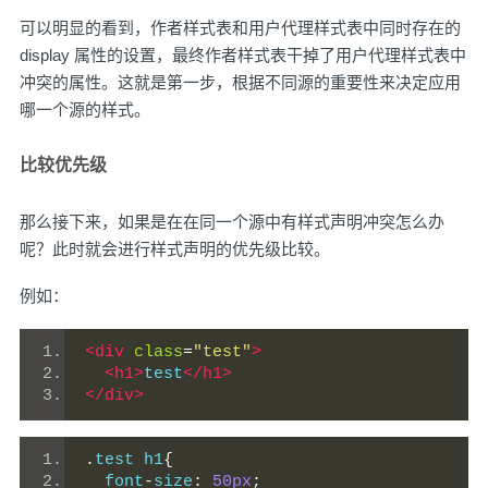
可以明显的看到，作者样式表和用户代理样式表中同时存在的
display 属性的设置，最终作者样式表干掉了用户代理样式表中
冲突的属性。这就是第一步，根据不同源的重要性来决定应用
哪一个源的样式。
比较优先级
那么接下来，如果是在在同一个源中有样式声明冲突怎么办
呢？此时就会进行样式声明的优先级比较。
例如：
<div
class
=
"test"
>
<h1>
test
</h1>
</div>
.
test h1
{
  font
-
size
:
50px
;