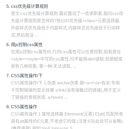
css优先级计算规则
原文:css优先级计算规则 最近面试了一些求职者,我问css优
先级计算规则是怎样的?答曰ID优先级>class>元素选择器,
外联样式优先级低于内联样式,内联样式优先级低于行间样
式,然后就没 ...
用js控制css属性
在用js控制css属性时,行内css属性可以任意控制,但若是在
<style></style>中写的css属性,均不能用alert读取,但是赋值
却有几种现象, 第一种:无法读取, ...
CSS属性操作/下
CSS属性操作/下 1.伪类 anchor伪类 跟<a>/</a>有关:专用
于控制链接的显示效果 a:link(没有接触过的链接),用于定义
了链接的常规状态. a:hover( ...
CSS属性操作
CSS属性操作 1 属性选择器 Elenment(元素) E[att] 匹配所有
具有att属性的E元素,不考虑它的值.(注意:E在此处可以省略)
(推荐使用) 例如:[po]{ font-size: 5 ...