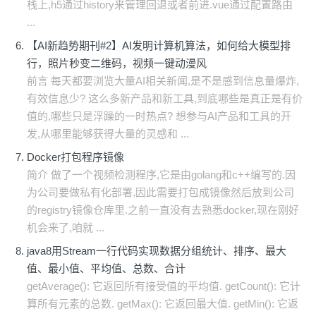
栈上,h5通过history来管理回退或者前进.vue通过配置路由
...
【AI新趋势期刊#2】AI发明计算机算法，如何给大模型排
行，照片秒变二维码，视频一键动漫风
前言 每天都要浏览大量AI相关新闻,是不是感到信息量爆炸,
有效信息少? 这么多新产品和新工具,到底哪些是真正是有价
值的,哪些只是浮躁的一时热点? 想参与AI产品和工具的开
发,从哪里能够获得大量的灵感和 ...
Docker打包程序镜像
简介 做了一个视频检测程序,它是由golang和c++编写的.因
为公司要做私有化部署,因此需要打包成镜像然后放到公司
的registry镜像仓库里.之前一直没有去熟悉docker,现在刚好
机会来了,咱就 ...
java8用Stream一行代码实现数据分组统计、排序、最大
值、最小值、平均值、总数、合计
getAverage(): 它返回所有接受值的平均值. getCount(): 它计
算所有元素的总数. getMax(): 它返回最大值. getMin(): 它返