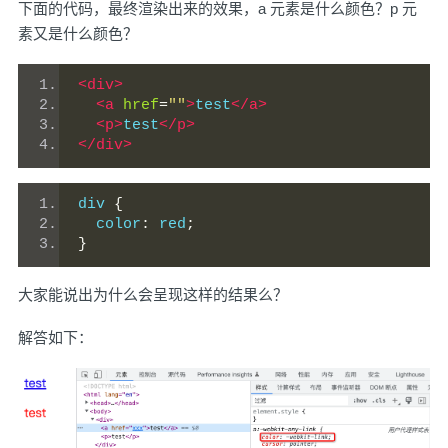
下面的代码，最终渲染出来的效果，a 元素是什么颜色？p 元
素又是什么颜色？
<div>
<a
href
=
""
>
test
</a>
<p>
test
</p>
</div>
div 
{
  color
:
 red
;
}
大家能说出为什么会呈现这样的结果么？
解答如下：