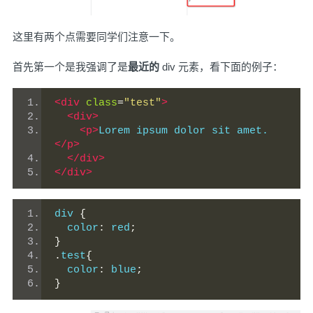
这里有两个点需要同学们注意一下。
首先第一个是我强调了是
最近的
div 元素，看下面的例子：
<div
class
=
"test"
>
<div>
<p>
Lorem ipsum dolor sit amet.
</p>
</div>
</div>
div 
{
  color
:
 red
;
}
.
test
{
  color
:
 blue
;
}