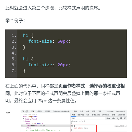
此时就会进入第三个步骤，比较样式声明的次序。
举个例子：
h1 
{
  font
-
size
:
50px
;
}
h1 
{
  font
-
size
:
20px
;
}
在上面的代码中，同样都是
页面作者样式
，
选择器的权重也相
同
，此时位于下面的样式声明会层叠掉上面的那一条样式声
明，最终会应用
20px
这一条属性值。