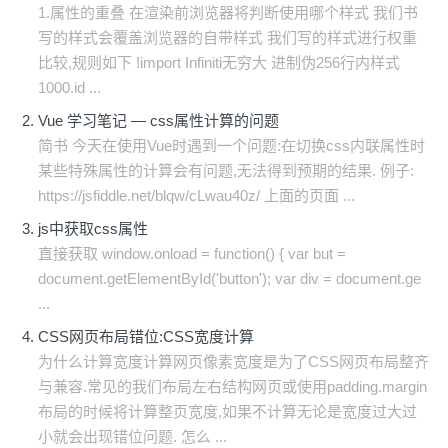
1.属性的重叠 在渲染前浏览器将判断使用哪个样式 我们书
写的样式会覆盖浏览器的自带样式 我们写的样式进行权重
比较,规则如下 !import Infiniti无穷大 进制伪256行内样式
1000.id ...
Vue 学习笔记 — css属性计算的问题
简书 今天在使用Vue时遇到一个问题:在切换css内联属性时
某些特殊属性的计算会有问题,无法得到预期的结果. 例子:
https://jsfiddle.net/blqw/cLwau40z/ 上面的页面 ...
js中获取css属性
直接获取 window.onload = function() { var but =
document.getElementById('button'); var div = document.ge
...
CSS网页布局错位:CSS宽度计算
为什么计算宽度计算网页像素宽度是为了CSS网页布局整齐
与兼容.常见的我们布局左右结构网页或使用padding.margin
布局的时候将计算整页宽度,如果不计算无论是宽度过大过
小就会出现错位问题. 怎么 ...