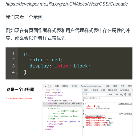
https://developer.mozilla.org/zh-CN/docs/Web/CSS/Cascade
我们来看一个示例。
例如现在有
页面作者样式表
和
用户代理样式表
中存在属性的冲
突，那么会以作者样式表优先。
p
{
  color 
:
 red
;
  display
:
inline
-
block
;
}